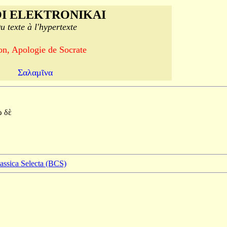
I ELEKTRONIKAI
u texte à l'hypertexte
on, Apologie de Socrate
Σαλαμῖνα
ὼ
δὲ
lassica Selecta (BCS)