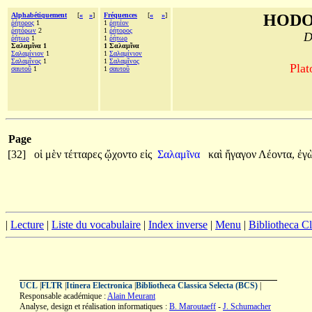
Alphabétiquement
[
«
»
]
Fréquences
[
«
»
]
HODO
ῥήτορος
1
1
ῥητέον
ῥητόρων
2
1
ῥήτορος
D
ῥήτωρ
1
1
ῥήτωρ
Σαλαμῖνα 1
1 Σαλαμῖνα
Σαλαμίνιον
1
1
Σαλαμίνιον
Σαλαμῖνος
1
1
Σαλαμῖνος
Plat
σαυτοῦ
1
1
σαυτοῦ
Page
[32]
οἱ
μὲν
τέτταρες
ᾤχοντο
εἰς
Σαλαμῖνα
καὶ
ἤγαγον
Λέοντα,
ἐγ
|
Lecture
|
Liste du vocabulaire
|
Index inverse
|
Menu
|
Bibliotheca C
UCL
|
FLTR
|
Itinera Electronica
|
Bibliotheca Classica Selecta (BCS)
|
Responsable académique :
Alain Meurant
Analyse, design et réalisation informatiques :
B. Maroutaeff
-
J. Schumacher