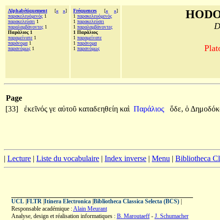
Alphabétiquement
[
«
»
]
Fréquences
[
«
»
]
HODO
παρακελευόμενός
1
1
παρακελευόμενός
παρακελεύσει
1
1
παρακελεύσει
D
παραλαμβάνοντες
1
1
παραλαμβάνοντες
Παράλιος 1
1 Παράλιος
παραμείνατε
1
1
παραμείνατε
παράνομα
1
1
παράνομα
Plat
παρανόμως
1
1
παρανόμως
Page
[33]
ἐκεῖνός
γε
αὐτοῦ
καταδεηθείη
καὶ
Παράλιος
ὅδε,
ὁ
Δημοδόκ
|
Lecture
|
Liste du vocabulaire
|
Index inverse
|
Menu
|
Bibliotheca C
UCL
|
FLTR
|
Itinera Electronica
|
Bibliotheca Classica Selecta (BCS)
|
Responsable académique :
Alain Meurant
Analyse, design et réalisation informatiques :
B. Maroutaeff
-
J. Schumacher