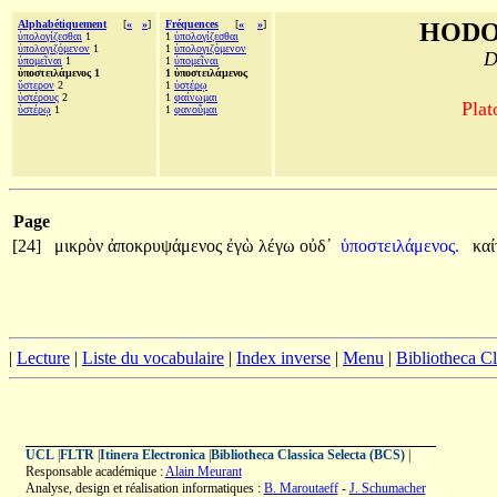
Alphabétiquement
[
«
»
]
Fréquences
[
«
»
]
HODO
ὑπολογίζεσθαι
1
1
ὑπολογίζεσθαι
ὑπολογιζόμενον
1
1
ὑπολογιζόμενον
D
ὑπομεῖναι
1
1
ὑπομεῖναι
ὑποστειλάμενος 1
1 ὑποστειλάμενος
ὕστερον
2
1
ὑστέρῳ
ὑστέρους
2
1
φαίνωμαι
Plat
ὑστέρῳ
1
1
φανοῦμαι
Page
[24]
μικρὸν
ἀποκρυψάμενος
ἐγὼ
λέγω
οὐδ᾽
ὑποστειλάμενος.
καί
|
Lecture
|
Liste du vocabulaire
|
Index inverse
|
Menu
|
Bibliotheca C
UCL
|
FLTR
|
Itinera Electronica
|
Bibliotheca Classica Selecta (BCS)
|
Responsable académique :
Alain Meurant
Analyse, design et réalisation informatiques :
B. Maroutaeff
-
J. Schumacher