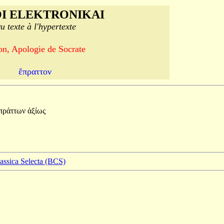
I ELEKTRONIKAI
u texte à l'hypertexte
on, Apologie de Socrate
ἔπραττον
πράττων
ἀξίως
lassica Selecta (BCS)