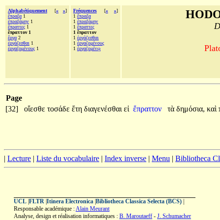
Alphabétiquement
[
«
»
]
Fréquences
[
«
»
]
HODO
ἔπραξα
1
1
ἔπραξα
ἐπραξάμην
1
1
ἐπραξάμην
D
ἔπραττες
1
1
ἔπραττες
ἔπραττον 1
1 ἔπραττον
ἔργα
2
1
ἐργάζεσθαι
ἐργάζεσθαι
1
1
ἐργαζομένους
Plat
ἐργαζομένους
1
1
ἐργαζομένῳ
Page
[32]
οἴεσθε
τοσάδε
ἔτη
διαγενέσθαι
εἰ
ἔπραττον
τὰ
δημόσια,
καὶ
|
Lecture
|
Liste du vocabulaire
|
Index inverse
|
Menu
|
Bibliotheca C
UCL
|
FLTR
|
Itinera Electronica
|
Bibliotheca Classica Selecta (BCS)
|
Responsable académique :
Alain Meurant
Analyse, design et réalisation informatiques :
B. Maroutaeff
-
J. Schumacher