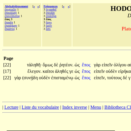
Alphabétiquement
[
«
»
]
Fréquences
[
«
»
]
HODO
ἐπιχειρῶν
1
3
ἐνταυθοῖ
ἐποιούμην
1
3
ἐπειδάν
D
ἐπονείδιστος
1
3
ἐπιδεῖξαι
ἔπος 3
3 ἔπος
ἔπραξα
1
3
ἔργῳ
ἐπραξάμην
1
3
ἐρεῖν
Plat
ἔπραττες
1
3
ἔστι
Page
[22]
τἀληθῆ·
ὅμως
δὲ
ῥητέον.
ὡς
ἔπος
γὰρ
εἰπεῖν
ὀλίγου
α
[17]
ἔλεγον.
καίτοι
ἀληθές
γε
ὡς
ἔπος
εἰπεῖν
οὐδὲν
εἰρήκα
[22]
γὰρ
(συνῄδη
οὐδὲν
ἐπισταμένῳ
ὡς
ἔπος
εἰπεῖν,
τούτους
δέ
γ
|
Lecture
|
Liste du vocabulaire
|
Index inverse
|
Menu
|
Bibliotheca C