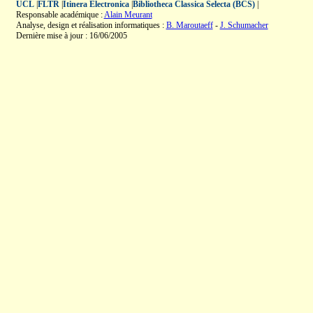
UCL
|
FLTR
|
Itinera Electronica
|
Bibliotheca Classica Selecta (BCS)
|
Responsable académique :
Alain Meurant
Analyse, design et réalisation informatiques :
B. Maroutaeff
-
J. Schumacher
Dernière mise à jour : 16/06/2005