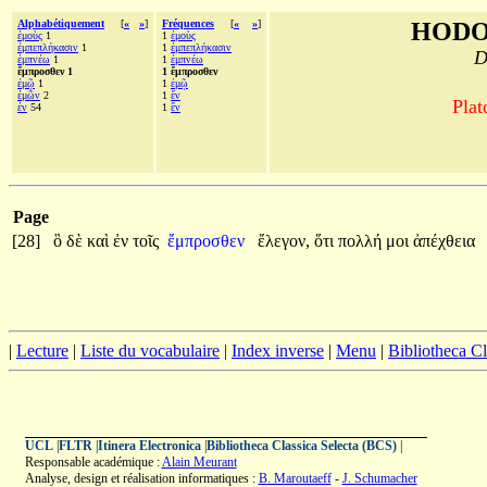
Alphabétiquement
[
«
»
]
Fréquences
[
«
»
]
HODO
ἐμοὺς
1
1
ἐμοὺς
ἐμπεπλήκασιν
1
1
ἐμπεπλήκασιν
D
ἐμπνέω
1
1
ἐμπνέω
ἔμπροσθεν 1
1 ἔμπροσθεν
ἐμῷ
1
1
ἐμῷ
ἐμῶν
2
1
ἔν
Plat
ἐν
54
1
ἕν
Page
[28]
ὃ
δὲ
καὶ
ἐν
τοῖς
ἔμπροσθεν
ἔλεγον,
ὅτι
πολλή
μοι
ἀπέχθεια
|
Lecture
|
Liste du vocabulaire
|
Index inverse
|
Menu
|
Bibliotheca C
UCL
|
FLTR
|
Itinera Electronica
|
Bibliotheca Classica Selecta (BCS)
|
Responsable académique :
Alain Meurant
Analyse, design et réalisation informatiques :
B. Maroutaeff
-
J. Schumacher