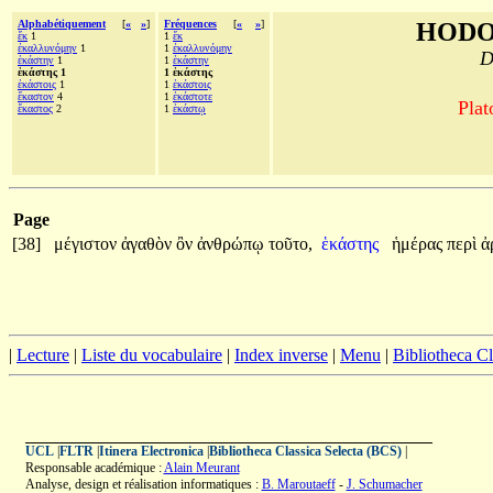
Alphabétiquement
[
«
»
]
Fréquences
[
«
»
]
HODO
ἔκ
1
1
ἔκ
ἐκαλλυνόμην
1
1
ἐκαλλυνόμην
D
ἑκάστην
1
1
ἑκάστην
ἑκάστης 1
1 ἑκάστης
ἑκάστοις
1
1
ἑκάστοις
ἕκαστον
4
1
ἑκάστοτε
Plat
ἕκαστος
2
1
ἑκάστῳ
Page
[38]
μέγιστον
ἀγαθὸν
ὂν
ἀνθρώπῳ
τοῦτο,
ἑκάστης
ἡμέρας
περὶ
ἀ
|
Lecture
|
Liste du vocabulaire
|
Index inverse
|
Menu
|
Bibliotheca C
UCL
|
FLTR
|
Itinera Electronica
|
Bibliotheca Classica Selecta (BCS)
|
Responsable académique :
Alain Meurant
Analyse, design et réalisation informatiques :
B. Maroutaeff
-
J. Schumacher