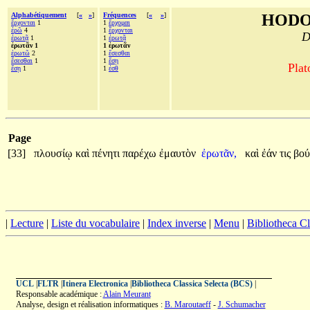
Alphabétiquement
[
«
»
]
Fréquences
[
«
»
]
HODO
ἔρχονται
1
1
ἔρχομαι
ἐρῶ
4
1
ἔρχονται
D
ἐρωτᾷ
1
1
ἐρωτᾷ
ἐρωτᾶν 1
1 ἐρωτᾶν
ἐρωτῶ
2
1
ἔσεσθαι
ἔσεσθαι
1
1
ἔσῃ
Plat
ἔσῃ
1
1
ἐσθ
Page
[33]
πλουσίῳ
καὶ
πένητι
παρέχω
ἐμαυτὸν
ἐρωτᾶν,
καὶ
ἐάν
τις
βού
|
Lecture
|
Liste du vocabulaire
|
Index inverse
|
Menu
|
Bibliotheca C
UCL
|
FLTR
|
Itinera Electronica
|
Bibliotheca Classica Selecta (BCS)
|
Responsable académique :
Alain Meurant
Analyse, design et réalisation informatiques :
B. Maroutaeff
-
J. Schumacher