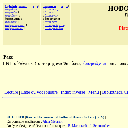
Alphabétiquement
[
«
»
]
Fréquences
[
«
»
]
HODO
ἀποφαίνεις
1
1
ἀποφαίνεις
ἀποφανῶν
1
1
ἀποφανῶν
D
ἀποφεύγειν
1
1
ἀποφεύγειν
ἀποφεύξεται 1
1 ἀποφεύξεται
ἀποφυγεῖν
1
1
ἀποφυγεῖν
ἀποψηφισαμένοις
1
1
ἀποψηφισαμένοις
Plat
ἀποψηφίσασθαι
1
1
ἀποψηφίσασθαι
Page
[39]
οὐδένα
δεῖ
(τοῦτο
μηχανᾶσθαι,
ὅπως
ἀποφεύξεται
πᾶν
ποιῶ
|
Lecture
|
Liste du vocabulaire
|
Index inverse
|
Menu
|
Bibliotheca C
UCL
|
FLTR
|
Itinera Electronica
|
Bibliotheca Classica Selecta (BCS)
|
Responsable académique :
Alain Meurant
Analyse, design et réalisation informatiques :
B. Maroutaeff
-
J. Schumacher