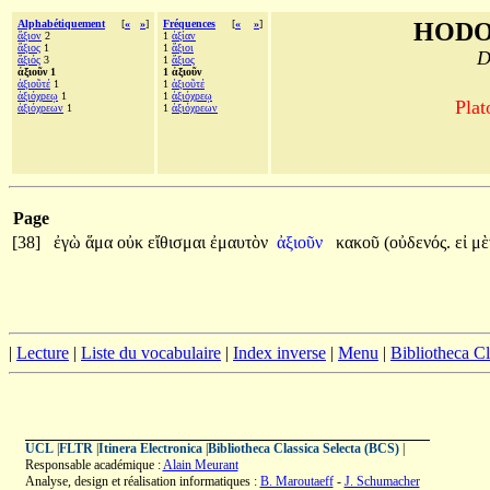
Alphabétiquement
[
«
»
]
Fréquences
[
«
»
]
HODO
ἄξιον
2
1
ἀξίαν
ἄξιος
1
1
ἄξιοι
D
ἄξιός
3
1
ἄξιος
ἀξιοῦν 1
1 ἀξιοῦν
ἀξιοῦτέ
1
1
ἀξιοῦτέ
ἀξιόχρεῳ
1
1
ἀξιόχρεῳ
Plat
ἀξιόχρεων
1
1
ἀξιόχρεων
Page
[38]
ἐγὼ
ἅμα
οὐκ
εἴθισμαι
ἐμαυτὸν
ἀξιοῦν
κακοῦ
(οὐδενός.
εἰ
μ
|
Lecture
|
Liste du vocabulaire
|
Index inverse
|
Menu
|
Bibliotheca C
UCL
|
FLTR
|
Itinera Electronica
|
Bibliotheca Classica Selecta (BCS)
|
Responsable académique :
Alain Meurant
Analyse, design et réalisation informatiques :
B. Maroutaeff
-
J. Schumacher