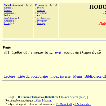
Alphabétiquement
[
«
»
]
Fréquences
[
«
»
]
HODO
ἀνοίσω
1
1
ἀνοίσω
ἀνόσιον
1
1
ἀνόσιον
D
ἀντείποιμι
1
1
ἀντείποιμι
ἀντὶ 1
1 ἀντὶ
ἀντιβολήσεως
1
1
ἀντιβολήσεως
ἀντιγραφῇ
1
1
ἀντιγραφῇ
Plat
Ἀντιοχὶς
1
1
Ἀντιοχὶς
Page
[37]
ἀγαθὸν
οὔτ᾽
εἰ
κακόν
ἐστιν;
ἀντὶ
τούτου
δὴ
ἕλωμαι
ὧν
εὖ
|
Lecture
|
Liste du vocabulaire
|
Index inverse
|
Menu
|
Bibliotheca C
UCL
|
FLTR
|
Itinera Electronica
|
Bibliotheca Classica Selecta (BCS)
|
Responsable académique :
Alain Meurant
Analyse, design et réalisation informatiques :
B. Maroutaeff
-
J. Schumacher