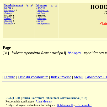
Alphabétiquement
[
«
»
]
Fréquences
[
«
»
]
HODO
ἀγῶνος
1
1
ἀγῶνος
Ἀδείμαντος
1
1
Ἀδείμαντος
D
ἀδελφοὶ
1
1
ἀδελφοὶ
ἀδελφὸν 1
1 ἀδελφὸν
ἀδελφὸς
3
1
ἀδελφοὺς
ἀδελφός
2
1
ἄδηλον
Plat
ἀδελφοὺς
1
1
ἀδιάφθαρτοι
Page
[31]
ἑκάστῳ
προσιόντα
ὥσπερ
πατέρα
ἢ
ἀδελφὸν
πρεσβύτερον
π
|
Lecture
|
Liste du vocabulaire
|
Index inverse
|
Menu
|
Bibliotheca C
UCL
|
FLTR
|
Itinera Electronica
|
Bibliotheca Classica Selecta (BCS)
|
Responsable académique :
Alain Meurant
Analyse, design et réalisation informatiques :
B. Maroutaeff
-
J. Schumacher