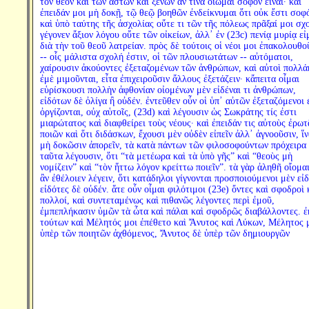
τὸν θεὸν καὶ τῶν ἀστῶν καὶ ξένων ἄν τινα οἴωμαι σοφὸν εἶναι· καὶ
ἐπειδάν μοι μὴ δοκῇ, τῷ θεῷ βοηθῶν ἐνδείκνυμαι ὅτι οὐκ ἔστι σοφ
καὶ ὑπὸ ταύτης τῆς ἀσχολίας οὔτε τι τῶν τῆς πόλεως πρᾶξαί μοι σχ
γέγονεν ἄξιον λόγου οὔτε τῶν οἰκείων, ἀλλ᾽ ἐν (23c) πενίᾳ μυρίᾳ εἰ
διὰ τὴν τοῦ θεοῦ λατρείαν. πρὸς δὲ τούτοις οἱ νέοι μοι ἐπακολουθο
-- οἷς μάλιστα σχολή ἐστιν, οἱ τῶν πλουσιωτάτων -- αὐτόματοι,
χαίρουσιν ἀκούοντες ἐξεταζομένων τῶν ἀνθρώπων, καὶ αὐτοὶ πολλά
ἐμὲ μιμοῦνται, εἶτα ἐπιχειροῦσιν ἄλλους ἐξετάζειν· κἄπειτα οἶμαι
εὑρίσκουσι πολλὴν ἀφθονίαν οἰομένων μὲν εἰδέναι τι ἀνθρώπων,
εἰδότων δὲ ὀλίγα ἢ οὐδέν. ἐντεῦθεν οὖν οἱ ὑπ᾽ αὐτῶν ἐξεταζόμενοι 
ὀργίζονται, οὐχ αὑτοῖς, (23d) καὶ λέγουσιν ὡς Σωκράτης τίς ἐστι
μιαρώτατος καὶ διαφθείρει τοὺς νέους· καὶ ἐπειδάν τις αὐτοὺς ἐρωτ
ποιῶν καὶ ὅτι διδάσκων, ἔχουσι μὲν οὐδὲν εἰπεῖν ἀλλ᾽ ἀγνοοῦσιν, ἵν
μὴ δοκῶσιν ἀπορεῖν, τὰ κατὰ πάντων τῶν φιλοσοφούντων πρόχειρα
ταῦτα λέγουσιν, ὅτι “τὰ μετέωρα καὶ τὰ ὑπὸ γῆς” καὶ “θεοὺς μὴ
νομίζειν” καὶ “τὸν ἥττω λόγον κρείττω ποιεῖν”. τὰ γὰρ ἀληθῆ οἴομα
ἂν ἐθέλοιεν λέγειν, ὅτι κατάδηλοι γίγνονται προσποιούμενοι μὲν εἰδ
εἰδότες δὲ οὐδέν. ἅτε οὖν οἶμαι φιλότιμοι (23e) ὄντες καὶ σφοδροὶ 
πολλοί, καὶ συντεταμένως καὶ πιθανῶς λέγοντες περὶ ἐμοῦ,
ἐμπεπλήκασιν ὑμῶν τὰ ὦτα καὶ πάλαι καὶ σφοδρῶς διαβάλλοντες. ἐ
τούτων καὶ Μέλητός μοι ἐπέθετο καὶ Ἄνυτος καὶ Λύκων, Μέλητος 
ὑπὲρ τῶν ποιητῶν ἀχθόμενος, Ἄνυτος δὲ ὑπὲρ τῶν δημιουργῶν