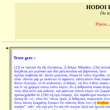
HODOI 
Du te
Platon,
Texte grec :
[23] ἐκ ταυτησὶ δὴ τῆς ἐξετάσεως, ὦ ἄνδρες Ἀθηναῖοι, (23a) πολλα
ἀπέχθειαί μοι γεγόνασι καὶ οἷαι χαλεπώταται καὶ βαρύταται, ὥστε
πολλὰς διαβολὰς ἀπ᾽ αὐτῶν γεγονέναι, ὄνομα δὲ τοῦτο λέγεσθαι, σ
εἶναι· οἴονται γάρ με ἑκάστοτε οἱ παρόντες ταῦτα αὐτὸν εἶναι σοφὸν
ἄλλον ἐξελέγξω. τὸ δὲ κινδυνεύει, ὦ ἄνδρες, τῷ ὄντι ὁ θεὸς σοφὸς ε
καὶ ἐν τῷ χρησμῷ τούτῳ τοῦτο λέγειν, ὅτι ἡ ἀνθρωπίνη σοφία ὀλίγ
τινὸς ἀξία ἐστὶν καὶ οὐδενός. καὶ φαίνεται τοῦτον λέγειν τὸν Σωκρά
προσκεχρῆσθαι δὲ (23b) τῷ ἐμῷ ὀνόματι, ἐμὲ παράδειγμα ποιούμεν
ὥσπερ ἂν <εἰ> εἴποι ὅτι “οὗτος ὑμῶν, ὦ ἄνθρωποι, σοφώτατός ἐστι
ὅστις ὥσπερ Σωκράτης ἔγνωκεν ὅτι οὐδενὸς ἄξιός ἐστι τῇ
ἀληθείᾳ
σοφίαν”. ταῦτ᾽ οὖν ἐγὼ μὲν ἔτι καὶ νῦν περιιὼν ζητῶ καὶ ἐρευνῶ κα