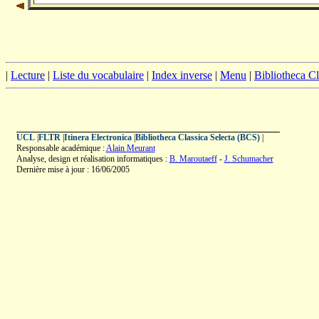
|
Lecture
|
Liste du vocabulaire
|
Index inverse
|
Menu
|
Bibliotheca C
UCL
|
FLTR
|
Itinera Electronica
|
Bibliotheca Classica Selecta (BCS)
|
Responsable académique :
Alain Meurant
Analyse, design et réalisation informatiques :
B. Maroutaeff
-
J. Schumacher
Dernière mise à jour : 16/06/2005