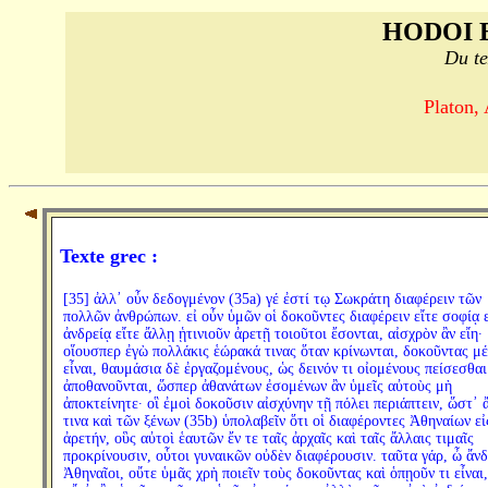
HODOI 
Du te
Platon,
Texte grec :
[35] ἀλλ᾽ οὖν δεδογμένον (35a) γέ ἐστί τῳ Σωκράτη διαφέρειν τῶν
πολλῶν ἀνθρώπων. εἰ οὖν ὑμῶν οἱ δοκοῦντες διαφέρειν εἴτε σοφίᾳ ε
ἀνδρείᾳ εἴτε ἄλλῃ ᾑτινιοῦν ἀρετῇ τοιοῦτοι ἔσονται, αἰσχρὸν ἂν εἴη·
οἵουσπερ ἐγὼ πολλάκις ἑώρακά τινας ὅταν κρίνωνται, δοκοῦντας μέ
εἶναι, θαυμάσια δὲ ἐργαζομένους, ὡς δεινόν τι οἰομένους πείσεσθαι
ἀποθανοῦνται, ὥσπερ ἀθανάτων ἐσομένων ἂν ὑμεῖς αὐτοὺς μὴ
ἀποκτείνητε· οἳ ἐμοὶ δοκοῦσιν αἰσχύνην τῇ πόλει περιάπτειν, ὥστ᾽ 
τινα καὶ τῶν ξένων (35b) ὑπολαβεῖν ὅτι οἱ διαφέροντες Ἀθηναίων εἰ
ἀρετήν, οὓς αὐτοὶ ἑαυτῶν ἔν τε ταῖς ἀρχαῖς καὶ ταῖς ἄλλαις τιμαῖς
προκρίνουσιν, οὗτοι γυναικῶν οὐδὲν διαφέρουσιν. ταῦτα γάρ, ὦ ἄν
Ἀθηναῖοι, οὔτε ὑμᾶς χρὴ ποιεῖν τοὺς δοκοῦντας καὶ ὁπῃοῦν τι εἶναι,