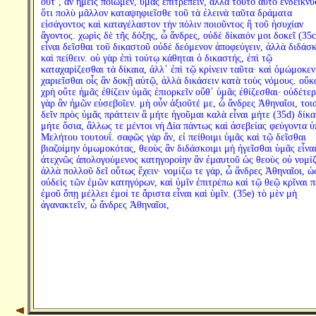
οὔτ᾽, ἂν ἡμεῖς ποιῶμεν, ὑμᾶς ἐπιτρέπειν, ἀλλὰ τοῦτο αὐτὸ ἐνδείκνυ
ὅτι πολὺ μᾶλλον καταψηφιεῖσθε τοῦ τὰ ἐλεινὰ ταῦτα δράματα
εἰσάγοντος καὶ καταγέλαστον τὴν πόλιν ποιοῦντος ἢ τοῦ ἡσυχίαν
ἄγοντος. χωρὶς δὲ τῆς δόξης, ὦ ἄνδρες, οὐδὲ δίκαιόν μοι δοκεῖ (35c
εἶναι δεῖσθαι τοῦ δικαστοῦ οὐδὲ δεόμενον ἀποφεύγειν, ἀλλὰ διδάσκ
καὶ πείθειν. οὐ γὰρ ἐπὶ τούτῳ κάθηται ὁ δικαστής, ἐπὶ τῷ
καταχαρίζεσθαι τὰ δίκαια, ἀλλ᾽ ἐπὶ τῷ κρίνειν ταῦτα· καὶ ὀμώμοκεν
χαριεῖσθαι οἷς ἂν δοκῇ αὐτῷ, ἀλλὰ δικάσειν κατὰ τοὺς νόμους. οὔκ
χρὴ οὔτε ἡμᾶς ἐθίζειν ὑμᾶς ἐπιορκεῖν οὔθ᾽ ὑμᾶς ἐθίζεσθαι· οὐδέτερ
γὰρ ἂν ἡμῶν εὐσεβοῖεν. μὴ οὖν ἀξιοῦτέ με, ὦ ἄνδρες Ἀθηναῖοι, τοι
δεῖν πρὸς ὑμᾶς πράττειν ἃ μήτε ἡγοῦμαι καλὰ εἶναι μήτε (35d) δίκα
μήτε ὅσια, ἄλλως τε μέντοι νὴ Δία πάντως καὶ ἀσεβείας φεύγοντα ὑ
Μελήτου τουτουΐ. σαφῶς γὰρ ἄν, εἰ πείθοιμι ὑμᾶς καὶ τῷ δεῖσθαι
βιαζοίμην ὀμωμοκότας, θεοὺς ἂν διδάσκοιμι μὴ ἡγεῖσθαι ὑμᾶς εἶναι
ἀτεχνῶς ἀπολογούμενος κατηγοροίην ἂν ἐμαυτοῦ ὡς θεοὺς οὐ νομί
ἀλλὰ πολλοῦ δεῖ οὕτως ἔχειν· νομίζω τε γάρ, ὦ ἄνδρες Ἀθηναῖοι, ὡ
οὐδεὶς τῶν ἐμῶν κατηγόρων, καὶ ὑμῖν ἐπιτρέπω καὶ τῷ θεῷ κρῖναι π
ἐμοῦ ὅπῃ μέλλει ἐμοί τε ἄριστα εἶναι καὶ ὑμῖν. (35e) τὸ μὲν μὴ
ἀγανακτεῖν, ὦ ἄνδρες Ἀθηναῖοι,