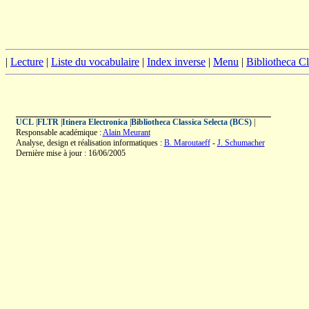
|
Lecture
|
Liste du vocabulaire
|
Index inverse
|
Menu
|
Bibliotheca C
UCL
|
FLTR
|
Itinera Electronica
|
Bibliotheca Classica Selecta (BCS)
|
Responsable académique :
Alain Meurant
Analyse, design et réalisation informatiques :
B. Maroutaeff
-
J. Schumacher
Dernière mise à jour : 16/06/2005