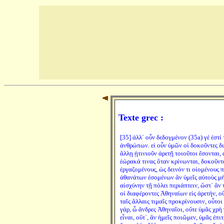
Texte grec :
[35] ἀλλ᾽ οὖν δεδογμένον (35a) γέ ἐστ
ἀνθρώπων. εἰ οὖν ὑμῶν οἱ δοκοῦντες δια
ἄλλῃ ᾑτινιοῦν ἀρετῇ τοιοῦτοι ἔσονται,
ἑώρακά τινας ὅταν κρίνωνται, δοκοῦντας
ἐργαζομένους, ὡς δεινόν τι οἰομένους 
ἀθανάτων ἐσομένων ἂν ὑμεῖς αὐτοὺς μὴ
αἰσχύνην τῇ πόλει περιάπτειν, ὥστ᾽ ἄν 
οἱ διαφέροντες Ἀθηναίων εἰς ἀρετήν, οὓ
ταῖς ἄλλαις τιμαῖς προκρίνουσιν, οὗτο
γάρ, ὦ ἄνδρες Ἀθηναῖοι, οὔτε ὑμᾶς χρὴ
εἶναι, οὔτ᾽, ἂν ἡμεῖς ποιῶμεν, ὑμᾶς ἐπι