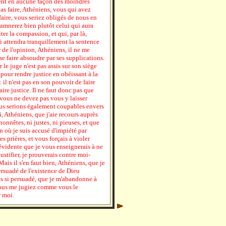
rent en aucune façon des moindres
as faire, Athéniens, vous qui avez
faire, vous seriez obligés de nous en
amnerez bien plutôt celui qui aura
ter la compassion, et qui, par là,
ui attendra tranquillement la sentence
de l'opinion, Athéniens, il ne me
 se faire absoudre par ses supplications.
r le juge n'est pas assis sur son siège
s pour rendre justice en obéissant à la
 : il n'est pas en son pouvoir de faire
faire justice. Il ne faut donc pas que
vous ne devez pas vous y laisser
ous serions également coupables envers
, Athéniens, que j'aie recours auprès
honnêtes, ni justes, ni pieuses, et que
n où je suis accusé d'impiété par
es prières, et vous forçais à violer
 évidente que je vous enseignerais à ne
ustifier, je prouverais contre moi-
ais il s'en faut bien, Athéniens, que je
ersuadé de l'existence de Dieu
is si persuadé, que je m'abandonne à
vous me jugiez comme vous le
r moi.