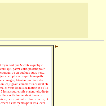
nt reçue soit que Socrate a quelque
 ceux qui, parmi vous, passent pour
n courage, ou en quelque autre vertu,
j'en ai vu plusieurs qui, bien qu'ils
ersonnages, faisaient pourtant des
n les jugeait, comme s'ils eussent été
mal si vous les faisiez mourir, et qu'ils
les absoudre: s'ils étaient tels, dis-je,
 ville; car ils donneraient lieu aux
iens, ceux qui ont le plus de vertu, et
blement à eux-mêmes pour les élever