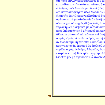
ὅτι πολὺ μᾶλλον καταψηφιεῖσθε τοῦ τὰ
καταγέλαστον τὴν πόλιν ποιοῦντος ἢ το
ὦ ἄνδρες, οὐδὲ δίκαιόν μοι δοκεῖ (35c)
δεόμενον ἀποφεύγειν, ἀλλὰ διδάσκειν κ
δικαστής, ἐπὶ τῷ καταχαρίζεσθαι τὰ δίκα
ὀμώμοκεν οὐ χαριεῖσθαι οἷς ἂν δοκῇ αὐ
οὔκουν χρὴ οὔτε ἡμᾶς ἐθίζειν ὑμᾶς ἐπιο
γὰρ ἂν ἡμῶν εὐσεβοῖεν. μὴ οὖν ἀξιοῦτέ 
πρὸς ὑμᾶς πράττειν ἃ μήτε ἡγοῦμαι καλὰ
ἄλλως τε μέντοι νὴ Δία πάντως καὶ ἀσ
σαφῶς γὰρ ἄν, εἰ πείθοιμι ὑμᾶς καὶ τῷ
ἂν διδάσκοιμι μὴ ἡγεῖσθαι ὑμᾶς εἶναι,
κατηγοροίην ἂν ἐμαυτοῦ ὡς θεοὺς οὐ νο
νομίζω τε γάρ, ὦ ἄνδρες Ἀθηναῖοι, ὡς 
ἐπιτρέπω καὶ τῷ θεῷ κρῖναι περὶ ἐμοῦ ὅπ
(35e) τὸ μὲν μὴ ἀγανακτεῖν, ὦ ἄνδρες 