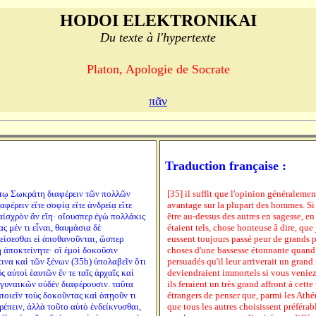
HODOI ELEKTRONIKAI
Du texte à l'hypertexte
Platon, Apologie de Socrate
πᾶν
Traduction française :
ί τῳ Σωκράτη διαφέρειν τῶν πολλῶν
[35] il suffit que l'opinion généraleme
φέρειν εἴτε σοφίᾳ εἴτε ἀνδρείᾳ εἴτε
avantage sur la plupart des hommes. Si
 αἰσχρὸν ἂν εἴη· οἵουσπερ ἐγὼ πολλάκις
être au-dessus des autres en sagesse, e
 μέν τι εἶναι, θαυμάσια δὲ
étaient tels, chose honteuse â dire, que 
πείσεσθαι εἰ ἀποθανοῦνται, ὥσπερ
eussent toujours passé peur de grands p
 ἀποκτείνητε· οἳ ἐμοὶ δοκοῦσιν
choses d'une bassesse étonnante quand o
τινα καὶ τῶν ξένων (35b) ὑπολαβεῖν ὅτι
persuadés qu'il leur arriverait un grand 
ς αὐτοὶ ἑαυτῶν ἔν τε ταῖς ἀρχαῖς καὶ
deviendraient immortels si vous veniez à 
ι γυναικῶν οὐδὲν διαφέρουσιν. ταῦτα
ils feraient un très grand affront à cette
 ποιεῖν τοὺς δοκοῦντας καὶ ὁπῃοῦν τι
étrangers de penser que, parmi les Athén
τρέπειν, ἀλλὰ τοῦτο αὐτὸ ἐνδείκνυσθαι,
que tous les autres choisissent préféra