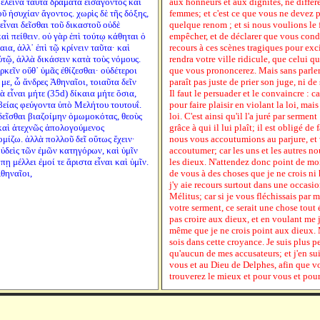
 ἐλεινὰ ταῦτα δράματα εἰσάγοντος καὶ
aux honneurs et aux dignités, ne diffé
ῦ ἡσυχίαν ἄγοντος. χωρὶς δὲ τῆς δόξης,
femmes; et c'est ce que vous ne devez p
 εἶναι δεῖσθαι τοῦ δικαστοῦ οὐδὲ
quelque renom ; et si nous voulions le 
αὶ πείθειν. οὐ γὰρ ἐπὶ τούτῳ κάθηται ὁ
empêcher, et de déclarer que vous cond
ια, ἀλλ᾽ ἐπὶ τῷ κρίνειν ταῦτα· καὶ
recours à ces scènes tragiques pour exci
τῷ, ἀλλὰ δικάσειν κατὰ τοὺς νόμους.
rendra votre ville ridicule, que celui q
ρκεῖν οὔθ᾽ ὑμᾶς ἐθίζεσθαι· οὐδέτεροι
que vous prononcerez. Mais sans parler 
με, ὦ ἄνδρες Ἀθηναῖοι, τοιαῦτα δεῖν
paraît pas juste de prier son juge, ni de
 εἶναι μήτε (35d) δίκαια μήτε ὅσια,
Il faut le persuader et le convaincre : ca
εβείας φεύγοντα ὑπὸ Μελήτου τουτουΐ.
pour faire plaisir en violant la loi, mai
 δεῖσθαι βιαζοίμην ὀμωμοκότας, θεοὺς
loi. C'est ainsi qu'il l'a juré par serment
 καὶ ἀτεχνῶς ἀπολογούμενος
grâce à qui il lui plaît; il est obligé de 
μίζω. ἀλλὰ πολλοῦ δεῖ οὕτως ἔχειν·
nous vous accoutumions au parjure, et 
οὐδεὶς τῶν ἐμῶν κατηγόρων, καὶ ὑμῖν
accoutumer; car les uns et les autres n
ῃ μέλλει ἐμοί τε ἄριστα εἶναι καὶ ὑμῖν.
les dieux. N'attendez donc point de moi
Ἀθηναῖοι,
de vous à des choses que je ne crois ni 
j'y aie recours surtout dans une occasio
Mélitus; car si je vous fléchissais par m
votre serment, ce serait une chose tout
pas croire aux dieux, et en voulant me j
même que je ne crois point aux dieux. M
sois dans cette croyance. Je suis plus p
qu'aucun de mes accusateurs; et j'en su
vous et au Dieu de Delphes, afin que 
trouverez le mieux et pour vous et pou