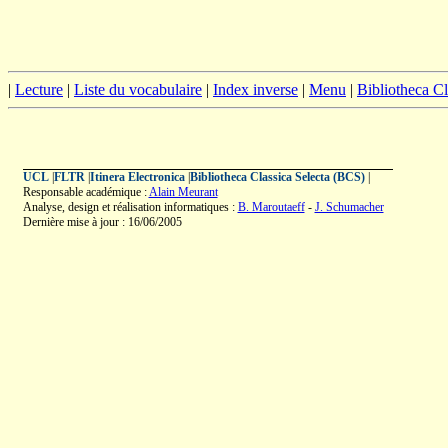
|
Lecture
|
Liste du vocabulaire
|
Index inverse
|
Menu
|
Bibliotheca C
UCL
|
FLTR
|
Itinera Electronica
|
Bibliotheca Classica Selecta (BCS)
|
Responsable académique :
Alain Meurant
Analyse, design et réalisation informatiques :
B. Maroutaeff
-
J. Schumacher
Dernière mise à jour : 16/06/2005