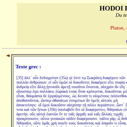
HODOI 
Du te
Platon,
Texte grec :
[35] ἀλλ᾽ οὖν δεδογμένον (35a) γέ ἐστί τῳ Σωκράτη διαφέρειν τῶν
πολλῶν ἀνθρώπων. εἰ οὖν ὑμῶν οἱ δοκοῦντες διαφέρειν εἴτε σοφίᾳ ε
ἀνδρείᾳ εἴτε ἄλλῃ ᾑτινιοῦν ἀρετῇ τοιοῦτοι ἔσονται, αἰσχρὸν ἂν εἴη·
οἵουσπερ ἐγὼ πολλάκις ἑώρακά τινας ὅταν κρίνωνται, δοκοῦντας μέ
εἶναι, θαυμάσια δὲ ἐργαζομένους, ὡς δεινόν τι οἰομένους πείσεσθαι
ἀποθανοῦνται, ὥσπερ ἀθανάτων ἐσομένων ἂν ὑμεῖς αὐτοὺς μὴ
ἀποκτείνητε· οἳ ἐμοὶ δοκοῦσιν αἰσχύνην τῇ πόλει περιάπτειν, ὥστ᾽ 
τινα καὶ τῶν ξένων (35b) ὑπολαβεῖν ὅτι οἱ διαφέροντες Ἀθηναίων εἰ
ἀρετήν, οὓς αὐτοὶ ἑαυτῶν ἔν τε ταῖς ἀρχαῖς καὶ ταῖς ἄλλαις τιμαῖς
προκρίνουσιν, οὗτοι γυναικῶν οὐδὲν διαφέρουσιν. ταῦτα γάρ, ὦ ἄν
Ἀθηναῖοι, οὔτε ὑμᾶς χρὴ ποιεῖν τοὺς δοκοῦντας καὶ ὁπῃοῦν τι εἶναι,