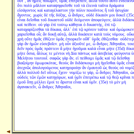
οὔτ᾽, ἂν ἡμεῖς ποιῶμεν, ὑμᾶς ἐπιτρέπειν, ἀλλὰ τοῦτο αὐτὸ ἐνδείκνυ
ὅτι πολὺ μᾶλλον καταψηφιεῖσθε τοῦ τὰ ἐλεινὰ ταῦτα δράματα
εἰσάγοντος καὶ καταγέλαστον τὴν πόλιν ποιοῦντος ἢ τοῦ ἡσυχίαν
ἄγοντος. χωρὶς δὲ τῆς δόξης, ὦ ἄνδρες, οὐδὲ δίκαιόν μοι δοκεῖ (35c
εἶναι δεῖσθαι τοῦ δικαστοῦ οὐδὲ δεόμενον ἀποφεύγειν, ἀλλὰ διδάσκ
καὶ πείθειν. οὐ γὰρ ἐπὶ τούτῳ κάθηται ὁ δικαστής, ἐπὶ τῷ
καταχαρίζεσθαι τὰ δίκαια, ἀλλ᾽ ἐπὶ τῷ κρίνειν ταῦτα· καὶ ὀμώμοκεν
χαριεῖσθαι οἷς ἂν δοκῇ αὐτῷ, ἀλλὰ δικάσειν κατὰ τοὺς νόμους. οὔκ
χρὴ οὔτε ἡμᾶς ἐθίζειν ὑμᾶς ἐπιορκεῖν οὔθ᾽ ὑμᾶς ἐθίζεσθαι· οὐδέτερ
γὰρ ἂν ἡμῶν εὐσεβοῖεν. μὴ οὖν ἀξιοῦτέ με, ὦ ἄνδρες Ἀθηναῖοι, τοι
δεῖν πρὸς ὑμᾶς πράττειν ἃ μήτε ἡγοῦμαι καλὰ εἶναι μήτε (35d) δίκα
μήτε ὅσια, ἄλλως τε μέντοι νὴ Δία πάντως καὶ ἀσεβείας φεύγοντα ὑ
Μελήτου τουτουΐ. σαφῶς γὰρ ἄν, εἰ πείθοιμι ὑμᾶς καὶ τῷ δεῖσθαι
βιαζοίμην ὀμωμοκότας, θεοὺς ἂν διδάσκοιμι μὴ ἡγεῖσθαι ὑμᾶς εἶναι
ἀτεχνῶς ἀπολογούμενος κατηγοροίην ἂν ἐμαυτοῦ ὡς θεοὺς οὐ νομί
ἀλλὰ πολλοῦ δεῖ οὕτως ἔχειν· νομίζω τε γάρ, ὦ ἄνδρες Ἀθηναῖοι, ὡ
οὐδεὶς τῶν ἐμῶν κατηγόρων, καὶ ὑμῖν ἐπιτρέπω καὶ τῷ θεῷ κρῖναι π
ἐμοῦ ὅπῃ μέλλει ἐμοί τε ἄριστα εἶναι καὶ ὑμῖν. (35e) τὸ μὲν μὴ
ἀγανακτεῖν, ὦ ἄνδρες Ἀθηναῖοι,