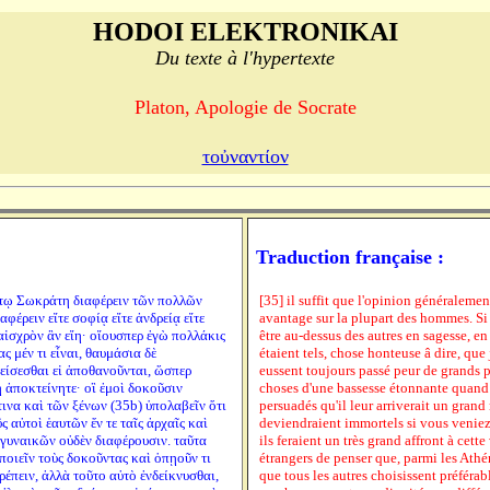
HODOI ELEKTRONIKAI
Du texte à l'hypertexte
Platon, Apologie de Socrate
τοὐναντίον
Traduction française :
ί τῳ Σωκράτη διαφέρειν τῶν πολλῶν
[35] il suffit que l'opinion généraleme
φέρειν εἴτε σοφίᾳ εἴτε ἀνδρείᾳ εἴτε
avantage sur la plupart des hommes. Si
 αἰσχρὸν ἂν εἴη· οἵουσπερ ἐγὼ πολλάκις
être au-dessus des autres en sagesse, e
 μέν τι εἶναι, θαυμάσια δὲ
étaient tels, chose honteuse â dire, que 
πείσεσθαι εἰ ἀποθανοῦνται, ὥσπερ
eussent toujours passé peur de grands p
 ἀποκτείνητε· οἳ ἐμοὶ δοκοῦσιν
choses d'une bassesse étonnante quand o
τινα καὶ τῶν ξένων (35b) ὑπολαβεῖν ὅτι
persuadés qu'il leur arriverait un grand 
ς αὐτοὶ ἑαυτῶν ἔν τε ταῖς ἀρχαῖς καὶ
deviendraient immortels si vous veniez à 
ι γυναικῶν οὐδὲν διαφέρουσιν. ταῦτα
ils feraient un très grand affront à cette
 ποιεῖν τοὺς δοκοῦντας καὶ ὁπῃοῦν τι
étrangers de penser que, parmi les Athén
τρέπειν, ἀλλὰ τοῦτο αὐτὸ ἐνδείκνυσθαι,
que tous les autres choisissent préféra