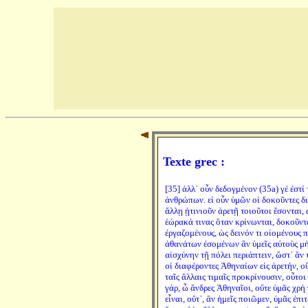
Texte grec :
[35] ἀλλ᾽ οὖν δεδογμένον (35a) γέ ἐστ
ἀνθρώπων. εἰ οὖν ὑμῶν οἱ δοκοῦντες δια
ἄλλῃ ᾑτινιοῦν ἀρετῇ τοιοῦτοι ἔσονται,
ἑώρακά τινας ὅταν κρίνωνται, δοκοῦντας
ἐργαζομένους, ὡς δεινόν τι οἰομένους 
ἀθανάτων ἐσομένων ἂν ὑμεῖς αὐτοὺς μὴ
αἰσχύνην τῇ πόλει περιάπτειν, ὥστ᾽ ἄν 
οἱ διαφέροντες Ἀθηναίων εἰς ἀρετήν, οὓ
ταῖς ἄλλαις τιμαῖς προκρίνουσιν, οὗτο
γάρ, ὦ ἄνδρες Ἀθηναῖοι, οὔτε ὑμᾶς χρὴ
εἶναι, οὔτ᾽, ἂν ἡμεῖς ποιῶμεν, ὑμᾶς ἐπι