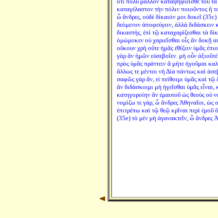
ὅτι πολὺ μᾶλλον καταψηφιεῖσθε τοῦ τὰ
καταγέλαστον τὴν πόλιν ποιοῦντος ἢ το
ὦ ἄνδρες, οὐδὲ δίκαιόν μοι δοκεῖ (35c)
δεόμενον ἀποφεύγειν, ἀλλὰ διδάσκειν κ
δικαστής, ἐπὶ τῷ καταχαρίζεσθαι τὰ δίκα
ὀμώμοκεν οὐ χαριεῖσθαι οἷς ἂν δοκῇ αὐ
οὔκουν χρὴ οὔτε ἡμᾶς ἐθίζειν ὑμᾶς ἐπιο
γὰρ ἂν ἡμῶν εὐσεβοῖεν. μὴ οὖν ἀξιοῦτέ 
πρὸς ὑμᾶς πράττειν ἃ μήτε ἡγοῦμαι καλὰ
ἄλλως τε μέντοι νὴ Δία πάντως καὶ ἀσ
σαφῶς γὰρ ἄν, εἰ πείθοιμι ὑμᾶς καὶ τῷ
ἂν διδάσκοιμι μὴ ἡγεῖσθαι ὑμᾶς εἶναι,
κατηγοροίην ἂν ἐμαυτοῦ ὡς θεοὺς οὐ νο
νομίζω τε γάρ, ὦ ἄνδρες Ἀθηναῖοι, ὡς 
ἐπιτρέπω καὶ τῷ θεῷ κρῖναι περὶ ἐμοῦ ὅπ
(35e) τὸ μὲν μὴ ἀγανακτεῖν, ὦ ἄνδρες 