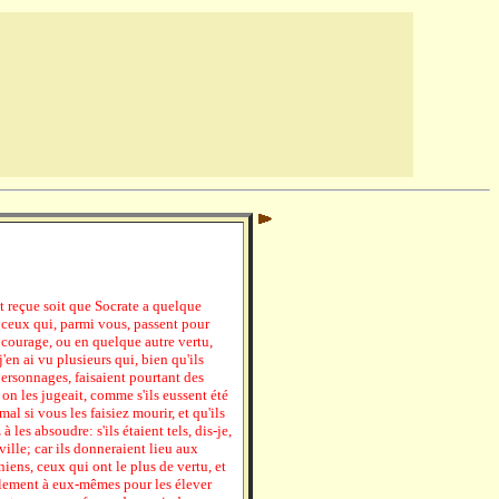
nt reçue soit que Socrate a quelque
 ceux qui, parmi vous, passent pour
n courage, ou en quelque autre vertu,
j'en ai vu plusieurs qui, bien qu'ils
ersonnages, faisaient pourtant des
n les jugeait, comme s'ils eussent été
mal si vous les faisiez mourir, et qu'ils
les absoudre: s'ils étaient tels, dis-je,
 ville; car ils donneraient lieu aux
iens, ceux qui ont le plus de vertu, et
blement à eux-mêmes pour les élever