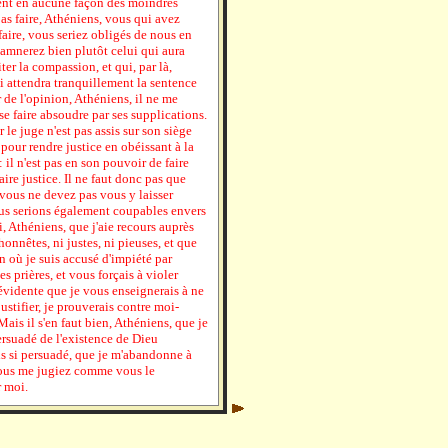
rent en aucune façon des moindres
as faire, Athéniens, vous qui avez
faire, vous seriez obligés de nous en
amnerez bien plutôt celui qui aura
ter la compassion, et qui, par là,
ui attendra tranquillement la sentence
de l'opinion, Athéniens, il ne me
 se faire absoudre par ses supplications.
r le juge n'est pas assis sur son siège
s pour rendre justice en obéissant à la
 : il n'est pas en son pouvoir de faire
faire justice. Il ne faut donc pas que
vous ne devez pas vous y laisser
ous serions également coupables envers
, Athéniens, que j'aie recours auprès
honnêtes, ni justes, ni pieuses, et que
n où je suis accusé d'impiété par
es prières, et vous forçais à violer
 évidente que je vous enseignerais à ne
ustifier, je prouverais contre moi-
ais il s'en faut bien, Athéniens, que je
ersuadé de l'existence de Dieu
is si persuadé, que je m'abandonne à
vous me jugiez comme vous le
r moi.