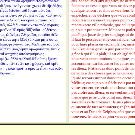
 ἐλεινὰ ταῦτα δράματα εἰσάγοντος καὶ
aux honneurs et aux dignités, ne diffé
ῦ ἡσυχίαν ἄγοντος. χωρὶς δὲ τῆς δόξης,
femmes; et c'est ce que vous ne devez p
 εἶναι δεῖσθαι τοῦ δικαστοῦ οὐδὲ
quelque renom ; et si nous voulions le 
αὶ πείθειν. οὐ γὰρ ἐπὶ τούτῳ κάθηται ὁ
empêcher, et de déclarer que vous cond
ια, ἀλλ᾽ ἐπὶ τῷ κρίνειν ταῦτα· καὶ
recours à ces scènes tragiques pour exci
τῷ, ἀλλὰ δικάσειν κατὰ τοὺς νόμους.
rendra votre ville ridicule, que celui q
ρκεῖν οὔθ᾽ ὑμᾶς ἐθίζεσθαι· οὐδέτεροι
que vous prononcerez. Mais sans parler 
με, ὦ ἄνδρες Ἀθηναῖοι, τοιαῦτα δεῖν
paraît pas juste de prier son juge, ni de
 εἶναι μήτε (35d) δίκαια μήτε ὅσια,
Il faut le persuader et le convaincre : ca
εβείας φεύγοντα ὑπὸ Μελήτου τουτουΐ.
pour faire plaisir en violant la loi, mai
 δεῖσθαι βιαζοίμην ὀμωμοκότας, θεοὺς
loi. C'est ainsi qu'il l'a juré par serment
 καὶ ἀτεχνῶς ἀπολογούμενος
grâce à qui il lui plaît; il est obligé de 
μίζω. ἀλλὰ πολλοῦ δεῖ οὕτως ἔχειν·
nous vous accoutumions au parjure, et 
οὐδεὶς τῶν ἐμῶν κατηγόρων, καὶ ὑμῖν
accoutumer; car les uns et les autres n
ῃ μέλλει ἐμοί τε ἄριστα εἶναι καὶ ὑμῖν.
les dieux. N'attendez donc point de moi
Ἀθηναῖοι,
de vous à des choses que je ne crois ni 
j'y aie recours surtout dans une occasio
Mélitus; car si je vous fléchissais par m
votre serment, ce serait une chose tout
pas croire aux dieux, et en voulant me j
même que je ne crois point aux dieux. M
sois dans cette croyance. Je suis plus p
qu'aucun de mes accusateurs; et j'en su
vous et au Dieu de Delphes, afin que 
trouverez le mieux et pour vous et pou