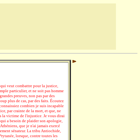
 qui veut combattre pour la justice,
imple particulier, et ne soit pas homme
 grandes preuves, non pas par des
oup plus de cas, par des faits. Écoutez
 connaissiez combien je suis incapable
ice, par crainte de la mort, et que, ne
s la victime de l'injustice. Je vous dirai
qui a besoin de plaider son apologie,
 Athéniens, que je n'ai jamais exercé
lement sénateur. La tribu Antiochide,
Prytanée, lorsque, contre toutes les