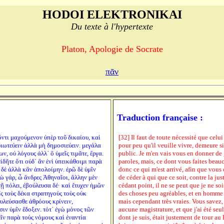
HODOI ELEKTRONIKAI
Du texte à l'hypertexte
Platon, Apologie de Socrate
πᾶν
Traduction française :
ὄντι μαχούμενον ὑπὲρ τοῦ δικαίου, καὶ
[32] Il faut de toute nécessité que celui
διωτεύειν ἀλλὰ μὴ δημοσιεύειν. μεγάλα
pour peu qu'il veuille vivre, demeure s
ν, οὐ λόγους ἀλλ᾽ ὃ ὑμεῖς τιμᾶτε, ἔργα.
public. Je m'en vais vous en donner de
ἰδῆτε ὅτι οὐδ᾽ ἂν ἑνὶ ὑπεικάθοιμι παρὰ
paroles, mais, ce dont vous faites beauc
 δὲ ἀλλὰ κἂν ἀπολοίμην. ἐρῶ δὲ ὑμῖν
donc ce qui m'est arrivé, afin que vous
γὼ γάρ, ὦ ἄνδρες Ἀθηναῖοι, ἄλλην μὲν
de céder à qui que ce soit, contre la just
ῇ πόλει, ἐβούλευσα δέ· καὶ ἔτυχεν ἡμῶν
cédant point, il ne se peut que je ne soi
ς τοὺς δέκα στρατηγοὺς τοὺς οὐκ
des choses peu agréables, et en homme 
υλεύσασθε ἁθρόους κρίνειν,
mais cependant très vraies. Vous savez,
ιν ὑμῖν ἔδοξεν. τότ᾽ ἐγὼ μόνος τῶν
aucune magistrature, et que j'ai été seu
ῖν παρὰ τοὺς νόμους καὶ ἐναντία
dont je suis, était justement de tour au 