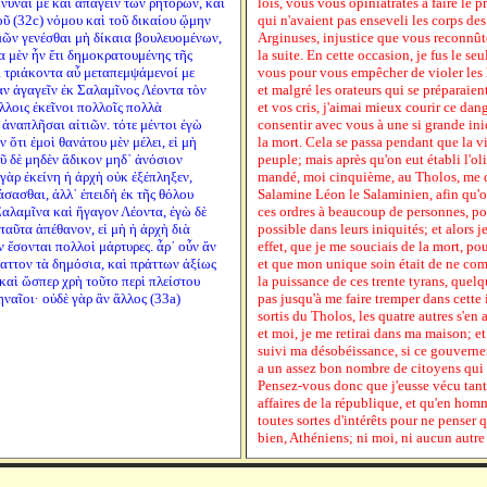
νύναι με καὶ ἀπάγειν τῶν ῥητόρων, καὶ
lois, vous vous opiniâtrâtes à faire l
ῦ (32c) νόμου καὶ τοῦ δικαίου ᾤμην
qui n'avaient pas enseveli les corps de
ὑμῶν γενέσθαι μὴ δίκαια βουλευομένων,
Arginuses, injustice que vous reconnût
α μὲν ἦν ἔτι δημοκρατουμένης τῆς
la suite. En cette occasion, je fus le se
οἱ τριάκοντα αὖ μεταπεμψάμενοί με
vous pour vous empêcher de violer les lo
αν ἀγαγεῖν ἐκ Σαλαμῖνος Λέοντα τὸν
et malgré les orateurs qui se préparai
λλοις ἐκεῖνοι πολλοῖς πολλὰ
et vos cris, j'aimai mieux courir ce dang
ἀναπλῆσαι αἰτιῶν. τότε μέντοι ἐγὼ
consentir avec vous à une si grande iniq
 ὅτι ἐμοὶ θανάτου μὲν μέλει, εἰ μὴ
la mort. Cela se passa pendant que la vi
οῦ δὲ μηδὲν ἄδικον μηδ᾽ ἀνόσιον
peuple; mais après qu'on eut établi l'oli
 γὰρ ἐκείνη ἡ ἀρχὴ οὐκ ἐξέπληξεν,
mandé, moi cinquième, au Tholos, me d
άσασθαι, ἀλλ᾽ ἐπειδὴ ἐκ τῆς θόλου
Salamine Léon le Salaminien, afin qu'on 
 Σαλαμῖνα καὶ ἤγαγον Λέοντα, ἐγὼ δὲ
ces ordres à beaucoup de personnes, po
ταῦτα ἀπέθανον, εἰ μὴ ἡ ἀρχὴ διὰ
possible dans leurs iniquités; et alors j
ν ἔσονται πολλοὶ μάρτυρες. ἆρ᾽ οὖν ἄν
effet, que je me souciais de la mort, po
πραττον τὰ δημόσια, καὶ πράττων ἀξίως
et que mon unique soin était de ne comm
καὶ ὥσπερ χρὴ τοῦτο περὶ πλείστου
la puissance de ces trente tyrans, quelq
ηναῖοι· οὐδὲ γὰρ ἂν ἄλλος (33a)
pas jusqu'à me faire tremper dans cett
sortis du Tholos, les quatre autres s'en
et moi, je me retirai dans ma maison; et
suivi ma désobéissance, si ce gouvernem
a un assez bon nombre de citoyens qui
Pensez-vous donc que j'eusse vécu tant 
affaires de la république, et qu'en hom
toutes sortes d'intérêts pour ne penser qu
bien, Athéniens; ni moi, ni aucun autre