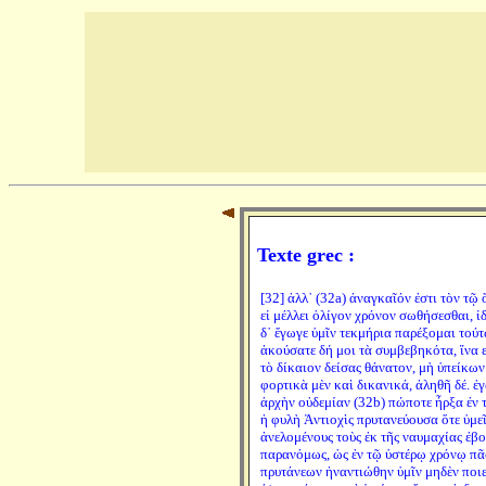
Texte grec :
[32] ἀλλ᾽ (32a) ἀναγκαῖόν ἐστι τὸν τῷ 
εἰ μέλλει ὀλίγον χρόνον σωθήσεσθαι, ἰ
δ᾽ ἔγωγε ὑμῖν τεκμήρια παρέξομαι τούτω
ἀκούσατε δή μοι τὰ συμβεβηκότα, ἵνα ε
τὸ δίκαιον δείσας θάνατον, μὴ ὑπείκων
φορτικὰ μὲν καὶ δικανικά, ἀληθῆ δέ. ἐ
ἀρχὴν οὐδεμίαν (32b) πώποτε ἦρξα ἐν τ
ἡ φυλὴ Ἀντιοχὶς πρυτανεύουσα ὅτε ὑμεῖ
ἀνελομένους τοὺς ἐκ τῆς ναυμαχίας ἐβο
παρανόμως, ὡς ἐν τῷ ὑστέρῳ χρόνῳ πᾶσ
πρυτάνεων ἠναντιώθην ὑμῖν μηδὲν ποιε