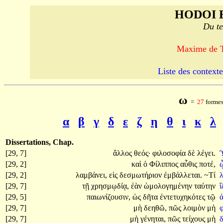
HODOI 
Du te
Maxime de T
Liste des contexte
ω
=
27
formes
α
β
γ
δ
ε
ζ
η
θ
ι
κ
λ
Dissertations, Chap.
[29, 7]
ἄλλος
θεός·
φιλοσοφία
δὲ
λέγει.
[29, 2]
καὶ
ὁ
Φίλιππος
αὖθις
ποτέ,
[29, 2]
λαμβάνει,
εἰς
δεσμωτήριον
ἐμβάλλεται.
~Τί
[29, 7]
τῇ
χρησμῳδίᾳ,
ἐὰν
ὡμολογημένην
ταύτην
ἴ
[29, 5]
παιωνίζουσιν,
ὡς
δῆτα
ἐντετυχηκότες
τῷ
[29, 7]
μὴ
δεηθῶ,
πῶς
λοιμὸν
μὴ
[29, 7]
μὴ
γένηται,
πῶς
τείχους
μὴ