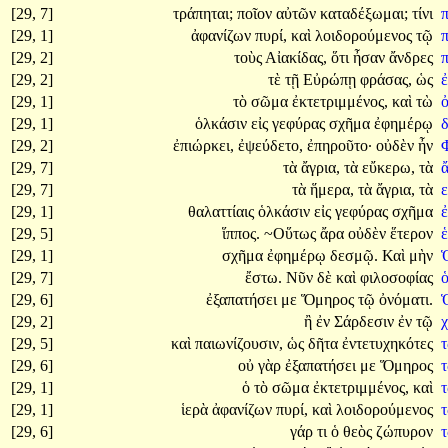
[29, 7]
τράπηται;
ποῖον
αὐτῶν
καταδέξωμαι;
τίνι
[29, 1]
ἀφανίζων
πυρί,
καὶ
λοιδορούμενος
τῷ
[29, 2]
τοὺς
Αἰακίδας,
ὅτι
ἦσαν
ἄνδρες
[29, 2]
τὲ
τῇ
Εὐρώπῃ
φράσας,
ὡς
[29, 1]
τὸ
σῶμα
ἐκτετριμμένος,
καὶ
τὼ
[29, 1]
ὁλκάσιν
εἰς
γεφύρας
σχῆμα
ἐφημέρῳ
[29, 2]
ἐπιώρκει,
ἐψεύδετο,
ἐπηροῦτο·
οὐδὲν
ἦν
[29, 7]
τὰ
ἄγρια,
τὰ
εὔκερω,
τὰ
[29, 7]
τὰ
ἥμερα,
τὰ
ἄγρια,
τὰ
[29, 1]
θαλαττίαις
ὁλκάσιν
εἰς
γεφύρας
σχῆμα
[29, 5]
ἵππος.
~Οὕτως
ἄρα
οὐδὲν
ἕτερον
[29, 1]
σχῆμα
ἐφημέρῳ
δεσμῷ.
Καὶ
μὴν
[29, 7]
ἔστω.
Νῦν
δὲ
καὶ
φιλοσοφίας
[29, 6]
ἐξαπατήσει
με
Ὅμηρος
τῷ
ὀνόματι.
[29, 2]
ἢ
ἐν
Σάρδεσιν
ἐν
τῷ
[29, 5]
καὶ
παιωνίζουσιν,
ὡς
δῆτα
ἐντετυχηκότες
[29, 6]
οὐ
γὰρ
ἐξαπατήσει
με
Ὅμηρος
[29, 1]
ὁ
τὸ
σῶμα
ἐκτετριμμένος,
καὶ
[29, 1]
ἱερὰ
ἀφανίζων
πυρί,
καὶ
λοιδορούμενος
[29, 6]
γάρ
τι
ὁ
θεὸς
ζώπυρον