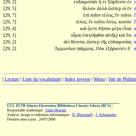
[29, 2]
εὐδαιμονίαν
ἢ
ἐν
Σάρδεσιν
ἐν
[29, 5]
ἄλλου·
ἀλλὰ
ὥσπερ
οἱ
ἐν
[29, 7]
ἐπὶ
ποῖον
τέλος;
ἓν
τοῦτο
[29, 7]
τέλος;
ἓν
τοῦτο
ἔστω,
κοινὸν
[29, 4]
καὶ
ᾤετο
δήπου
μέγα
εἶναι
[29, 1]
οἶμαι
ἐπειλῆφθαι
αὐτῆς)
καὶ
ὅτι
[29, 2]
ἀεὶ
θέοντα,
ὥσπερ
τῆς
εὐδαιμονίας
[29, 2]
Ἀμμωνίων
ψάμμοις.
Οὐκ
ἐξήρκεσεν
δ´
|
Lecture
|
Liste du vocabulaire
|
Index inverse
|
Menu
|
Site de Phili
UCL
|
FLTR
|
Itinera Electronica
|
Bibliotheca Classica Selecta (BCS)
|
Responsable académique :
Alain Meurant
Analyse, design et réalisation informatiques :
B. Maroutaeff
-
J. Schumacher
Dernière mise à jour : 24/07/2008