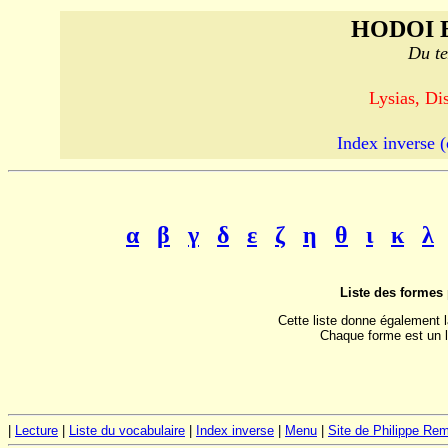
HODOI 
Du te
Lysias, Di
Index inverse (
α
β
γ
δ
ε
ζ
η
θ
ι
κ
λ
Liste des formes 
Cette liste donne également 
Chaque forme est un l
|
Lecture
|
Liste du vocabulaire
|
Index inverse
|
Menu
|
Site de Philippe Re