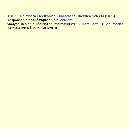
UCL
|
FLTR
|
Itinera Electronica
|
Bibliotheca Classica Selecta (BCS)
|
Responsable académique :
Alain Meurant
Analyse, design et réalisation informatiques :
B. Maroutaeff
-
J. Schumacher
Dernière mise à jour : 2/03/2010