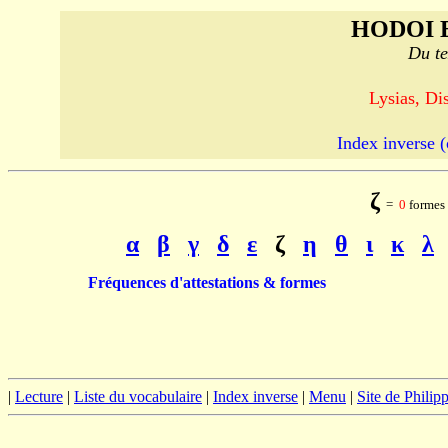
HODOI 
Du te
Lysias, Di
Index inverse (
ζ
=
0
formes 
α
β
γ
δ
ε
ζ
η
θ
ι
κ
λ
Fréquences d'attestations & formes
|
Lecture
|
Liste du vocabulaire
|
Index inverse
|
Menu
|
Site de Phili