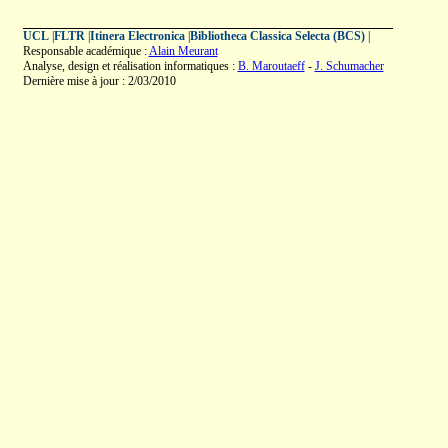
UCL
|
FLTR
|
Itinera Electronica
|
Bibliotheca Classica Selecta (BCS)
|
Responsable académique :
Alain Meurant
Analyse, design et réalisation informatiques :
B. Maroutaeff
-
J. Schumacher
Dernière mise à jour : 2/03/2010