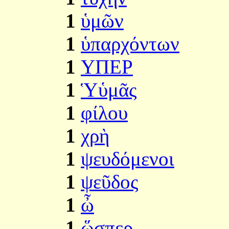
1
ὑμῶν
1
ὑπαρχόντων
1
ΥΠΕΡ
1
Ὑὑμᾶς
1
φίλου
1
χρὴ
1
ψευδόμενοι
1
ψεῦδος
1
ὦ
1
ὥσπερ