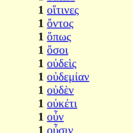
1
οἵτινες
1
ὄντος
1
ὅπως
1
ὅσοι
1
οὐδεὶς
1
οὐδεμίαν
1
οὐδὲν
1
οὐκέτι
1
οὖν
1
οὖσιν