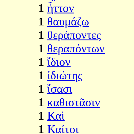
1
ἧττον
1
θαυμάζω
1
θεράποντες
1
θεραπόντων
1
ἴδιον
1
ἰδιώτης
1
ἴσασι
1
καθιστᾶσιν
1
Καὶ
1
Καίτοι