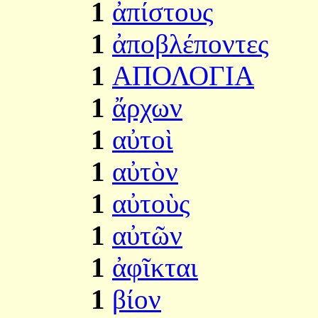
1
ἀπίστους
1
ἀποβλέποντες
1
ΑΠΟΛΟΓΙΑ
1
ἄρχων
1
αὐτοὶ
1
αὐτὸν
1
αὐτοὺς
1
αὐτῶν
1
ἀφῖκται
1
βίον