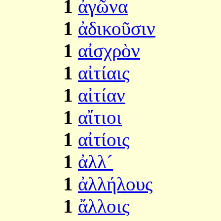
1
ἀγῶνα
1
ἀδικοῦσιν
1
αἰσχρὸν
1
αἰτίαις
1
αἰτίαν
1
αἴτιοι
1
αἰτίοις
1
ἀλλ´
1
ἀλλήλους
1
ἄλλοις