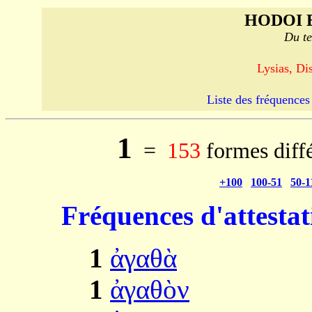
HODOI 
Du te
Lysias, Di
Liste des fréquences 
1
=
153
formes diff
+100
100-51
50-1
Fréquences d'attesta
1
ἀγαθὰ
1
ἀγαθὸν