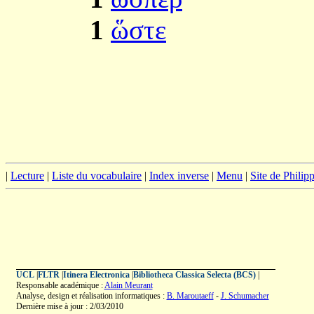
1
ὥστε
|
Lecture
|
Liste du vocabulaire
|
Index inverse
|
Menu
|
Site de Phili
UCL
|
FLTR
|
Itinera Electronica
|
Bibliotheca Classica Selecta (BCS)
|
Responsable académique :
Alain Meurant
Analyse, design et réalisation informatiques :
B. Maroutaeff
-
J. Schumacher
Dernière mise à jour : 2/03/2010