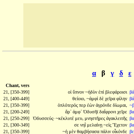
α
β
γ
δ
ε
Chant, vers
21, [350-399]
οἱ
ὕπνον
~ἡδὺν
ἐπὶ
βλεφάροισι
β
21, [400-449]
θείοιο,
~ἀμφὶ
δὲ
χεῖρα
φίλην
β
21, [350-399]
ὁπλότερός
περ
ἐὼν
ἀγρόνδε
δίωμαι,
~
21, [200-249]
ἄρ᾽
ἀμφ᾽
Ὀδυσῆϊ
δαΐφρονι
χεῖρε
βα
21, [250-299]
Ὀδυσσεύς·
~κέκλυτέ
μευ,
μνηστῆρες
ἀγακλειτῆς
βα
21, [300-349]
σε
νηῒ
μελαίνῃ
~εἰς
Ἔχετον
βα
21, [350-399]
~ἡ
μὲν
θαμβήσασα
πάλιν
οἶκόνδε
βε