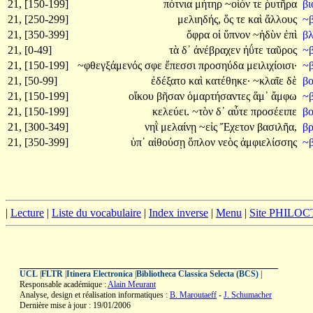
21, [150-199]
πότνια
μήτηρ
~οἷόν
τε
ῥυτῆρα
β
21, [250-299]
μελιηδής,
ὅς
τε
καὶ
ἄλλους
~β
21, [350-399]
ὄφρα
οἱ
ὕπνον
~ἡδὺν
ἐπὶ
β
21, [0-49]
τὰ
δ᾽
ἀνέβραχεν
ἠΰτε
ταῦρος
~
21, [150-199]
~φθεγξάμενός
σφε
ἔπεσσι
προσηύδα
μειλιχίοισι·
~
21, [50-99]
ἐδέξατο
καὶ
κατέθηκε·
~κλαῖε
δὲ
β
21, [150-199]
οἴκου
βῆσαν
ὁμαρτήσαντες
ἅμ᾽
ἄμφω
~
21, [150-199]
κελεύει.
~τὸν
δ᾽
αὖτε
προσέειπε
β
21, [300-349]
νηῒ
μελαίνῃ
~εἰς
Ἔχετον
βασιλῆα,
β
21, [350-399]
ὑπ᾽
αἰθούσῃ
ὅπλον
νεὸς
ἀμφιελίσσης
~β
|
Lecture
|
Liste du vocabulaire
|
Index inverse
|
Menu
|
Site PHILO
UCL
|
FLTR
|
Itinera Electronica
|
Bibliotheca Classica Selecta (BCS)
|
Responsable académique :
Alain Meurant
Analyse, design et réalisation informatiques :
B. Maroutaeff
-
J. Schumacher
Dernière mise à jour : 19/01/2006