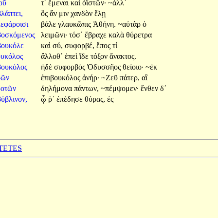
ιοῦ
τ᾽
ἔμεναι
καὶ
ὀϊστῶν·
~ἀλλ᾽
λάπτει,
ὃς
ἄν
μιν
χανδὸν
ἕλῃ
λεφάροισι
βάλε
γλαυκῶπις
Ἀθήνη.
~αὐτὰρ
ὁ
βοσκόμενος
λειμῶνι·
τόσ᾽
ἔβραχε
καλὰ
θύρετρα
βουκόλε
καὶ
σύ,
συφορβέ,
ἔπος
τί
ουκόλος
ἄλλοθ᾽
ἐπεὶ
ἴδε
τόξον
ἄνακτος.
βουκόλος
ἠδὲ
συφορβὸς
Ὀδυσσῆος
θείοιο·
~ἐκ
οῶν
ἐπιβουκόλος
ἀνήρ·
~Ζεῦ
πάτερ,
αἲ
ροτῶν
δηλήμονα
πάντων,
~πέμψομεν·
ἔνθεν
δ᾽
ύβλινον,
ᾧ
ῥ᾽
ἐπέδησε
θύρας,
ἐς
CTETES