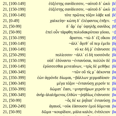
21, [100-149]
ἐϋξέστῃς
σανίδεσσιν,
~αὐτοῦ
δ᾽
ὠκὺ
β
21, [150-199]
ἐϋξέστῃς
σανίδεσσιν,
~αὐτοῦ
δ᾽
ὠκὺ
β
21, [100-149]
τότε
πρῶτος
τόξον
λάβε
καὶ
β
21, [0-49]
χαλκείην·
κώπη
δ᾽
ἐλέφαντος
ἐπῆεν.
~
21, [50-99]
δ᾽
ἄρ᾽
ἐφ᾽
ὑψηλῆς
σανίδος
βῆ
21, [50-99]
ἐπεὶ
οὖν
τάρφθη
πολυδακρύτοιο
γόοιο,
~
21, [150-199]
ἄριστοι.
~τὼ
δ᾽
ἐξ
οἴκου
β
21, [100-149]
~ἀλλ᾽
ἄγεθ᾽
οἵ
περ
ἐμεῖο
β
21, [100-149]
νύ
κε
δή
ῥ᾽
ἐτάνυσσε
β
21, [250-299]
πολίεσσιν·
~ἀλλ᾽
εἰ
δὴ
τοσσόνδε
βί
21, [150-199]
οὐδ᾽
ἐδύναντο
~ἐντανύσαι,
πολλὸν
δὲ
βί
21, [100-149]
ἐρύσσεσθαι
μενεαίνων,
~τρὶς
δὲ
μεθῆκε
βί
21, [300-349]
~τῶν
οὔ
τίς
μ᾽
ἀέκοντα
βι
21, [350-399]
ἐὼν
ἀγρόνδε
δίωμαι,
~βάλλων
χερμαδίοισι·
βί
21, [300-349]
μέγα
τόξον
~ἐντανύσῃ
χερσίν
τε
βί
21, [350-399]
δώματ᾽
ἔασι,
~μνηστήρων
χερσίν
τε
βί
21, [300-349]
ἀνὴρ
ἀλαλήμενος
ἐλθὼν
~ῥηϊδίως
ἐτάνυσσε
βι
21, [50-99]
~ὃς
δέ
κε
ῥηΐτατ᾽
ἐντανύσῃ
β
21, [200-249]
ἀγαυοί,
~οὐκ
ἐάσουσιν
ἐμοὶ
δόμεναι
β
21, [50-99]
δῶμα
~κουρίδιον,
μάλα
καλόν,
ἐνίπλειον
βι