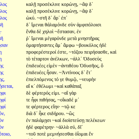
έλος
καλῇ
προσέκλινε
κορώνῃ,
~ἂψ
δ᾽
έλος
καλῇ
προσέκλινε
κορώνῃ,
~ἂψ
δ᾽
έλος
ὠκύ.
~στῆ
δ᾽
ἄρ᾽
ἐπ᾽
βῆ
δ᾽
ἴμεναι
θάλαμόνδε
σὺν
ἀμφιπόλοισι
·
ἔνθα
δὲ
χηλοὶ
~ἕστασαν,
ἐν
βῆ
ῥ᾽
ἴμεναι
μέγαρόνδε
μετὰ
μνηστῆρας
ῆσαν
ὁμαρτήσαντες
ἅμ᾽
ἄμφω
~βουκόλος
ἠδὲ
ίῃ
προφερέστεροί
ἐστε,
~τόξου
πειρήσασθε,
καὶ
ίῃ
τὸ
τέταρτον
ἀνέλκων,
~ἀλλ᾽
Ὀδυσεὺς
ης
ἐπιδευέες
εἰμὲν
~ἀντιθέου
Ὀδυσῆος,
ὅ
ης
ἐπιδευέες
ἦσαν.
~Ἀντίνοος
δ᾽
ἔτ᾽
ης,
ἐπιελπόμενος
τό
γε
θυμῷ,
~νευρὴν
ήσεται,
αἴ
κ᾽
ἐθέλωμι
~καὶ
καθάπαξ
ηφι
δὲ
φέρτερός
εἰμι.
~αἲ
γὰρ
ηφί
τε
ἧφι
πιθήσας,
~οἴκαδέ
μ᾽
ηφί
τε
φέρτερος
εἴην·
~τῷ
κε
όν,
διὰ
δ᾽
ἧκε
σιδήρου.
~ὣς
ιὸν
ἐν
παλάμῃσι
~καὶ
διοϊστεύσῃ
πελέκεων
ιὸν
ἠδὲ
φαρέτρην·
~ἀλλὰ
σύ,
δῖ᾽
ότοιο,
~τοῦ
ποτὲ
μεμνήσεσθαι
ὀΐομαι
ἔν