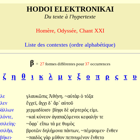
HODOI ELEKTRONIKAI
Du texte à l'hypertexte
Homère, Odyssée, Chant XXI
Liste des contextes (ordre alphabétique)
β
=
27
formes différentes pour
37
occurrences
ζ
η
θ
ι
κ
λ
μ
ν
ξ
ο
π
ρ
ς
τ
υ
άλε
γλαυκῶπις
Ἀθήνη.
~αὐτὰρ
ὁ
τόξα
άλεν
ἔγχεϊ,
ἄγχι
δ᾽
ἄρ᾽
αὐτοῦ
βάλλων
χερμαδίοισι·
βίηφι
δὲ
φέρτερός
εἰμι.
λόντε,
~καὶ
κύνεον
ἀγαπαζόμενοι
κεφαλήν
τε
σιλείης·
~ὄφρ᾽
εἴπω
τά
με
θυμὸς
σιλῆα,
βροτῶν
δηλήμονα
πάντων,
~πέμψομεν·
ἔνθεν
βήκει·
~παιδὸς
γὰρ
μῦθον
πεπνυμένον
ἔνθετο