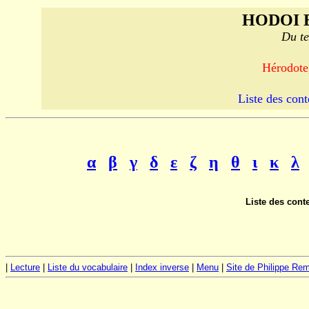
HODOI 
Du te
Hérodote,
Liste des cont
α
β
γ
δ
ε
ζ
η
θ
ι
κ
λ
Liste des cont
|
Lecture
|
Liste du vocabulaire
|
Index inverse
|
Menu
|
Site de Philippe Re