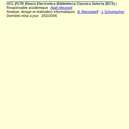
UCL
|
FLTR
|
Itinera Electronica
|
Bibliotheca Classica Selecta (BCS)
|
Responsable académique :
Alain Meurant
Analyse, design et réalisation informatiques :
B. Maroutaeff
-
J. Schumacher
Dernière mise à jour : 2/02/2006