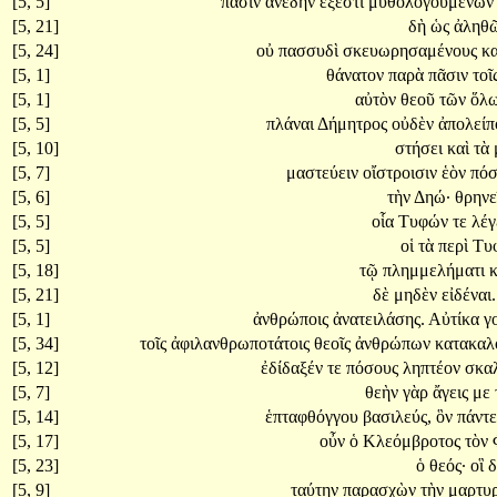
[5, 5]
πᾶσιν
ἀνέδην
ἔξεστι
μυθολογουμένω
[5, 21]
δὴ
ὡς
ἀληθ
[5, 24]
οὐ
πασσυδὶ
σκευωρησαμένους
κ
[5, 1]
θάνατον
παρὰ
πᾶσιν
τοῖ
[5, 1]
αὐτὸν
θεοῦ
τῶν
ὅλ
[5, 5]
πλάναι
Δήμητρος
οὐδὲν
ἀπολεί
[5, 10]
στήσει
καὶ
τὰ
[5, 7]
μαστεύειν
οἴστροισιν
ἑὸν
πόσ
[5, 6]
τὴν
Δηώ·
θρηνε
[5, 5]
οἷα
Τυφών
τε
λέγ
[5, 5]
οἱ
τὰ
περὶ
Τυ
[5, 18]
τῷ
πλημμελήματι
[5, 21]
δὲ
μηδὲν
εἰδέναι.
[5, 1]
ἀνθρώποις
ἀνατειλάσης.
Αὐτίκα
γ
[5, 34]
τοῖς
ἀφιλανθρωποτάτοις
θεοῖς
ἀνθρώπων
κατακαλ
[5, 12]
ἐδίδαξέν
τε
πόσους
ληπτέον
σκα
[5, 7]
θεὴν
γὰρ
ἄγεις
με
[5, 14]
ἑπταφθόγγου
βασιλεύς,
ὃν
πάντ
[5, 17]
οὖν
ὁ
Κλεόμβροτος
τὸν
[5, 23]
ὁ
θεός·
οἳ
[5, 9]
ταύτην
παρασχὼν
τὴν
μαρτυ