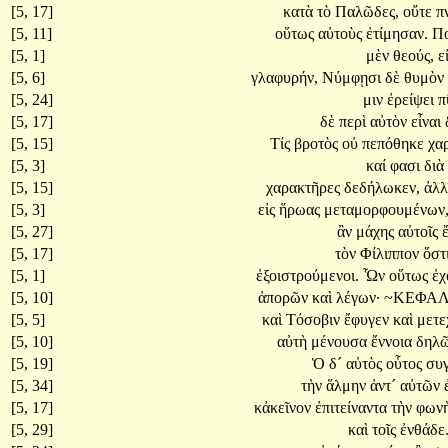
[5, 17]
κατὰ
τὸ
Παλῶδες,
οὔτε
π
[5, 11]
οὕτως
αὐτοὺς
ἐτίμησαν.
Π
[5, 1]
μὲν
θεούς,
ε
[5, 6]
γλαφυρήν,
Νύμφῃσι
δὲ
θυμὸν
[5, 24]
μιν
ἐρείψει
π
[5, 17]
δὲ
περὶ
αὐτὸν
εἶναι
[5, 15]
Τίς
βροτὸς
οὐ
πεπόθηκε
χα
[5, 3]
καί
φασι
διὰ
[5, 15]
χαρακτῆρες
δεδήλωκεν,
ἀλ
[5, 3]
εἰς
ἥρωας
μεταμορφουμένων
[5, 27]
ἂν
μάχης
αὐτοῖς
[5, 17]
τὸν
Φίλιππον
ὅστ
[5, 1]
ἐξοιστρούμενοι.
Ὧν
οὕτως
ἐ
[5, 10]
ἀπορῶν
καὶ
λέγων·
~ΚΕΦΑ
[5, 5]
καὶ
Τόσοβιν
ἔφυγεν
καὶ
μετ
[5, 10]
αὐτὴ
μένουσα
ἔννοια
δηλῶ
[5, 19]
Ὁ
δ´
αὐτὸς
οὗτος
συ
[5, 34]
τὴν
ἅλμην
ἀντ´
αὐτῶν
[5, 17]
κἀκεῖνον
ἐπιτείναντα
τὴν
φων
[5, 29]
καὶ
τοῖς
ἐνθάδε