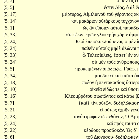
[5, 5]
ὁ
μέν
τίς
ἐ
[5, 5]
ἐστιν
Δῖος,
ὁ
δὲ
Ἀ
[5, 17]
μάρτυρας,
Αἰμιλιανοῦ
τοῦ
γέροντος
ἀκ
[5, 14]
καὶ
μακάριον
αὐτάρκους
τυγχάνο
[5, 1]
ὡς
ἂν
εἴποιεν
αὐτοί,
παραδε
[5, 33]
στεφέων
ἱερῶν
γλυκερὴν
χάριν
ἀμφι
[5, 24]
θεοὶ
ἐπεισκυκλούμενοι,
ὁ
μὲν
ἱ
[5, 24]
παθεῖν
αὐτοὺς
μηδὲ
ἁλῶναι
[5, 33]
ὦ
Τελεσίκλεις,
ἔσσετ´
ἐν
ἀν
[5, 24]
σὺ
μὲν
τοὺς
ἀνθρώπου
[5, 5]
προκειμένων
ἀπόδειξις.
Γράφει
[5, 34]
μοι
δοκεῖ
καὶ
ταῦτα
ἀπ
[5, 18]
πλέον
ἢ
πεντακοσίοις
ὕστερ
[5, 10]
οἰκεῖα
εἰδώς
τε
καὶ
ὑποτι
[5, 16]
Κλεομβρότου
σιωπῶντος
καὶ
κάτω
β
[5, 7]
{καὶ}
τίνι
αὐτῶν,
δεδηλώκασι
[5, 21]
εἰ
οὕτως
ἐχρῆν
γεν
[5, 23]
τανύστροφον
σφενδόνην;
Ὁ
Ἀμφ
[5, 24]
καὶ
πρὸς
ταῦτα
[5, 22]
κέρδους
προσδοκᾶν.
Ὡς
δ´
[5, 6]
τοῦ
Διονύσου·
δεδήλωκεν