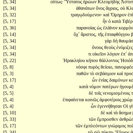
[5, 34]
οὕτως·
Ὕστατος
ἡρώων
Κλεομήδης
Ἀστυπ
[5, 34]
ἀθανάτων
ὄνος
ἄγριος,
οὐ
Κλ
[5, 32]
τραγῳδούμενον·
καὶ
Ὅμηρον
ἐπ
[5, 17]
ἦν
ὁ
κατὰ
Τιβέρ
[5, 36]
παρανοίας
ὡς
ἐλάϊνον
κορμὸ
[5, 14]
ὄχ´
ἄριστος,
τῆς
ἑπταφθόγγου
β
[5, 34]
γὰρ
δὴ
θαυμά
[5, 34]
ὄνους
θεοὺς
ἐνόμιζε
[5, 34]
τι
οἰκεῖον
λόγιον
ἐπ´
ἀπ
[5, 22]
Ἡρακληίου
κήπου
θάλλοντος
Ἡσιόδ
[5, 8]
νόσφι
πυρὸς
θείοιο,
πανομφέ
[5, 3]
παθῶν
τὸ
σεβάσμιον
καὶ
προ
[5, 17]
ὧν
ἐνίας
δαιμόνων
κ
[5, 4]
κατὰ
νόμον
πατέρων
ἡγουμ
[5, 5]
δὲ
τοῖς
νενομισμένοις
[5, 4]
ἐπιφαίνεται
κοινῶς
ἀμφοτέροις
χρώμ
[5, 4]
ὧν
ἐγεννήθησαν
Οἱ
γ
[5, 10]
δὲ
καὶ
τὰ
ἄσημα
[5, 33]
τῶν
ἔμπροσθεν
ἀνθρώ
[5, 17]
τῶν
ἐμπλεόντων
γνώριμος
πο
[5, 34]
τῷ
σῷ
πύκτῃ·
Ἔξοχος
ἀ