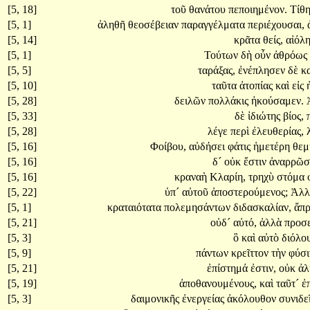
[5, 18]
τοῦ
θανάτου
πεποιημένον.
Τίθ
[5, 1]
ἀληθῆ
θεοσέβειαν
παραγγέλματα
περιέχουσαι,
[5, 14]
κρᾶτα
θείς,
αἰόλ
[5, 1]
Τούτων
δὴ
οὖν
ἀθρόως
[5, 5]
ταράξας,
ἐνέπλησεν
δὲ
κ
[5, 10]
ταῦτα
ἀτοπίας
καὶ
εἰς
[5, 28]
δειλῶν
πολλάκις
ἠκούσαμεν.
[5, 33]
δὲ
ἰδιώτης
βίος,
[5, 28]
λέγε
περὶ
ἐλευθερίας,
[5, 16]
Φοίβου,
αὐδήσει
φάτις
ἡμετέρη
θεμ
[5, 16]
δ´
οὐκ
ἔστιν
ἀναρρῶσ
[5, 16]
κραναὴ
Κλαρίη,
τρηχὺ
στόμα
[5, 22]
ὑπ´
αὐτοῦ
ἀποστερούμενος;
Ἀλ
[5, 1]
κραταιότατα
πολεμησάντων
διδασκαλίαν,
ἄπ
[5, 21]
οὐδ´
αὐτό,
ἀλλὰ
προσ
[5, 3]
ὃ
καὶ
αὐτὸ
διόλο
[5, 9]
πάντων
κρεῖττον
τὴν
φύσ
[5, 21]
ἐπίστημά
ἐστιν,
οὐκ
ἀλ
[5, 19]
ἀποθανουμένους,
καὶ
ταῦτ´
ἐ
[5, 3]
δαιμονικῆς
ἐνεργείας
ἀκόλουθον
συνιδε