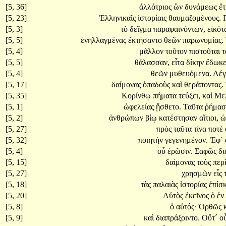
[5, 36]
ἀλλότριος
ὢν
δυνάμεως
ἔτ
[5, 23]
Ἑλληνικαῖς
ἱστορίαις
θαυμαζομένους.
[5, 3]
τὸ
δεῖγμα
παραφαινόντων,
εἰκό
[5, 5]
ἐνηλλαγμένας
ἐκτήσαντο
θεῶν
παρωνυμίας.
[5, 4]
μᾶλλον
τοῦτον
πιστοῦται
[5, 5]
θάλασσαν,
εἶτα
δίκην
ἔδωκε
[5, 4]
θεῶν
μυθευόμενα.
Λέγ
[5, 17]
δαίμονας
ὀπαδοὺς
καὶ
θεράποντας.
[5, 35]
Κορίνθῳ
πήματα
τεύξει,
καὶ
Με
[5, 1]
ὠφελείας
ᾔσθετο.
Ταῦτα
ῥήμασ
[5, 2]
ἀνθρώπων
βίῳ
κατέστησαν
αἴτιοι,
ὡ
[5, 27]
πρὸς
ταῦτα
τίνα
ποτὲ
[5, 32]
ποιητὴν
γεγενημένον.
Ἐφ´
[5, 4]
οὗ
ἐρῶσιν.
Σαφῶς
δ
[5, 15]
δαίμονας
τοὺς
περ
[5, 27]
χρησμῶν
εἷς
[5, 18]
τὰς
παλαιὰς
ἱστορίας
ἐπίσ
[5, 20]
Αὐτὸς
ἐκεῖνος
ὁ
ἐν
[5, 8]
ὁ
αὐτός·
Ὀρθῶς
[5, 9]
καὶ
διαπράξοιντο.
Οὔτ´
ο