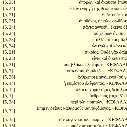
[5, 33]
ἀπορῶν
καὶ
ἀκοῦσαι
ἐπιθ
[5, 34]
ἐστιν
ἐναργῆ
τῆς
θεοπρεποῦς
ἀ
[5, 21]
Εἰ
δὲ
οὐδὲ
το
[5, 25]
ἀποθάνοι,
ἡ
πόλις
σωθήσετ
[5, 34]
πάντα
ἀγνοεῖν,
ἐκεῖνο
δ
[5, 24]
οὐ
χείρων
ἦν
σου
[5, 28]
ἀλλ´
ἔτι
καὶ
μᾶλ
[5, 34]
ὧν
ἐγὼ
καὶ
πάνυ
κ
[5, 21]
πικρίας.
Οὐδὲ
γὰρ
δαίμ
[5, 25]
εἶναι
καὶ
ὁ
καθεστ
[5, 31]
τοὺς
βλᾶκας
ἐξίστησιν
~ΚΕΦΑΛΑ
[5, 7]
τούτων
τὰς
ἀποδείξεις·
~ΚΕΦΑΛ
[5, 36]
ἄνθρωποι
μαινόμενοι
(οὐ
γ
[5, 14]
ἢ
εὐξέστου
ἐλέφαντος.
~ΚΕΦΑΛ
[5, 15]
φίλοι
οἱ
χαρακτῆρες
δεδήλωκ
[5, 1]
ἄνθρωπος
(τάχα
δ´
[5, 34]
περὶ
τῶν
ποιητῶν.
~ΚΕΦΑΛΑ
Ἐπιμενιδείους
καθαρμοὺς
φανταζόμενος.
~ΚΕΦ
[5, 32]
[5, 12]
τὸν
λόγον
καταλείπωμεν.
~ΚΕΦΑΛ
[5, 15]
εἰρημένοις
καὶ
ταῦτα·
~ΚΕΦΑΛ