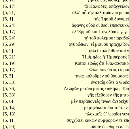
[5, 17]
τὸ
Παλῶδες,
ἀπάγγειλο
[5, 21]
ἀλλ´
αὖ
τὴν
ἀλλοτρίαν
περιποι
[5, 1]
τῆς
Ἰησοῦ
δυνάμε
[5, 24]
ἀφανὴς
οὐδὲ
οἱ
θεοὶ
ἐπεισκυκλ
[5, 17]
ἐξ
Ἑρμοῦ
καὶ
Πηνελόπης
γεγε
[5, 24]
τῇ
τοῦ
πολέμου
παραδ
[5, 29]
ἀνθρώπων,
εἰ
μισθοῦ
τραχηλίζον
[5, 5]
φιλεῖ
καλεῖσθαι·
καὶ
[5, 21]
Ἡμίμηδος
ἢ
Ἡμιπέρσης
[5, 19]
Καίτοι
εἰδὼς
ὅτι
ἐθαλασσοκρ
[5, 17]
Φίλιππον
ὅστις
εἴη
κ
[5, 5]
τινας
καλοῦμεν
οὐ
θαυμαστέ
[5, 33]
ἐνσταίη
οὔτε
ὁ
Θυέ
[5, 36]
Δελφῶν
μετάπεμπτος
ἐπιθήκη.
Το
[5, 33]
γῆς
ἐξέθορεν
τῆς
μητ
[5, 6]
μὲν
θεράποντές
τινων
ἀνεδείχθ
[5, 14]
μεμηνύκασι
διὰ
τούτων·
[5, 13]
πλοχμοῖς
θ´
ἱεροῖσι
γεν
[5, 1]
συγχύσει
κακῶν
συμφορῶν
τε
ἐπ
[5, 20]
ὁδοῦ·
ἐπεθύμει
δὲ
ὥ