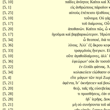
[5, 10]
παῖδες
ἀνόητοι;
Καίτοι
καὶ
Χ
[5, 1]
εἰς
ἀνθρώπους
πάροδον
[5, 25]
αὐτοὺς
ἐπέπεισο
ἠλιθίου
[5, 10]
τοὔνομα.
Οὐ
γά
[5, 17]
τοῦ
δαίμονος.
Οὗ
[5, 20]
ἀποθανών.
Καίτοι
πῶς,
ὦ
[5, 17]
ἡγοῦμαι
καὶ
βαρβαρικώτερον.
Ἠρώτ
[5, 34]
ὦ
θεοποιέ,
διὰ
τ
[5, 36]
λίνοις.
Ἀλλ´
ἐξ
ἄκρου
κεφ
[5, 33]
τραγῳδοὺς
ἤνεγκεν.
Ε
[5, 10]
οὔτε
ἀγαθοὶδαίμονες,
ἀλλ´
[5, 36]
ἐφεώρων’
οὐκ
ἂν
τοσοῦ
[5, 22]
ἐν
ἐλπίδι
φάτνας.
Ἀ
[5, 34]
κολακεύειν
εἰώθασιν
ο
[5, 4]
εἴτε
μάγων
τῶν
περὶ
Ζωρ
[5, 21]
ἀφέντα,
ἵν´
ὀκνήσειεν
καὶ
βου
[5, 20]
θεῷ,
ταῖς
τῆς
εὐσεβεία
[5, 28]
τι
προσθήσεις,
ἐάν
[5, 28]
ἠδ´
ἱερῆας.
Δοκ
[5, 21]
μὴ
οὐ
συνήσοντα
τοῦ
α
[5, 17]
γῆν
εἰπεῖν,
ὥσπερ
ἤκο