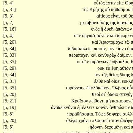
[5, 4]
οὗτός
ἐστιν
εἴτε
Θρᾴ
[5, 31]
τῆς
Κρήτης
σὺ
καθαρμοῦ
[5, 3]
αἰτίους
εἶναι
τοῦ
θ
[5, 2]
μεταβαινούσης
τῆς
διανοία
[5, 16]
ἑνὸς
ἢ
δυεῖν
ἁπάντων
[5, 4]
τῶν
ὀργιαζομένων
καὶ
δρωμέν
[5, 20]
καὶ
Ἀριστομάχῳ
τῷ
π
[5, 34]
διδασκαλείῳ
παισίν,
τὸν
κίονα
ὑφ
[5, 33]
περιέτυχεν
καὶ
κανθαρίῳ
δαίμονι
[5, 35]
οἱ
τῶν
τυράννων
ἐπίβουλοι,
Κ
[5, 29]
οὐκ
εὖ
ἔφη
αὐτὸν
[5, 34]
τὸν
τῆς
θείας
δίκης
δ
[5, 31]
ἐλθὲ
καὶ
οἴκει
εὐκλ
[5, 35]
τυράννους
ἐκολάκευον.
Ὄλβιος
οὗ
[5, 20]
θεοὶ
δι´
ὁδοῖο
στενύγ
[5, 21]
Κροῖσον
πείθοντι
μὴ
καταφρονε
[5, 19]
ἀναδεικνύναι
ἐμέλλετε
κοινὸν
ἀνθρώπων
δ
[5, 5]
παραθήσομαι.
Τέως
δὲ
φέρε
συλλ
[5, 20]
ὀλίγῳ
χρόνῳ
πλουσιώτατον
ἀπέφη
[5, 5]
ἡδονὴν
δεχομένῃ
καὶ