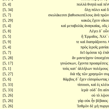
[5, 4]
πολλὰ
θνητὰ
καὶ
πέν
[5, 34]
ὅλῃ
πόλει
καὶ
[5, 7]
σκυλάκεσσι
βαθυσκοπέλους
ἀνὰ
πρῶν
[5, 29]
κακῶς
ἔχειν
οἴκο
[5, 4]
καὶ
μεταβολὰς
ἀναγκαίας,
οὓς
[5, 8]
Λέγει
δ´
οὖ
[5, 5]
ἢ
Ἑρμαῖος.
Ἀλλ´
[5, 9]
τε
καὶ
διαπράξοιντο.
[5, 4]
πρὸς
ἱεροῖς
μανία
[5, 7]
δεῖ
ὀμόσαι
τῷ
ἐπά
[5, 28]
ἂν
μαντείῃσιν
ὑποσχέσ
[5, 17]
γινώσκων,
ἔχοντα
προαιρέσεις
[5, 1]
τοὺς
κατ´
ἀλλήλων
πολέμους
[5, 27]
διὰ
τῆς
τῶν
χρησμῶν
συ
[5, 6]
θάμβος
δ´
ἔχεν
εἰσορόωντας
[5, 33]
τίσουσι,
καὶ
ἐς
κλέο
[5, 33]
ἱερά·
οὐδ´
ὅτι
αὐ
[5, 26]
οὐ
τὸ
λῷο
[5, 26]
γὰρ
οὐκ
ἦν
βέβαιος
[5, 26]
Ἰσθμὸν
δὲ
μὴ
πυργ