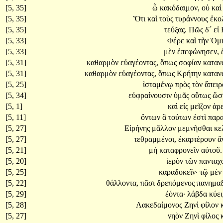
[5, 35]
ὦ
κακόδαιμον,
οὐ
κα
[5, 35]
Ὅτι
καὶ
τοὺς
τυράννους
ἐκο
[5, 35]
τεύξας.
Πῶς
δ´
εἰ
[5, 33]
Φέρε
καὶ
τὴν
Ὁμ
[5, 33]
μὲν
ἐπεφώνησεν,
[5, 31]
καθαρμὸν
εὐαγέοντας,
ὅπως
σοφίαν
καταν
[5, 31]
καθαρμὸν
εὐαγέοντας,
ὅπως
Κρήτην
καταν
[5, 25]
ἱσταμένῳ
πρὸς
τὸν
ἄπει
[5, 34]
εὐφραίνουσιν
ὑμᾶς
οὕτως
ὥσ
[5, 1]
καὶ
εἰς
μεῖζον
ἀρ
[5, 11]
ὄντων
ἃ
τούτων
ἐστὶ
παρα
[5, 27]
Εἰρήνης
μᾶλλον
μεμνῆσθαι
κε
[5, 27]
τεθραμμένοι,
ἐκαρτέρουν
ἂ
[5, 21]
μὴ
καταφρονεῖν
αὐτοῦ.
[5, 20]
ἱερὸν
τῶν
πανταχ
[5, 25]
καραδοκεῖν·
τῷ
μὲ
[5, 22]
θάλλοντα,
πᾶσι
δρεπόμενος
πανημαδ
[5, 29]
ἐόντα·
λάβδα
κύει
[5, 28]
Λακεδαίμονος
Ζηνὶ
φίλον
[5, 27]
νηὸν
Ζηνὶ
φίλος