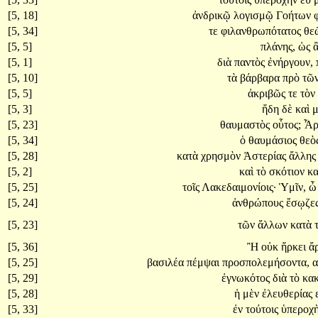
[5, 18]
ἀνδρικῷ
λογισμῷ
Γοήτων
[5, 34]
τε
φιλανθρωπότατος
θε
[5, 5]
πλάνης,
ὡς
[5, 1]
διὰ
παντὸς
ἐνήργουν,
[5, 10]
τὰ
βάρβαρα
πρὸ
τῶ
[5, 5]
ἀκριβῶς
τε
τὸν
[5, 3]
ἤδη
δὲ
καὶ
μ
[5, 23]
θαυμαστὸς
οὗτος;
Ἆ
[5, 34]
ὁ
θαυμάσιος
θεὸ
[5, 28]
κατὰ
χρησμὸν
Ἀστερίας
ἄλλη
[5, 2]
καὶ
τὸ
σκότιον
κ
[5, 25]
τοῖς
Λακεδαιμονίοις·
Ὑμῖν,
[5, 24]
ἀνθρώπους
ἔσῳζες
[5, 23]
τῶν
ἄλλων
κατὰ
[5, 36]
Ἢ
οὐκ
ἤρκει
ἄ
[5, 25]
βασιλέα
πέμψαι
προσπολεμήσοντα,
α
[5, 29]
ἐγνωκότος
διὰ
τὸ
κα
[5, 28]
ἡ
μὲν
ἐλευθερίας
[5, 33]
ἐν
τούτοις
ὑπεροχ