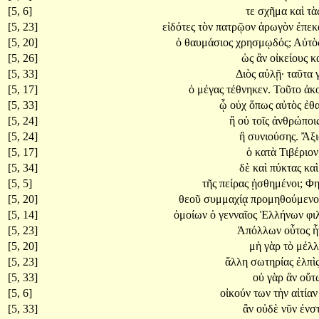
[5, 6]
τε
σχῆμα
καὶ
τὰ
[5, 23]
εἰδότες
τὸν
πατρῷον
ἀρωγὸν
ἐπεκ
[5, 20]
ὁ
θαυμάσιος
χρησμῳδός;
Αὐτὸ
[5, 26]
ὡς
ἂν
οἰκείους
κ
[5, 33]
Διὸς
αὐλῇ·
ταῦτα
[5, 17]
ὁ
μέγας
τέθνηκεν.
Τοῦτο
ἀκ
[5, 33]
ᾧ
οὐχ
ὅπως
αὐτὸς
ἐθ
[5, 24]
ἢ
οὐ
τοῖς
ἀνθρώποι
[5, 24]
ἢ
συνιούσης.
Ἄξ
[5, 17]
ὁ
κατὰ
Τιβέριον
[5, 34]
δὲ
καὶ
πύκτας
κα
[5, 5]
τῆς
πείρας
ᾐσθημένοι;
Φη
[5, 20]
θεοῦ
συμμαχίᾳ
προμηθούμενο
[5, 14]
ὁμοίων
ὁ
γενναῖος
Ἑλλήνων
φι
[5, 23]
Ἀπόλλων
οὗτος
ἦ
[5, 20]
μὴ
γὰρ
τὸ
μέλ
[5, 23]
ἄλλη
σωτηρίας
ἐλπὶ
[5, 33]
οὐ
γὰρ
ἂν
οὕ
[5, 6]
οἰκούν
των
τὴν
αἰτία
[5, 33]
ἂν
οὐδὲ
νῦν
ἐνσ