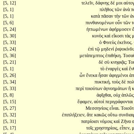
[5, 12]
τελεῖν,
δάφνης
δέ
μοι
αὐτο
[5, 1]
πλῆθος
τῶν
ἀνὰ
π
[5, 1]
κατὰ
πᾶσαν
τὴν
τῶν
ἀ
[5, 6]
πυνθανομένων
οὖν
τῶν
[5, 24]
ἡττωμένων
ἀφήρμοσεν
[5, 30]
κυνὸς
καὶ
εἴκοσι
τὰς
μ
[5, 33]
ὁ
Φινεὺς
ἐκεῖνος.
[5, 24]
ἐπὶ
τῷ
μηδενὶ
ῥιψοκίνδυ
[5, 36]
μετάπεμπτος
ἐπιθήκη.
Τοσα
[5, 21]
δὲ
σὺ
κνηφιᾷς;
Το
[5, 1]
τὸ
ἐναργὲς
καὶ
ἔν
[5, 26]
ὧν
ἕνεκα
ἦσαν
ἀφιγμένοι
ἀπ
[5, 34]
πυκτική,
τοὺς
δὲ
πο
[5, 33]
περὶ
τοιούτων
ἀγνοημάτων
ἢ
[5, 8]
ἀφῖχθαι,
οὐχ
ἁπλῶ
[5, 15]
ἔφαμεν,
αὐτοὶ
περιγράφονται
[5, 27]
Μεσσηνίοις
εἶναι.
Τοιοῦ
[5, 32]
ἐπιπλήξειεν,
ἅτε
κακῶς
οὕτω
συνδια
[5, 31]
πατρίοισι
νόμοις
καὶ
Ζῆνα
σ
[5, 17]
τοῖς
χρηστηρίοις,
εἶπεν,