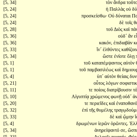
[5, 34]
τὸν
ἄνδρα
τοῦτο
[5, 24]
ἡ
Παλλὰς
οὐ
δύ
[5, 24]
προσκείσθω·
Οὐ
δύναται
Π
[5, 24]
δὲ
τοῖς
θ
[5, 28]
τοῦ
Διὸς
καὶ
πά
[5, 36]
οὐδ´
ἂν
ε
[5, 36]
κακόν,
ἐπιδιαβὰν
κ
[5, 33]
ἵν´
ἐλθόντες
καθίζοι
[5, 34]
ὥστε
ἐνίοτε
ὅλῃ
[5, 1]
τοῦ
καταπέμψαντος
αὐτὸν
[5, 1]
τοῦ
παμβασιλέως
καὶ
δημιου
[5, 4]
ὑπ´
αὐτὸν
θείαις
δυν
[5, 21]
οὗτος
λόγων
σοφιστι
[5, 11]
τε
ποίοις
διατρίβουσιν
τό
[5, 10]
Αἰγυπτίᾳ
χρώμενος
φωνῇ
οὐδ´
ἀ
[5, 20]
τε
περιεῖδες
καὶ
ἐναποθανό
[5, 32]
ἐπὶ
τῆς
θυμέλης
τραγῳδούμ
[5, 33]
δὲ
καὶ
ᾤμην
[5, 4]
δρωμένων
ἱερῶν
ὁρῶντες.
Ἑλ
[5, 34]
ἀνηρείψαντό
σε,
ὥσπ
[5, 33]
Δελφοῖς
ποιητής.
Φέ