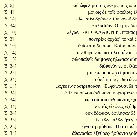
[5, 6]
καὶ
ὠφέλιμα
τοῖς
ἀνθρώποις
ὑπο
[5, 4]
μόνοις
δὲ
τοῖς
φαύλοις
ἐ
[5, 14]
εἱλείσθω
δράκων·
Οὐρανοῦ
δ
[5, 34]
θάλασσαν.
Οὐ
μὴν
δι
[5, 10]
λέγων·
~ΚΕΦΑΛΑΙΟΝ
Ι'
Ὁποίαις
[5, 3]
πονηρίας
ἀρχάς"
τε
καὶ
ἐ
[5, 19]
ἠπίστατο
δικάσαι.
Καίτοι
πόσ
[5, 14]
τῶν
θυρῶν
πεπατταλευμένοι.
Τ
[5, 15]
φιλοπαθεῖς
δαίμονες
ἥλωσαν
αὐ
[5, 34]
διέφυγόν
γε
οἱ
Θάσ
[5, 22]
μοι
ἐπερομένῳ
εἴ
μοι
συν
[5, 24]
οὐδὲ
ἡ
τραγῳδία
ἀφα
[5, 14]
μαγεύειν
προτρέπουσιν.
Ἐμφαίνουσι
δὲ
π
[5, 34]
ἐπὶ
πεντάθλου
ἀνδριάντι
ὑβρισμένῳ
[5, 34]
ὑπὲρ
οὗ
τοῦ
ἀνδριάντος
ἐχ
[5, 34]
εἰς
τὰς
εἰκόνας
ἐξύβρ
[5, 34]
οὐκ
ἔδωκαν,
ἐφίλησαν
δὲ
[5, 33]
τίνι
τῶν
καλῶν
ἠνέγκ
[5, 25]
ἐγγαστριμύθους.
Πιστοὶ
δὲ
[5, 34]
ἀθανασίας
ἐξεῦρες·
ᾔσθοντο
γοῦ