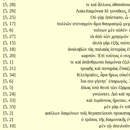
[5, 28]
τε
καὶ
ἄλλους
ἀθανάτο
[5, 29]
Λακεδαιμόνιαι
δὲ
γυναῖκες,
[5, 25]
Οὐ
γὰρ
ἠπίστασο,
ὦ
[5, 17]
πολλῶν
στεναγμὸν
ἅμα
θαυμασμῷ
μεμ
[5, 6]
τούτων
μὲν
οὐδέν·
[5, 27]
τὰ
ἀπὸ
τῶν
χρησμῶν
[5, 15]
ἀλλὰ
γὰρ
ἑξῆς
τούτ
[5, 18]
ἀναλαβὼν
τὰς
παλαιὰς
ἱστορίας
ἐ
[5, 20]
καρπόν.
Ἐπὶ
τούτοις
ὁ
συ
[5, 1]
τε
καὶ
ἀπάνθρωπα
δαιμόνια
ἐξι
[5, 21]
τρυφῆς
καὶ
πονηρίας
ἔπαιζ
[5, 34]
Κλεόμηδες,
ἆρα
ἥρως
οὐκέ
[5, 6]
ἵνα
σοι
γίγνητ´
ἐπαρωγός.
[5, 5]
δίκας
ὑπὸ
θεοῦ
τῶν
ἐξαμα
[5, 24]
γινώσκει.
Διὸ
καὶ
π
[5, 33]
καὶ
τυράννοις
ἤρεσκε,
[5, 33]
μὲν
γὰρ
ἐν
το
[5, 2]
φαύλων
δαιμόνων
τοῖς
θεραπεύουσι
προκατα
[5, 2]
ὁ
τρόπος
τῆς
δαιμονικῆς
ἐ
[5, 10]
μὲν
τῷ
ἀπειλοῦν