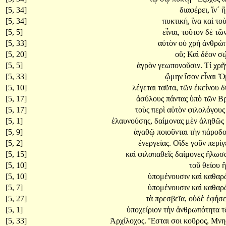
[5, 34]
διαφέρει,
ἵν´
[5, 34]
πυκτική,
ἵνα
καὶ
το
[5, 5]
εἶναι,
τοῦτον
δὲ
τῶ
[5, 33]
αὐτὸν
οὐ
χρὴ
ἀνθρώ
[5, 20]
οὔ;
Καὶ
δέον
σ
[5, 5]
ἀγρὸν
γεωπονοῦσιν.
Τί
χρ
[5, 33]
ᾤμην
ἴσον
εἶναι
Ὅ
[5, 10]
λέγεται
ταῦτα,
τῶν
ἐκείνου
δ
[5, 17]
ἀσύλους
πάντας
ὑπὸ
τῶν
Βρ
[5, 17]
τοὺς
περὶ
αὐτὸν
φιλολόγου
[5, 1]
ἐλαυνούσης,
δαίμονας
μὲν
ἀληθῶς
[5, 9]
ἀγαθῷ
ποιοῦνται
τὴν
πάροδ
[5, 2]
ἐνεργείας.
Οἵδε
γοῦν
περίγ
[5, 15]
καὶ
φιλοπαθεῖς
δαίμονες
ἥλωσ
[5, 10]
τοῦ
θείου
[5, 10]
ὑπομένουσιν
καὶ
καθα
[5, 7]
ὑπομένουσιν
καὶ
καθα
[5, 27]
τὰ
πρεσβεῖα,
οὐδὲ
ἐφήσ
[5, 1]
ὑποχείριον
τὴν
ἀνθρωπότητα
[5, 33]
Ἀρχίλοχος.
Ἔσται
σοι
κοῦρος,
Μνη