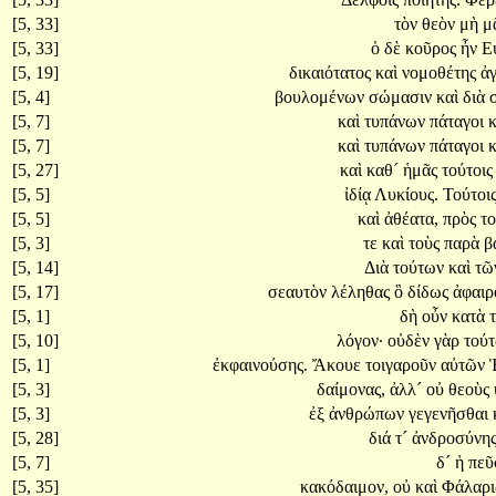
[5, 33]
τὸν
θεὸν
μὴ
μ
[5, 33]
ὁ
δὲ
κοῦρος
ἦν
Ε
[5, 19]
δικαιότατος
καὶ
νομοθέτης
ἀ
[5, 4]
βουλομένων
σώμασιν
καὶ
διὰ
[5, 7]
καὶ
τυπάνων
πάταγοι
[5, 7]
καὶ
τυπάνων
πάταγοι
[5, 27]
καὶ
καθ´
ἡμᾶς
τούτοι
[5, 5]
ἰδίᾳ
Λυκίους.
Τούτοι
[5, 5]
καὶ
ἀθέατα,
πρὸς
τ
[5, 3]
τε
καὶ
τοὺς
παρὰ
β
[5, 14]
Διὰ
τούτων
καὶ
τῶ
[5, 17]
σεαυτὸν
λέληθας
ὃ
δίδως
ἀφαιρ
[5, 1]
δὴ
οὖν
κατὰ
[5, 10]
λόγον·
οὐδὲν
γὰρ
τού
[5, 1]
ἐκφαινούσης.
Ἄκουε
τοιγαροῦν
αὐτῶν
[5, 3]
δαίμονας,
ἀλλ´
οὐ
θεοὺς
[5, 3]
ἐξ
ἀνθρώπων
γεγενῆσθαι
[5, 28]
διά
τ´
ἀνδροσύνη
[5, 7]
δ´
ἡ
πεῦ
[5, 35]
κακόδαιμον,
οὐ
καὶ
Φάλαρ