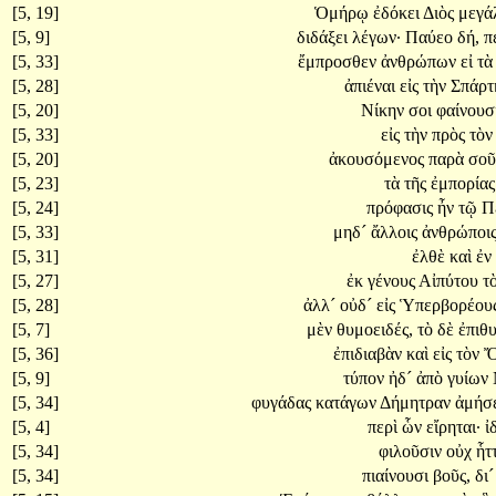
[5, 19]
Ὁμήρῳ
ἐδόκει
Διὸς
μεγά
[5, 9]
διδάξει
λέγων·
Παύεο
δή,
π
[5, 33]
ἔμπροσθεν
ἀνθρώπων
εἰ
τ
[5, 28]
ἀπιέναι
εἰς
τὴν
Σπάρτ
[5, 20]
Νίκην
σοι
φαίνουσ
[5, 33]
εἰς
τὴν
πρὸς
τὸ
[5, 20]
ἀκουσόμενος
παρὰ
σο
[5, 23]
τὰ
τῆς
ἐμπορία
[5, 24]
πρόφασις
ἦν
τῷ
Π
[5, 33]
μηδ´
ἄλλοις
ἀνθρώποι
[5, 31]
ἐλθὲ
καὶ
ἐν
[5, 27]
ἐκ
γένους
Αἰπύτου
τ
[5, 28]
ἀλλ´
οὐδ´
εἰς
Ὑπερβορέου
[5, 7]
μὲν
θυμοειδές,
τὸ
δὲ
ἐπιθ
[5, 36]
ἐπιδιαβὰν
καὶ
εἰς
τὸν
Ὄ
[5, 9]
τύπον
ἠδ´
ἀπὸ
γυίων
[5, 34]
φυγάδας
κατάγων
Δήμητραν
ἀμήσε
[5, 4]
περὶ
ὧν
εἴρηται·
ἰ
[5, 34]
φιλοῦσιν
οὐχ
ἧτ
[5, 34]
πιαίνουσι
βοῦς,
δι