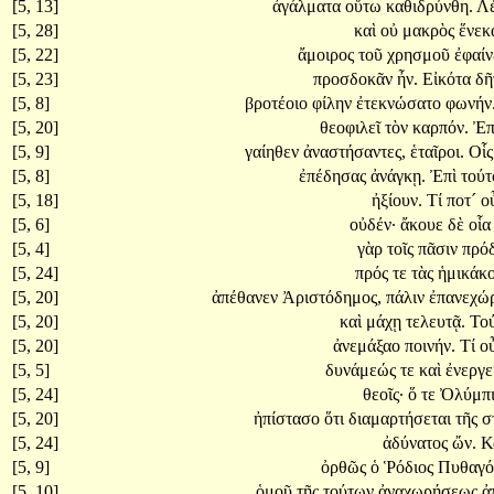
[5, 13]
ἀγάλματα
οὕτω
καθιδρύνθη.
Λ
[5, 28]
καὶ
οὐ
μακρὸς
ἕνε
[5, 22]
ἄμοιρος
τοῦ
χρησμοῦ
ἐφαί
[5, 23]
προσδοκᾶν
ἦν.
Εἰκότα
δῆ
[5, 8]
βροτέοιο
φίλην
ἐτεκνώσατο
φωνήν
[5, 20]
θεοφιλεῖ
τὸν
καρπόν.
Ἐπ
[5, 9]
γαίηθεν
ἀναστήσαντες,
ἑταῖροι.
Οἷ
[5, 8]
ἐπέδησας
ἀνάγκῃ.
Ἐπὶ
τούτ
[5, 18]
ἠξίουν.
Τί
ποτ´
ο
[5, 6]
οὐδέν·
ἄκουε
δὲ
οἷ
[5, 4]
γὰρ
τοῖς
πᾶσιν
πρό
[5, 24]
πρός
τε
τὰς
ἡμικάκ
[5, 20]
ἀπέθανεν
Ἀριστόδημος,
πάλιν
ἐπανεχώ
[5, 20]
καὶ
μάχῃ
τελευτᾷ.
Το
[5, 20]
ἀνεμάξαο
ποινήν.
Τί
ο
[5, 5]
δυνάμεώς
τε
καὶ
ἐνεργε
[5, 24]
θεοῖς·
ὅ
τε
Ὀλύμπ
[5, 20]
ἠπίστασο
ὅτι
διαμαρτήσεται
τῆς
σ
[5, 24]
ἀδύνατος
ὤν.
Κ
[5, 9]
ὀρθῶς
ὁ
Ῥόδιος
Πυθαγ
[5, 10]
ὁμοῦ
τῆς
τούτων
ἀναχωρήσεως
ἀ