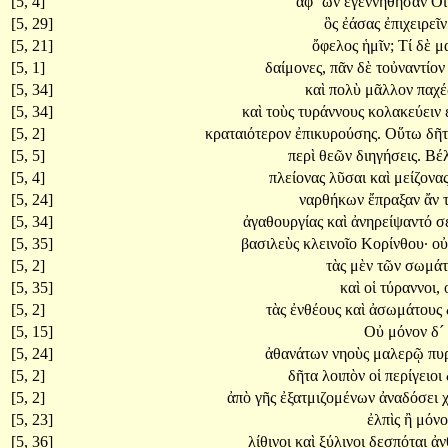
[5, 4]
ἀφ´
ὧν
ἐγεννήθησαν
Ο
[5, 29]
ὃς
ἐάσας
ἐπιχειρεῖ
[5, 21]
ὄφελος
ἡμῖν;
Τί
δὲ
μ
[5, 1]
δαίμονες,
πᾶν
δὲ
τοὐναντίο
[5, 34]
καὶ
πολὺ
μᾶλλον
παχ
[5, 34]
καὶ
τοὺς
τυράννους
κολακεύειν
[5, 2]
κραταιότερον
ἐπικυρούσης.
Οὕτω
δῆ
[5, 5]
περὶ
θεῶν
διηγήσεις.
Βέ
[5, 4]
πλείονας
λῦσαι
καὶ
μείζονα
[5, 24]
ναρθήκων
ἔπραξαν
ἄν
[5, 34]
ἀγαθουργίας
καὶ
ἀνηρείψαντό
σ
[5, 35]
βασιλεὺς
κλεινοῖο
Κορίνθου·
ο
[5, 2]
τὰς
μὲν
τῶν
σωμά
[5, 35]
καὶ
οἱ
τύραννοι,
[5, 2]
τὰς
ἐνθέους
καὶ
ἀσωμάτους
[5, 15]
Οὐ
μόνον
δ´
[5, 24]
ἀθανάτων
νηοὺς
μαλερῷ
πυ
[5, 2]
δῆτα
λοιπὸν
οἱ
περίγειοι
[5, 2]
ἀπὸ
γῆς
ἐξατμιζομένων
ἀναδόσει
[5, 23]
ἐλπὶς
ἢ
μόν
[5, 36]
λίθινοι
καὶ
ξύλινοι
δεσπόται
ἀν