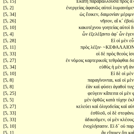
[5, 15]
Ἑκάτη
παραβάλλουσα
πρὸς
ἃ
[5, 2]
ἐνεργείας
ἀφανῶς
αὐτοὶ
λυμαινόμε
[5, 34]
ὡς
ἔοικεν,
δαιμονίαν
μέριμν
[5, 26]
νῆσον,
αἴ
κ´
ἐβού
[5, 10]
κακοτέχνου
γοητείας
αὐτοὶ
δ
[5, 4]
ὧν
ἐξελέξαντο
ἀφ´
ὧν
ἐγε
[5, 28]
Εἰ
οἱ
μὲν
ε
[5, 11]
πρὸς
λέξιν·
~ΚΕΦΑΛΑΙΟ
[5, 33]
οἱ
δὲ
πρὸς
θεοὺς
ἰσ
[5, 27]
ἐν
νόμοις
καρτερικοῖς
τεθράφθαι
δο
[5, 34]
εὐθὺς
ἡ
μὲν
γῆ
ἀν
[5, 10]
Εἰ
δὲ
οἱ
μὲ
[5, 8]
παραγίνονται,
καὶ
οἱ
μὲ
[5, 8]
ἐὰν
καὶ
φύσει
ἀγαθοὶ
τυγ
[5, 25]
φεύγειν
κἄπειτα
οἱ
μὲν
[5, 5]
μὲν
ὀρθῶς
κατὰ
τύχην
ἐκ
[5, 27]
κελεύει
καὶ
ὀλιγοδείας
καὶ
αὐ
[5, 33]
ἐσθλοῦ,
οἱ
δὲ
στεφάν
[5, 33]
ἀδικοῦμεν,
οἱ
μὲν
κλέου
[5, 10]
ἐνοχλήσασιν.
Εἰ
δ´
οὐ
παρ
[5, 1]
ἂν
εἴποιεν
ὅτι
κα