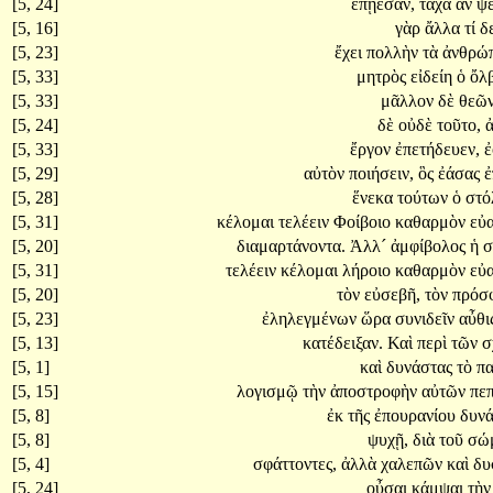
[5, 24]
ἐπῄεσαν,
τάχα
ἂν
ψ
[5, 16]
γὰρ
ἄλλα
τί
δ
[5, 23]
ἔχει
πολλὴν
τὰ
ἀνθρώ
[5, 33]
μητρὸς
εἰδείη
ὁ
ὄλ
[5, 33]
μᾶλλον
δὲ
θεῶν
[5, 24]
δὲ
οὐδὲ
τοῦτο,
[5, 33]
ἔργον
ἐπετήδευεν,
[5, 29]
αὐτὸν
ποιήσειν,
ὃς
ἐάσας
ἐ
[5, 28]
ἕνεκα
τούτων
ὁ
στό
[5, 31]
κέλομαι
τελέειν
Φοίβοιο
καθαρμὸν
εὐα
[5, 20]
διαμαρτάνοντα.
Ἀλλ´
ἀμφίβολος
ἡ
σ
[5, 31]
τελέειν
κέλομαι
λήροιο
καθαρμὸν
εὐα
[5, 20]
τὸν
εὐσεβῆ,
τὸν
πρόσ
[5, 23]
ἐληλεγμένων
ὥρα
συνιδεῖν
αὖθι
[5, 13]
κατέδειξαν.
Καὶ
περὶ
τῶν
σ
[5, 1]
καὶ
δυνάστας
τὸ
π
[5, 15]
λογισμῷ
τὴν
ἀποστροφὴν
αὐτῶν
πεπ
[5, 8]
ἐκ
τῆς
ἐπουρανίου
δυν
[5, 8]
ψυχῇ,
διὰ
τοῦ
σώ
[5, 4]
σφάττοντες,
ἀλλὰ
χαλεπῶν
καὶ
δυ
[5, 24]
οὖσαι
κάμψαι
τὴ