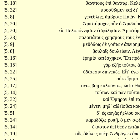
[5, 18]
θανάτους
ἐπὶ
θανάτῳ.
Κελ
[5, 32]
προσθῶμεν
καὶ
δι´
[5, 8]
γενέθλης,
ἄμβροτε
Παιάν.
[5, 20]
Ἀριστόμαχος
οὖν
ὁ
Ἀριδαίο
[5, 20]
εἰς
Πελοπόννησον
ἐσφάλησαν.
Ἀριστόμ
[5, 23]
παλαιτάτους
χρησμοὺς
τοὺς
ἐ
[5, 9]
μεθόδοις
δὲ
γοήτων
ἀπειρημ
[5, 8]
βουλαῖς
δουλεύειν.
Λέγ
[5, 16]
ἐρημία
κατέσχηκεν.
Ἔτι
πρ
[5, 15]
γὰρ
ἑξῆς
τούτοις
[5, 22]
ὑδάτεσιν
διηνεκές.
Εἶτ´
ἐγὼ
[5, 25]
οὐκ
εἴρητο
[5, 17]
τινος
βοῇ
καλοῦντος,
ὥστε
θα
[5, 14]
τούτων
καὶ
τῶν
τούτο
[5, 32]
καὶ
Ὅμηρον
ἐπὶ
το
[5, 24]
μένειν
μηδ´
αἰδεῖσθαι
κα
[5, 5]
δ´
ἐς
αὐγὰς
ἠελίου
ἀκ
[5, 24]
παραδόξῳ
ῥοπῇ,
ὁ
μὲν
σῳζ
[5, 14]
ἕκαστον
ἀεὶ
θεὸν
ἑπτάκ
[5, 19]
οὓς
ἀδίκως
ὑπὲρ
Ἀνδρόγεω
ἀπε