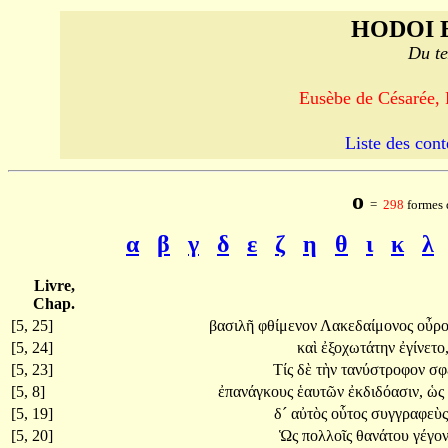
HODOI 
Du te
Eusèbe de Césarée, 
Liste des cont
ο
=
298
formes 
α
β
γ
δ
ε
ζ
η
θ
ι
κ
λ
Livre,
Chap.
[5, 25]
βασιλῆ
φθίμενον
Λακεδαίμονος
οὖρο
[5, 24]
καὶ
ἐξοχωτάτην
ἐγίνετο
[5, 23]
Τίς
δὲ
τὴν
τανύστροφον
σφ
[5, 8]
ἐπανάγκους
ἑαυτῶν
ἐκδιδόασιν,
ὡς
[5, 19]
δ´
αὐτὸς
οὗτος
συγγραφεὺ
[5, 20]
Ὡς
πολλοῖς
θανάτου
γέγο