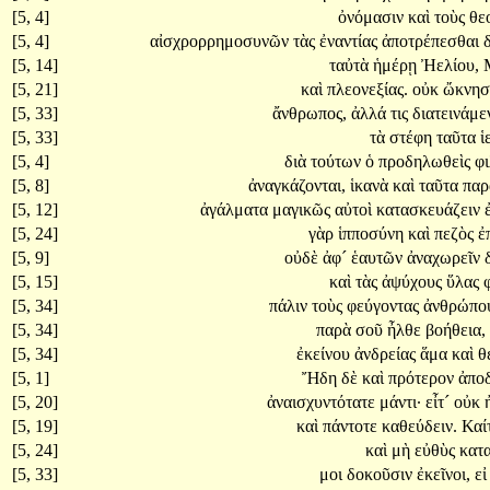
[5, 4]
ὀνόμασιν
καὶ
τοὺς
θε
[5, 4]
αἰσχρορρημοσυνῶν
τὰς
ἐναντίας
ἀποτρέπεσθαι
[5, 14]
ταὐτὰ
ἡμέρῃ
Ἠελίου,
[5, 21]
καὶ
πλεονεξίας.
οὐκ
ὤκνη
[5, 33]
ἄνθρωπος,
ἀλλά
τις
διατεινάμ
[5, 33]
τὰ
στέφη
ταῦτα
ἱ
[5, 4]
διὰ
τούτων
ὁ
προδηλωθεὶς
φ
[5, 8]
ἀναγκάζονται,
ἱκανὰ
καὶ
ταῦτα
παρ
[5, 12]
ἀγάλματα
μαγικῶς
αὐτοὶ
κατασκευάζειν
[5, 24]
γὰρ
ἱπποσύνη
καὶ
πεζὸς
ἐ
[5, 9]
οὐδὲ
ἀφ´
ἑαυτῶν
ἀναχωρεῖν
[5, 15]
καὶ
τὰς
ἀψύχους
ὕλας
[5, 34]
πάλιν
τοὺς
φεύγοντας
ἀνθρώπο
[5, 34]
παρὰ
σοῦ
ἦλθε
βοήθεια,
[5, 34]
ἐκείνου
ἀνδρείας
ἅμα
καὶ
θ
[5, 1]
Ἤδη
δὲ
καὶ
πρότερον
ἀποδ
[5, 20]
ἀναισχυντότατε
μάντι·
εἶτ´
οὐκ
[5, 19]
καὶ
πάντοτε
καθεύδειν.
Καί
[5, 24]
καὶ
μὴ
εὐθὺς
κατ
[5, 33]
μοι
δοκοῦσιν
ἐκεῖνοι,
ε