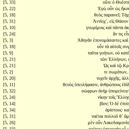
[5, 33]
οὔτε
ὁ
Θυέστ
[5, 22]
Ἐγὼ
οὖν
ὡς
ἤκο
[5, 18]
θεὸς
παραινεῖ;
Τά
[5, 31]
Ἀντίοχ´,
εἰς
Θάσο
[5, 10]
γνωρίμοις
καὶ
πάντα
ἀ
[5, 24]
ἄν
τις
εἶ
[5, 3]
Ἀθηνᾶν
ἐπονομάσαντες
κα
[5, 18]
οὖν
τὰ
αὐτοῖς
συ
[5, 9]
ταῦτα
γοήτων,
οὐ
κατ
[5, 21]
τῶν
Ἑλλήνων,
[5, 21]
Ὡς
καὶ
τῷ
Κρ
[5, 2]
τε
σωμάτων,
[5, 20]
τυχεῖν
ἀρχῆς,
ἀλ
[5, 11]
θεοὺς
ὑπειλήφασιν,
ἀνθρώπους
ἐδί
[5, 32]
σώφρων
ἀνὴρ
ὑπομείνειε
[5, 24]
νίκην
τοῖς
Ἕλλη
[5, 14]
βίον;
Ὁ
δὲ
ἐπιτ
[5, 34]
ἀρίστους·
κα
[5, 31]
ναέται
πολλοῦ
θ´
ἅ
[5, 26]
μὲν
οὖν
Λακεδαιμονί
[5, 33]
τούτοις
ὑπεροχὴν
εὖ