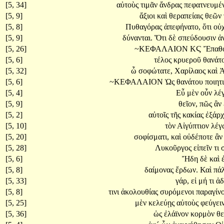
[5, 34]
αὐτοὺς
τιμᾶν
ἄνδρας
πεφατνευμέν
[5, 9]
ἄξιοι
καὶ
θεραπείαις
θεῶν
[5, 8]
Πυθαγόρας
ἀπεφήνατο,
ὅτι
οὐ
[5, 9]
δύνανται.
Ὅτι
δὲ
σπεύδουσιν
ἀ
[5, 26]
~ΚΕΦΑΛΑΙΟΝ
ΚϚ
Ἔπαθ
[5, 6]
τέλος
κρυεροῦ
θανάτο
[5, 32]
ὦ
σοφώτατε,
Χαρίλαος
καὶ
Ἀ
[5, 6]
~ΚΕΦΑΛΑΙΟΝ
Ὡς
θανάτου
ποιητ
[5, 4]
Εὖ
μὲν
οὖν
λέ
[5, 9]
θεῖον,
πῶς
ἂν
[5, 2]
αὐτοῖς
τῆς
κακίας
ἐξάρ
[5, 10]
τὸν
Αἰγύπτιον
λέγ
[5, 20]
σοφίσματι,
καὶ
οὐδέποτε
ἂ
[5, 28]
Λυκοῦργος
εἰπεῖν
τι
[5, 6]
Ἤδη
δὲ
καὶ
[5, 8]
δαίμονας
ἔρδων.
Καὶ
πάλ
[5, 33]
γάρ,
εἰ
μή
τι
ἀδ
[5, 8]
τινι
ἀκολουθίας
συρόμενοι
παραγίνο
[5, 25]
μὲν
κελεύῃς
αὐτοὺς
φεύγει
[5, 36]
ὡς
ἐλάϊνον
κορμὸν
θε