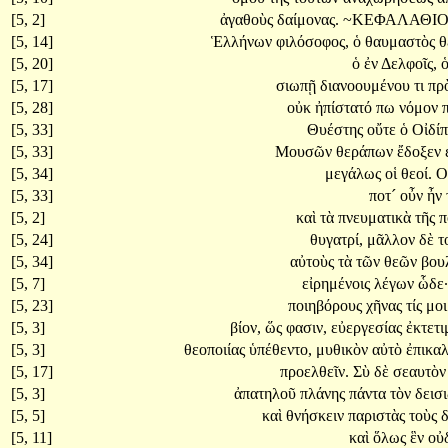
[5, 2]
ἀγαθοὺς
δαίμονας.
~ΚΕΦΑΛΑΘΙ
[5, 14]
Ἑλλήνων
φιλόσοφος,
ὁ
θαυμαστὸς
θ
[5, 20]
ὁ
ἐν
Δελφοῖς,
[5, 17]
σιωπῇ
διανοουμένου
τι
πρ
[5, 28]
οὐκ
ἠπίστατό
πω
νόμον
[5, 33]
Θυέστης
οὔτε
ὁ
Οἰδί
[5, 33]
Μουσῶν
θεράπων
ἔδοξεν
[5, 34]
μεγάλως
οἱ
θεοί.
Ο
[5, 33]
ποτ´
οὖν
ἦν
[5, 2]
καὶ
τὰ
πνευματικὰ
τῆς
π
[5, 24]
θυγατρί,
μᾶλλον
δὲ
τ
[5, 34]
αὐτοὺς
τὰ
τῶν
θεῶν
βου
[5, 7]
εἰρημένοις
λέγων
ὧδε·
[5, 23]
ποιηβόρους
χῆνας
τίς
μο
[5, 3]
βίον,
ὥς
φασιν,
εὐεργεσίας
ἐκτετι
[5, 3]
θεοποιίας
ὑπέθεντο,
μυθικὸν
αὐτὸ
ἐπικαλ
[5, 17]
προελθεῖν.
Σὺ
δὲ
σεαυτὸ
[5, 3]
ἀπατηλοῦ
πλάνης
πάντα
τὸν
δεισ
[5, 5]
καὶ
θνήσκειν
παριστὰς
τοὺς
δ
[5, 11]
καὶ
ὅλως
ἓν
οὐ