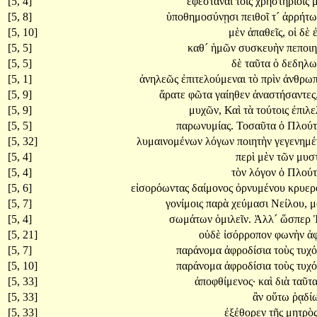
[5, 4]
ἐφεστάναι
τοῖς
χρηστηρίοις
[5, 8]
ὑποθημοσύνῃσι
πειθοῖ
τ´
ἀρρήτ
[5, 10]
μὲν
ἀπαθεῖς,
οἱ
δὲ
[5, 5]
καθ´
ἡμῶν
συσκευὴν
πεποι
[5, 5]
δὲ
ταῦτα
ὁ
δεδηλω
[5, 1]
ἀνηλεῶς
ἐπιτελούμεναι
τὸ
πρὶν
ἀνθρωπ
[5, 9]
ἄρατε
φῶτα
γαίηθεν
ἀναστήσαντες
[5, 9]
μυχῶν,
Καὶ
τὰ
τούτοις
ἐπιλε
[5, 5]
παρωνυμίας.
Τοσαῦτα
ὁ
Πλούτ
[5, 32]
λυμαινομένων
λόγων
ποιητὴν
γεγενημέ
[5, 4]
περὶ
μὲν
τῶν
μυσ
[5, 4]
τὸν
λόγον
ὁ
Πλούτ
[5, 6]
εἰσορόωντας
δαίμονος
ὀρνυμένου
κρυε
[5, 7]
γονίμοις
παρὰ
χεύμασι
Νείλου,
μ
[5, 4]
σωμάτων
ὁμιλεῖν.
Ἀλλ´
ὥσπερ
[5, 21]
οὐδὲ
ἰσόρροπον
φωνὴν
ἀφ
[5, 7]
παράνομα
ἀφροδίσια
τοὺς
τυχ
[5, 10]
παράνομα
ἀφροδίσια
τοὺς
τυχ
[5, 33]
ἀποφθίμενος·
καὶ
διὰ
ταῦτ
[5, 33]
ἂν
οὕτω
ῥᾳδί
[5, 33]
ἐξέθορεν
τῆς
μητρὸ