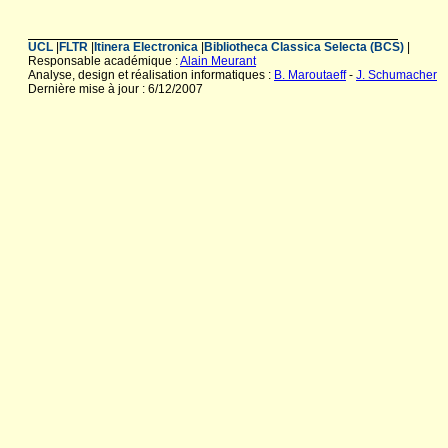
UCL
|
FLTR
|
Itinera Electronica
|
Bibliotheca Classica Selecta (BCS)
|
Responsable académique :
Alain Meurant
Analyse, design et réalisation informatiques :
B. Maroutaeff
-
J. Schumacher
Dernière mise à jour : 6/12/2007