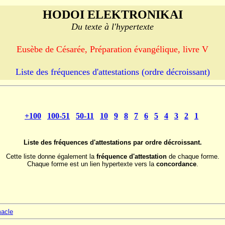
HODOI ELEKTRONIKAI
Du texte à l'hypertexte
Eusèbe de Césarée, Préparation évangélique, livre V
Liste des fréquences d'attestations (ordre décroissant)
+100
100-51
50-11
10
9
8
7
6
5
4
3
2
1
Liste des fréquences d'attestations par ordre décroissant.
Cette liste donne également la
fréquence d'attestation
de chaque forme.
Chaque forme est un lien hypertexte vers la
concordance
.
macle