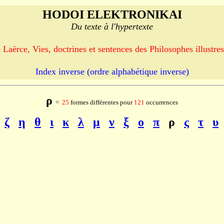
HODOI ELEKTRONIKAI
Du texte à l'hypertexte
Laërce, Vies, doctrines et sentences des Philosophes illustres,
Index inverse (ordre alphabétique inverse)
ρ
=
25
formes différentes pour
121
occurrences
ζ
η
θ
ι
κ
λ
μ
ν
ξ
ο
π
ρ
ς
τ
υ