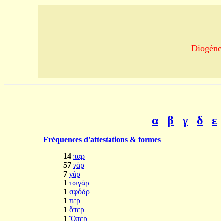
Diogène 
α
β
γ
δ
ε
Fréquences d'attestations & formes
14
παρ
57
γὰρ
7
γάρ
1
τοιγὰρ
1
σφόδρ
1
περ
1
ὅπερ
1
Ὅπερ