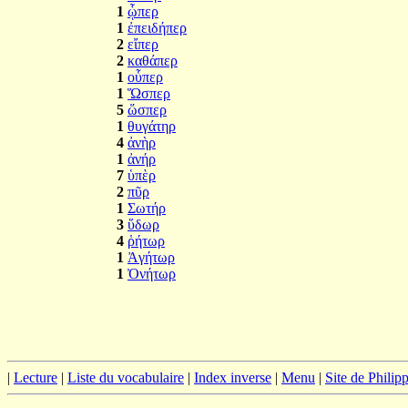
1
ᾧπερ
1
ἐπειδήπερ
2
εἴπερ
2
καθάπερ
1
οὗπερ
1
Ὥσπερ
5
ὥσπερ
1
θυγάτηρ
4
ἀνὴρ
1
ἀνήρ
7
ὑπὲρ
2
πῦρ
1
Σωτήρ
3
ὕδωρ
4
ῥήτωρ
1
Ἀγήτωρ
1
Ὀνήτωρ
|
Lecture
|
Liste du vocabulaire
|
Index inverse
|
Menu
|
Site de Phili