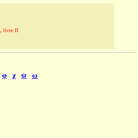
 livre II
φ
χ
ψ
ω