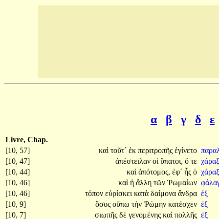
α
β
γ
δ
ε
Livre, Chap.
[10, 57]
καὶ
τοῦτ´
ἐκ
περιτροπῆς
ἐγίνετο
παρα
[10, 47]
ἀπέστειλαν
οἱ
ὕπατοι,
ὅ
τε
χάρα
[10, 44]
καὶ
ἀπότομος,
ἐφ´
ἧς
ὁ
χάραξ
[10, 46]
καὶ
ἡ
ἄλλη
τῶν
Ῥωμαίων
φάλα
[10, 46]
τόπον
εὑρίσκει
κατὰ
δαίμονα
ἄνδρα
ἐξ
[10, 9]
ὅσος
οὔπω
τὴν
Ῥώμην
κατέσχεν
ἐξ
[10, 7]
σιωπῆς
δὲ
γενομένης
καὶ
πολλῆς
ἐξ