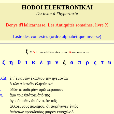
HODOI ELEKTRONIKAI
Du texte à l'hypertexte
Denys d'Halicarnasse, Les Antiquités romaines, livre X
Liste des contextes (ordre alphabétique inverse)
ξ
=
5
formes différentes pour
34
occurrences
ζ
η
θ
ι
κ
λ
μ
ν
ξ
ο
π
ρ
ς
τ
υ
λλὰξ
ἐπ´
ἐνιαυτὸν
ἑκάστου
τὴν
ἡγεμονίαν
ξ
ὁ
τῶν
Αἰκανῶν
ἐλήφθη
καὶ
,
ὁδόν
τε
οὐδεμίαν
ὁρῶ
φέρουσαν
γξ
ἅμα
τοῖς
ὑπάτοις
ἀπὸ
τῆς
ἀγροῦ
ποθεν
ἀπιόντα,
ὃν
τοῖς
ἀλλοεθνοῦς
πολέμου,
ὃν
παρήγαγεν
ἐντὸς
ἁπάντων
προσδοκίας
μικρὸν
ἐπισχὼν
ὁ