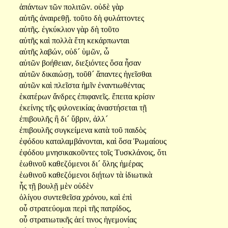
ἁπάντων
τῶν
πολιτῶν.
οὐδὲ
γὰρ
αὐτῆς
ἀναιρεθῇ.
τοῦτο
δὴ
φυλάττοντες
αὐτῆς.
ἐγκύκλιον
γὰρ
δὴ
τοῦτο
αὐτῆς
καὶ
πολλὰ
ἔτη
κεκάρπωνται
αὐτῆς
λαβών,
οὐδ´
ὑμῶν,
ὦ
αὐτῶν
βοήθειαν,
διεξιόντες
ὅσα
ἦσαν
αὐτῶν
δικαιώσῃ,
τοῦθ´
ἅπαντες
ἡγεῖσθαι
αὐτῶν
καὶ
πλεῖστα
ἡμῖν
ἐναντιωθέντας
ἑκατέρων
ἄνδρες
ἐπιφανεῖς.
ἔπειτα
κρίσιν
ἐκείνης
τῆς
φιλονεικίας
ἀναστήσεται
τῇ
ἐπιβουλῆς
ἢ
δι´
ὕβριν,
ἀλλ´
ἐπιβουλῆς
συγκείμενα
κατὰ
τοῦ
παιδὸς
ἐφόδου
καταλαμβάνονται,
καὶ
ὅσα
Ῥωμαίους
ἐφόδου
μνησικακοῦντες
τοῖς
Τυσκλάνοις,
ὅτι
ἑωθινοῦ
καθεζόμενοι
δι´
ὅλης
ἡμέρας
ἑωθινοῦ
καθεζόμενοι
διῄτων
τὰ
ἰδιωτικὰ
ἧς
τῇ
βουλῇ
μὲν
οὐδὲν
ὀλίγου
συντεθεῖσα
χρόνου,
καὶ
ἐπὶ
οὗ
στρατεύομαι
περὶ
τῆς
πατρίδος,
οὗ
στρατιωτικῆς
ἀεί
τινος
ἡγεμονίας