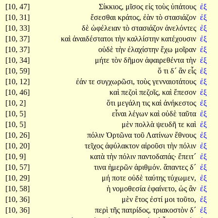
[10, 47]
Σίκκιος,
μῖσος
εἰς
τοὺς
ὑπάτους
ἐξ
[10, 31]
ἔσεσθαι
κράτος,
ἐὰν
τὸ
στασιάζον
ἐξ
[10, 33]
δὲ
ὠφέλειαν
τὸ
στασιάζον
ἀνελόντες
ἐξ
[10, 37]
καὶ
ἀναιδέστατοι
τὴν
καλλίστην
κατέχουσιν
ἐξ
[10, 37]
οὐδὲ
τὴν
ἐλαχίστην
ἔχω
μοῖραν
ἐξ
[10, 34]
μήτε
τὸν
δῆμον
ἀφαιρεθέντα
τὴν
ἐξ
[10, 59]
ὅ
τι
δ´
ἂν
εἷς
ἐξ
[10, 12]
ἐάν
τε
συγχωρῶσι,
τοὺς
γενναιοτάτους
ἐξ
[10, 46]
καὶ
πεζοὶ
πεζοῖς,
καὶ
ἔπεσον
ἐξ
[10, 2]
ὅτι
μεγάλη
τις
καὶ
ἀνήκεστος
ἐξ
[10, 5]
εἶναι
λέγων
καὶ
οὐδὲ
ταῦτα
ἐξ
[10, 5]
μὲν
πολλὰ
ψευδῆ
τε
καὶ
ἐξ
[10, 26]
πόλιν
Ὀρτῶνα
τοῦ
Λατίνων
ἔθνους
ἐξ
[10, 20]
τεῖχος
ἀφύλακτον
αἱροῦσι
τὴν
πόλιν
ἐξ
[10, 9]
κατὰ
τὴν
πόλιν
παντοδαπάς·
ἔπειτ´
ἐξ
[10, 57]
τινα
ἡμερῶν
ἀριθμόν.
ἅπαντες
δ´
ἐξ
[10, 29]
μή
ποτε
οὐδὲ
ταύτης
τύχωμεν,
ἐξ
[10, 58]
ἡ
νομοθεσία
ἐφαίνετο,
ὡς
ἂν
ἐξ
[10, 36]
μὲν
ἔτος
ἐστί
μοι
τοῦτο,
ἐξ
[10, 36]
περὶ
τῆς
πατρίδος,
τριακοστὸν
δ´
ἐξ