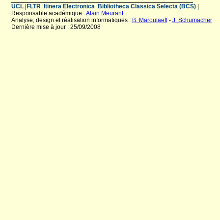
UCL
|
FLTR
|
Itinera Electronica
|
Bibliotheca Classica Selecta (BCS)
|
Responsable académique :
Alain Meurant
Analyse, design et réalisation informatiques :
B. Maroutaeff
-
J. Schumacher
Dernière mise à jour : 25/09/2008