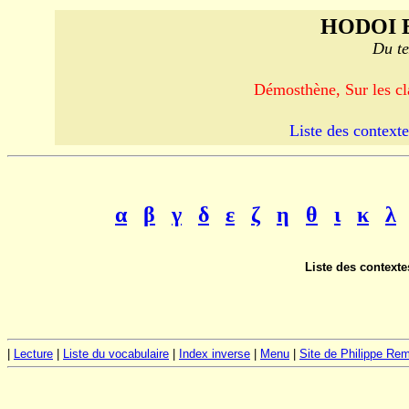
HODOI 
Du te
Démosthène, Sur les cl
Liste des contexte
α
β
γ
δ
ε
ζ
η
θ
ι
κ
λ
Liste des contexte
|
Lecture
|
Liste du vocabulaire
|
Index inverse
|
Menu
|
Site de Philippe Re