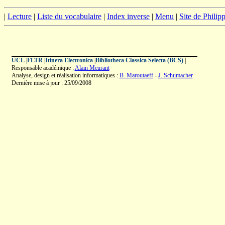
|
Lecture
|
Liste du vocabulaire
|
Index inverse
|
Menu
|
Site de Phili
UCL
|
FLTR
|
Itinera Electronica
|
Bibliotheca Classica Selecta (BCS)
|
Responsable académique :
Alain Meurant
Analyse, design et réalisation informatiques :
B. Maroutaeff
-
J. Schumacher
Dernière mise à jour : 25/09/2008