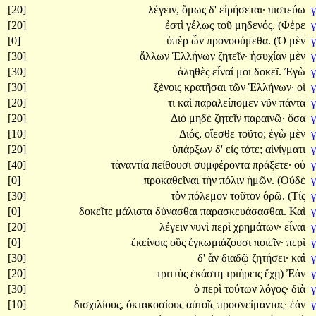
[20]
λέγειν,
ὅμως
δ'
εἰρήσεται·
πιστεύω
γ
[20]
ἐστὶ
γέλως
τοῦ
μηδενός.
(Φέρε
γ
[0]
ὑπὲρ
ὧν
προνοούμεθα.
(Ὁ
μὲν
[30]
ἄλλων
Ἑλλήνων
ζητεῖν·
ἡσυχίαν
μὲν
[30]
ἀληθὲς
εἶναί
μοι
δοκεῖ.
Ἐγὼ
[30]
ξένοις
κρατῆσαι
τῶν
Ἑλλήνων·
οἱ
[20]
τι
καὶ
παραλείπομεν
νῦν
πάντα
[20]
Διὸ
μηδὲ
ζητεῖν
παραινῶ·
ὅσα
[10]
Διός,
οἴεσθε
τοῦτο;
ἐγὼ
μὲν
[20]
ὑπάρξων
δ'
εἰς
τότε;
αἰνίγματι
[40]
τἀναντία
πείθουσι
συμφέροντα
πράξετε·
οὐ
[0]
προκαθεῖναι
τὴν
πόλιν
ἡμῶν.
(Οὐδὲ
[30]
τὸν
πόλεμον
τοῦτον
ὁρῶ.
(Τίς
[0]
δοκεῖτε
μάλιστα
δύνασθαι
παρασκευάσασθαι.
Καὶ
[20]
λέγειν
νυνὶ
περὶ
χρημάτων·
εἶναι
[0]
ἐκείνοις
οὓς
ἐγκωμιάζουσι
ποιεῖν·
περὶ
[30]
δ'
ἂν
διαδῷ
ζητήσει·
καὶ
[20]
τριττὺς
ἑκάστη
τριήρεις
ἔχῃ)
Ἐὰν
[30]
ὁ
περὶ
τούτων
λόγος·
διὰ
[10]
δισχιλίους,
ὀκτακοσίους
αὐτοῖς
προσνείμαντας·
ἐὰν