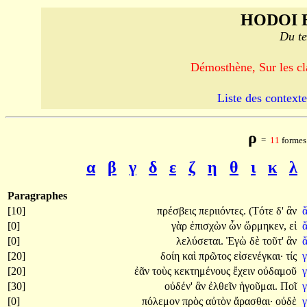
HODOI 
Du te
Démosthène, Sur les cl
Liste des contexte
ρ
=
11
formes 
α
β
γ
δ
ε
ζ
η
θ
ι
κ
λ
Paragraphes
[10]
πρέσβεις
περιιόντες.
(Τότε
δ'
ἂν
ἄ
[0]
γὰρ
ἐπισχὼν
ὧν
ὥρμηκεν,
εἰ
ἄ
[0]
λελύσεται.
Ἐγὼ
δὲ
τοῦτ'
ἂν
ἄ
[20]
δοίη
καὶ
πρῶτος
εἰσενέγκαι·
τίς
[20]
ἐᾶν
τοὺς
κεκτημένους
ἔχειν
οὐδαμοῦ
[30]
οὐδέν'
ἂν
ἐλθεῖν
ἡγοῦμαι.
Ποῖ
[0]
πόλεμον
πρὸς
αὐτὸν
ἄρασθαι·
οὐδὲ