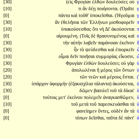
[30]
(εἰς
Φρυγίαν
ἐλθὼν
δουλεύσει;
οὐ
[10]
τι
ἂν
δέῃ
ποιήσοντα.
(Ὁρᾶτε
γ
[0]
πάντα
καὶ
τοῦθ'
ὑποκεῖσθαι.
(Ἡγοῦμαι
γ
[30]
ἂν
ἐθελῆσαι
τῶν
Ἑλλήνων
μισθοφορεῖν
π
[10]
ὑπακούσεσθαι;
ὅτι
νὴ
Δί'
ἀκούσονται
π
[0]
αἱρουμένη.
(Τοῖς
δὲ
θρασυνομένοις
καὶ
[30]
τὴν
αὐτὴν
λαβεῖν
παράνοιαν
ἐκεῖνον
[30]
ἦν
τὸ
ψεύδεσθαι
καὶ
ἐπιορκεῖν
[10]
οἶμαι
δεῖν
ποιῆσαι
συμμορίας
εἴκοσιν,
[30]
Φρυγίαν
ἐλθὼν
δουλεύσει;
οὐ
γὰρ
[20]
ἀπολωλέναι
ἢ
μέρος
τῶν
ὄντων
[20]
τῶν
νεῶν
καὶ
μέρους
ἔσται.
[30]
ὑπάρχον
ἀφορμὴν
(ἑξακισχίλια
τάλαντα)
ἀκούσεται,
[30]
δῶμεν
βασιλεῖ
τοῦ
τὰ
δίκαι'
[0]
τούτοις
μετ'
ἐκείνου
πολεμεῖν
ἀναγκασθῶμεν,
[10]
τοῦ
μετὰ
τοῦ
παρεσκευάσθαι
τὰ
ὑ
[0]
φανείημεν
ὄντες,
οὐδὲν
ἂν
τὰ
ὑ
[0]
τόπων
δεῖσθαι,
ταῦτα
δὲ
πάντ'