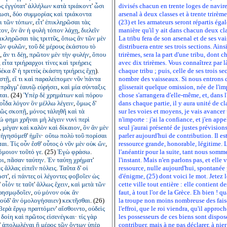
ς
ἐγγύτατ
'
ἀλλήλων
κατὰ
τριάκοντ
'
ὦσι
divisés chacun en trente loges de navire
ωσι
,
δύο
συμμορίας
καὶ
τριάκοντα
arsenal à deux classes et à trente trirèmes
ι
τῶν
τόπων
,
εἶτ
'
ἐπικληρῶσαι
τὰς
(23) et les armateurs seront répartis éga
τον
,
ὃν
ἂν
ἡ
φυλὴ
τόπον
λάχῃ
,
διελεῖν
manière qu'il y ait dans chacun deux clas
ικληρῶσαι
τὰς
τριττῦς
,
ὅπως
ἂν
τῶν
μὲν
La tribu fera de son arsenal et de ses vai
ῶν
φυλῶν
,
τοῦ
δὲ
μέρους
ἑκάστου
τὸ
distribuera entre ses trois sections. Ains
',
ἄν
τι
δέῃ
,
πρῶτον
μὲν
τὴν
φυλήν
,
ὅπου
trirèmes, sera la part d'une tribu, dont c
,
εἶτα
τριήραρχοι
τίνες
καὶ
τριήρεις
avec dix trirèmes. Vous connaîtrez par l
δέκα
δ
'
ἡ
τριττὺς
ἑκάστη
τριήρεις
ἔχῃ
).
chaque tribu ; puis, celle de ses trois sec
στῇ
,
εἴ
τι
καὶ
παραλείπομεν
νῦν
̔
πάντα
nombre des vaisseaux. Si nous entrons d
πρᾶγμ
'
ἑαυτῷ
εὑρήσει
,
καὶ
μία
σύνταξις
glisserait quelque omission, née de l'imp
ται
. (24)
Ὑπὲρ
δὲ
χρημάτων
καὶ
πόρου
chose s'arrangera d'elle-même, et, dans 
οἶδα
λόγον
ὃν
μέλλω
λέγειν
,
ὅμως
δ
'
dans chaque partie, il y aura unité de c
θῶς
σκοπῇ
,
μόνος
τἀληθῆ
καὶ
τὰ
sur les voies et moyens, je vais avancer
ώ
φημι
χρῆναι
μὴ
λέγειν
νυνὶ
περὶ
n'importe : j'ai la confiance, et j'en ap
,
μέγαν
καὶ
καλὸν
καὶ
δίκαιον
,
ὃν
ἂν
μὲν
seul j'aurai présenté de justes prévisions
ἡγησόμεθ
'
ἡμῖν
·
οὕτω
πολὺ
τοῦ
πορίσαι
parler aujourd'hui de contribution. Il es
ται
.
Τίς
οὖν
ἔσθ
'
οὗτος
ὁ
νῦν
μὲν
οὐκ
ὤν
,
ressource grande, honorable, légitime. L
ὅμοιον
τοῦτό
γε
. (25)
Ἐγὼ
φράσω
.
l'anéantir pour la suite, tant nous somm
οι
,
πᾶσαν
ταύτην
.
Ἐν
ταύτῃ
χρήματ
'
l'instant. Mais n'en parlons pas, et elle
ὰς
ἄλλας
εἰπεῖν
πόλεις
.
Ταῦτα
δ
'
οἱ
ressource, nulle aujourd'hui, spontanée 
ὥστ
',
εἰ
πάντες
οἱ
λέγοντες
φοβοῖεν
ὡς
d'énigme, (25) dont voici le mot. Jetez
'
οἷόν
τε
ταῦτ
'
ἄλλως
ἔχειν
,
καὶ
μετὰ
τῶν
cette ville tout entière : elle contient 
ρησμῳδοῖεν
,
οὐ
μόνον
οὐκ
ἂν
faut, à tout l'or de la Grèce. Eh bien ! q
οὐδ
'
ἂν
ὁμολογήσαιεν
)
κεκτῆσθαι
. (26)
la troupe non moins nombreuse des faise
βερὰ
ἔργῳ
πραττόμεν
'
αἴσθοιντο
,
οὐδεὶς
l'effroi, que le roi viendra, qu'il approc
δοίη
καὶ
πρῶτος
εἰσενέγκαι
·
τίς
γὰρ
les possesseurs de ces biens sont dispo
'
ἀπολωλέναι
ἢ
μέρος
τῶν
ὄντων
ὑπὲρ
contribuer, mais à ne pas déclarer, à nie