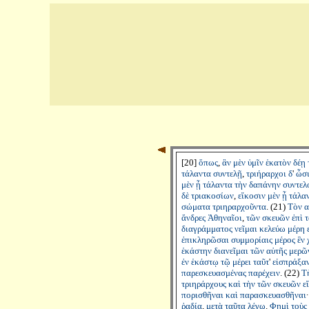
[20]
ὅπως
,
ἂν
μὲν
ὑμῖν
ἑκατὸν
δέῃ
τάλαντα
συντελῇ
,
τριήραρχοι
δ
'
ὦσ
μὲν
ᾖ
τάλαντα
τὴν
δαπάνην
συντελ
δὲ
τριακοσίων
,
εἴκοσιν
μὲν
ᾖ
τάλα
σώματα
τριηραρχοῦντα
. (21)
Τὸν
α
ἄνδρες
Ἀθηναῖοι
,
τῶν
σκευῶν
ἐπὶ
τ
διαγράμματος
νεῖμαι
κελεύω
μέρη
ἐπικληρῶσαι
συμμορίαις
μέρος
ἓν
ἑκάστην
διανεῖμαι
τῶν
αὑτῆς
μερῶ
ἐν
ἑκάστῳ
τῷ
μέρει
ταῦτ
'
εἰσπράξα
παρεσκευασμένας
παρέχειν
. (22)
Τ
τριηράρχους
καὶ
τὴν
τῶν
σκευῶν
ε
πορισθῆναι
καὶ
παρασκευασθῆναι
ῥᾳδία
,
μετὰ
ταῦτα
λέγω
.
Φημὶ
τοὺς