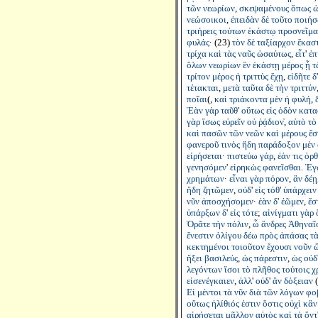
τῶν
νεωρίων
,
σκεψαμένους
ὅπως
ὡ
νεώσοικοι
,
ἐπειδὰν
δὲ
τοῦτο
ποιήσ
τριήρεις
τούτων
ἑκάστῳ
προσνεῖμα
φυλάς
· (23)
τὸν
δὲ
ταξίαρχον
ἕκασ
τρίχα
καὶ
τὰς
ναῦς
ὡσαύτως
,
εἶτ
'
ἐπ
ὅλων
νεωρίων
ἓν
ἑκάστῃ
μέρος
ᾖ
τ
τρίτον
μέρος
ἡ
τριττὺς
ἔχῃ
,
εἰδῆτε
δ
τέτακται
,
μετὰ
ταῦτα
δὲ
τὴν
τριττύν
ποῖαι
(,
καὶ
τριάκοντα
μὲν
ἡ
φυλή
,
Ἐὰν
γὰρ
ταῦθ
'
οὕτως
εἰς
ὁδὸν
κατα
γὰρ
ἴσως
εὑρεῖν
οὐ
ῥᾴδιον
̓,
αὐτὸ
τὸ
καὶ
πασῶν
τῶν
νεῶν
καὶ
μέρους
ἔσ
φανεροῦ
τινὸς
ἤδη
παράδοξον
μὲν
εἰρήσεται
·
πιστεύω
γάρ
,
ἐάν
τις
ὀρ
γενησόμεν
'
εἰρηκὼς
φανεῖσθαι
.
Ἐγ
χρημάτων
·
εἶναι
γὰρ
πόρον
,
ἂν
δέῃ
ἤδη
ζητῶμεν
,
οὐδ
'
εἰς
τόθ
'
ὑπάρχειν
νῦν
ἀποσχήσομεν
·
ἐὰν
δ
'
ἐῶμεν
,
ἔσ
ὑπάρξων
δ
'
εἰς
τότε
;
αἰνίγματι
γὰρ
Ὁρᾶτε
τὴν
πόλιν
,
ὦ
ἄνδρες
Ἀθηναῖ
ἔνεστιν
ὀλίγου
δέω
πρὸς
ἁπάσας
τ
κεκτημένοι
τοιοῦτον
ἔχουσι
νοῦν
ἥξει
βασιλεύς
,
ὡς
πάρεστιν
,
ὡς
οὐδ
λεγόντων
ἴσοι
τὸ
πλῆθος
τούτοις
χ
εἰσενέγκαιεν
,
ἀλλ
'
οὐδ
'
ἂν
δόξειαν
(
Εἰ
μέντοι
τὰ
νῦν
διὰ
τῶν
λόγων
φο
οὕτως
ἠλίθιός
ἐστιν
ὅστις
οὐχὶ
κἂν
αἱρήσεται
μᾶλλον
αὐτὸς
καὶ
τὰ
ὄντ