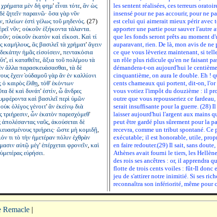
;
χρήματα
μὲν
δή
φημ
'
εἶναι
τότε
,
ἂν
ὡς
les sentent réalisées, ces terreurs oratoi
δὲ
ζητεῖν
παραινῶ
·
ὅσα
γὰρ
νῦν
insensé pour ne pas accourir, pour ne pas
ν
,
πλείων
ἐστὶ
γέλως
τοῦ
μηδενός
. (27)
est celui qui aimerait mieux périr avec t
ἐρεῖ
νῦν
;
οὐκοῦν
ἑξήκοντα
τάλαντα
.
apporter une partie pour sauver l'autre 
οῦν
;
οὐκοῦν
ἑκατὸν
καὶ
εἴκοσι
.
Καὶ
τί
que les fonds seront prêts au moment d'
ς
καμήλους
,
ἃς
βασιλεῖ
τὰ
χρήματ
'
ἄγειν
auparavant, rien. De là, mon avis de ne
δεκάτην
ἡμᾶς
εἰσοίσειν
,
πεντακόσια
ce que vous lèveriez maintenant, si tell
ὔτ
',
εἰ
καταθεῖτε
,
ἄξια
τοῦ
πολέμου
τὰ
un rôle plus ridicule qu'en ne faisant pa
ὲν
ἄλλα
παρασκευάσασθαι
,
τὰ
δὲ
démandera-t-on aujourd'hui le centième, 
νους
ἔχειν
̔
οὐδαμοῦ
γὰρ
ἂν
ἐν
καλλίονι
cinquantième, on aura le double. Eh ! q
ς
ὁ
καιρὸς
ἔλθῃ
,
τόθ
'
ἑκόντων
cents chameaux qui portent, dit-on, l'o
ῦτα
δὲ
καὶ
δυνάτ
'
ἐστίν
,
ὦ
ἄνδρες
vous votiez l'impôt du douzième : il pro
υμφέροντα
καὶ
βασιλεῖ
περὶ
ὑμῶν
outre que vous repousseriez ce fardeau,
οὐκ
ὀλίγος
γένοιτ
'
ἂν
ἐκείνῳ
διὰ
serait insuffisante pour la guerre. (28) Il
ς
τριήρεσιν
,
ὧν
ἑκατὸν
παρεσχόμεθ
'
laisser aujourd'hui l'argent aux mains qu
ς
ἀπολέσαντας
ναῦς
,
ἀκούσεται
δὲ
peut être gardé plus sûrement pour la patri
κευασμένους
τριήρεις
·
ὥστε
μὴ
κομιδῇ
,
recevra, comme un tribut spontané. Ce pr
ιόν
τι
τὸ
τὴν
ἡμετέραν
πόλιν
ἐχθρὰν
exécutable; il est honorable, utile, pro
μασιν
αὐτῷ
μέγ
'
ἐπέρχεται
φρονεῖν
,
καὶ
en faire redouter.(29) Il sait, sans doute
ὑμετέρας
εὑρήσει
.
Athènes avait fourni le tiers, les Hellèn
des rois ses ancêtres : or, il apprendra 
flotte de trois cents voiles : fût-Il donc
jeu de s'attirer notre inimitié. Si ses rich
reconnaîtra son infériorité, même pour c
pe Remacle
|