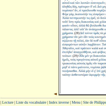
αὑτοῦ
καὶ
τῶν
λοιπῶν
εἰσενεγκεῖν
ἀληθῶς
δέῃ
,
πρότερον
δ
'
οὔ
.
Διὸ
μη
πορίσαιτ
'
ἄν
,
εἰ
προέλοισθε
πορίζει
Φέρε
γάρ
,
ἑκατοστήν
τις
εἰσφέρειν
Ἀλλὰ
πεντηκοστήν
τις
ἐρεῖ
,
τὸ
διπλ
τοῦτ
'
ἔστι
πρὸς
διακοσίας
καὶ
χιλία
φασὶν
οὗτοι
;
ἀλλὰ
θῶ
βούλεσθε
δω
τάλαντα
;
ἀλλ
'
οὔτ
'
ἂν
ἀνάσχοισθε
ο
χρήματα
. (28)
Δεῖ
τοίνυν
ὑμᾶς
τὰ
μ
χρήματα
νῦν
μὲν
ἐᾶν
τοὺς
κεκτημέ
σῴζοιτο
τῇ
πόλεἰ
,
ἐὰν
δέ
ποθ
'
οὗτο
εἰσφερόντων
αὐτῶν
λαμβάνειν
.
Τα
Ἀθηναῖοι
,
καὶ
πράττειν
καλὰ
καὶ
σ
ἐπιτήδει
'
ἀπαγγελθῆναι
,
καὶ
φόβος
τούτων
. (29)
Οἶδε
μέν
γε
διακοσίαι
ἡμεῖς
,
τοὺς
προγόνους
αὐτοῦ
χιλία
τριακοσίας
αὐτοὺς
ὑμᾶς
νῦν
παρεσ
μηδ
'
εἰ
πάνυ
μαίνοιτο
,
νομίσαι
ῥᾴδ
ποιήσασθαι
.
Ἀλλὰ
μὴν
εἴ
γ
'
ἐπὶ
χρή
ταύτην
ἀσθενεστέραν
ἀφορμὴν
τῆς
|
Lecture
|
Liste du vocabulaire
|
Index inverse
|
Menu
|
Site de Philip