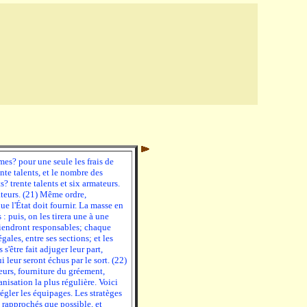
èmes? pour une seule les frais de
nte talents, et le nombre des
s? trente talents et six armateurs.
ateurs. (21) Même ordre,
ue l'État doit fournir. La masse en
 : puis, on les tirera une à une
eviendront responsables; chaque
gales, entre ses sections; et les
'être fait adjuger leur part,
 leur seront échus par le sort. (22)
urs, fourniture du gréement,
anisation la plus régulière. Voici
égler les équipages. Les stratèges
 rapprochés que possible, et