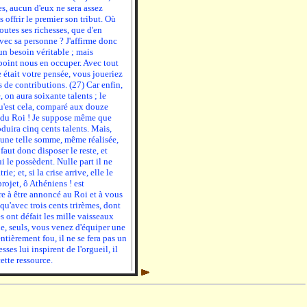
res, aucun d'eux ne sera assez
 offrir le premier son tribut. Où
outes ses richesses, que d'en
avec sa personne ? J'affirme donc
un besoin véritable ; mais
 point nous en occuper. Avec tout
e était votre pensée, vous joueriez
s de contributions. (27) Car enfin,
on aura soixante talents ; le
u'est cela, comparé aux douze
r du Roi ! Je suppose même que
duira cinq cents talents. Mais,
 une telle somme, même réalisée,
 faut donc disposer le reste, et
i le possèdent. Nulle part il ne
e; et, si la crise arrive, elle le
ojet, ô Athéniens ! est
pre à être annoncé au Roi et à vous
, qu'avec trois cents trirèmes, dont
es ont défait les mille vaisseaux
que, seuls, vous venez d'équiper une
 entièrement fou, il ne se fera pas un
esses lui inspirent de l'orgueil, il
ette ressource.