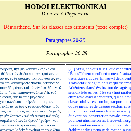
HODOI ELEKTRONIKAI
Du texte à l'hypertexte
Démosthène, Sur les classes des armateurs (texte complet)
Paragraphes 20-29
Paragraphes 20-29
τριήρων
,
τὴν
μὲν
δαπάνην
ἑξήκοντα
[20] Ainsi, ne vous faut-il que cent trir
ι
δώδεκα
,
ἂν
δὲ
διακοσίων
,
τριάκοντα
l'État s'élèveront collectivement à soixa
οῦντα
,
ἓξ
δὲ
σώματα
τριηραρχοῦντα
,
ἐὰν
triérarques à douze. En faut-il deux cent
ντα
τὴν
δαπάνην
διαλύοντα
,
τέτταρα
δὲ
Trois cents? vingt talents et quatre arm
ὐτὸν
δὲ
τρόπον
καὶ
τὰ
νῦν
ὀφειλόμεν
',
ὦ
Athéniens, dans l'évaluation des agrès q
ὰς
τριήρεις
τιμήσαντας
ἅπαντ
'
ἐκ
τοῦ
sera divisée sur les rôles en vingt parties
εἴκοσιν
,
ἔπειτα
ταῖς
μεγάλαις
entre les classes d'armateurs, qui en d
χρήστων
ἑκάστῃ
,
τὴν
δὲ
συμμορίαν
classe subdivisera son lot, par portions é
ν
ἑκάστῳ
τὸ
ἴσον
,
τοὺς
δὲ
δώδεκα
τοὺς
douze membres de chaque section, après s
ντας
τὰς
τριήρεις
,
ἃς
ἂν
ἕκαστοι
λάχωσι
,
présenteront tout armés les vaisseaux qui
ὴν
μὲν
δαπάνην
καὶ
τὰ
σκάφη
καὶ
τοὺς
Subvention, construction navale, armate
ἴσπραξιν
οὕτως
ἂν
ἄρισθ
'
ἡγοῦμαι
καὶ
pourront ainsi, selon moi, recevoir l'org
·
πλήρωσιν
δ
',
ἣ
καὶ
σαφὴς
ἔσται
καὶ
maintenant un moyen clair et facile de r
στρατηγοὺς
δεῖν
διανεῖμαι
τόπους
δέκα
établiront dix arsenaux de marine, aussi