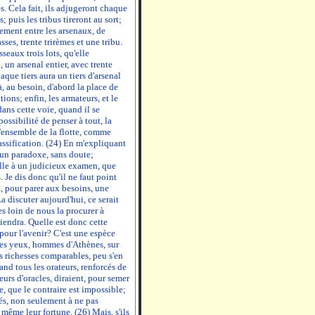
s. Cela fait, ils adjugeront chaque
; puis les tribus tireront au sort;
lement entre les arsenaux, de
ses, trente trirèmes et une tribu.
sseaux trois lots, qu'elle
i, un arsenal entier, avec trente
haque tiers aura un tiers d'arsenal
à, au besoin, d'abord la place de
tions; enfin, les armateurs, et le
ans cette voie, quand il se
ossibilité de penser à tout, la
l'ensemble de la flotte, comme
lassification. (24) En m'expliquant
 un paradoxe, sans doute;
pelle à un judicieux examen, que
. Je dis donc qu'il ne faut point
t, pour parer aux besoins, une
a discuter aujourd'hui, ce serait
es loin de nous la procurer à
 viendra. Quelle est donc cette
pour l'avenir? C'est une espèce
 les yeux, hommes d'Athènes, sur
des richesses comparables, peu s'en
uand tous les orateurs, renforcés de
urs d'oracles, diraient, pour semer
he, que le contraire est impossible;
sés, non seulement à ne pas
r même leur fortune. (26) Mais, s'ils