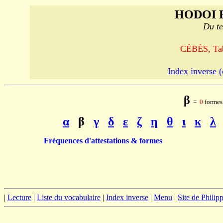
HODOI 
Du te
CÉBÈS, Tab
Index inverse (
β
=
0
formes 
α
β
γ
δ
ε
ζ
η
θ
ι
κ
λ
Fréquences d'attestations & formes
|
Lecture
|
Liste du vocabulaire
|
Index inverse
|
Menu
|
Site de Phili