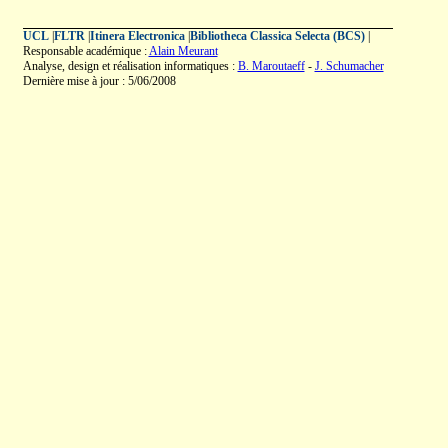
UCL
|
FLTR
|
Itinera Electronica
|
Bibliotheca Classica Selecta (BCS)
|
Responsable académique :
Alain Meurant
Analyse, design et réalisation informatiques :
B. Maroutaeff
-
J. Schumacher
Dernière mise à jour : 5/06/2008