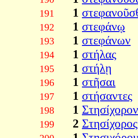
1
στεφανοῦσ
191
1
στεφάνῳ
192
1
στεφάνων
193
1
στήλας
194
1
στήλῃ
195
1
στῆσαι
196
1
στήσαντες
197
1
Στησίχορο
198
2
Στησίχορος
199
1
Στησιχόρο