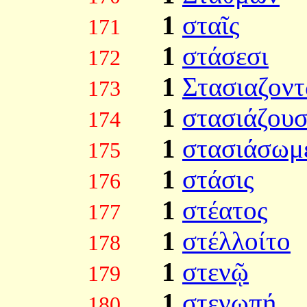
1
σταῖς
171
1
στάσεσι
172
1
Στασιαζον
173
1
στασιάζουσ
174
1
στασιάσωμ
175
1
στάσις
176
1
στέατος
177
1
στέλλοίτο
178
1
στενῷ
179
1
στενωπή
180