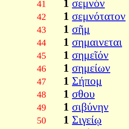
1
σεμνόν
41
1
σεμνότατον
42
1
σῆμ
43
1
σημαινεται
44
1
σημεῖόν
45
1
σημείων
46
1
Σήπομ
47
1
σθου
48
1
σιβύνην
49
1
Σιγείῳ
50