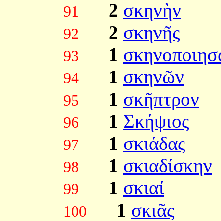
2
σκηνὴν
91
2
σκηνῆς
92
1
σκηνοποιησ
93
1
σκηνῶν
94
1
σκῆπτρον
95
1
Σκήψιος
96
1
σκιάδας
97
1
σκιαδίσκην
98
1
σκιαί
99
1
σκιᾶς
100