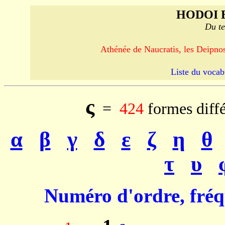
HODOI 
Du te
Athénée de Naucratis, les Deipnos
Liste du vocab
ς
=
424
formes diff
α
β
γ
δ
ε
ζ
η
θ
τ
υ
Numéro d'ordre, fréq