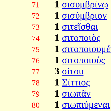
1
σισυμβρίνῳ
71
1
σισύμβριον
72
1
σιτεῖσθαι
73
1
σιτοποιὸς
74
1
σιτοποιουμ
75
1
σιτοποιοὺς
76
3
σίτου
77
1
Σίττιος
78
1
σιωπᾶν
79
1
σιωπιύμεναι
80