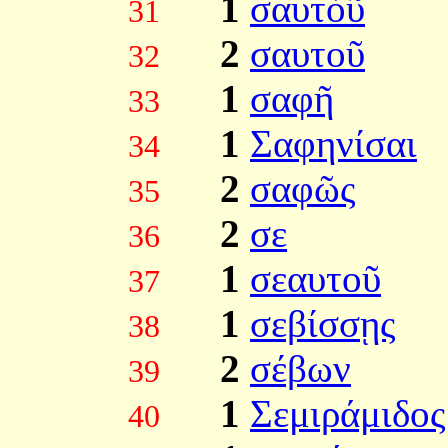
1
σαυτὸῦ
31
2
σαυτοῦ
32
1
σαφῆ
33
1
Σαφηνίσαι
34
2
σαφῶς
35
2
σε
36
1
σεαυτοῦ
37
1
σεβίσσῃς
38
2
σέβων
39
1
Σεμιράμιδος
40