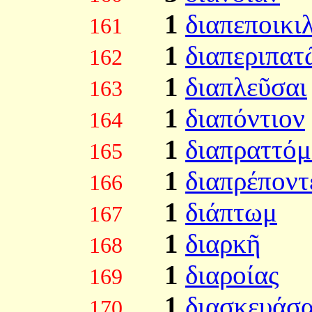
1
διαπεποικι
161
1
διαπεριπατ
162
1
διαπλεῦσαι
163
1
διαπόντιον
164
1
διαπραττόμ
165
1
διαπρέποντ
166
1
διάπτωμ
167
1
διαρκῆ
168
1
διαροίας
169
1
διασκευάσ
170