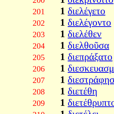
200
1
διελέγετο
201
1
διελέγοντο
202
1
διελέθεν
203
1
διελθοῦσα
204
1
διεπράξατο
205
1
διεσκευασ
206
1
διεστράφη
207
1
διετέθη
208
1
διετέθρυπτ
209
1
διετέλει