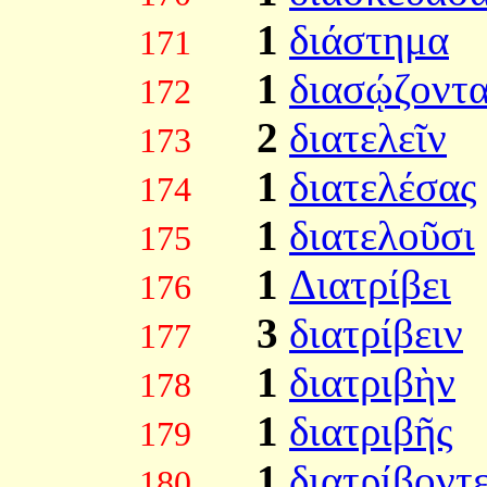
1
διάστημα
171
1
διασῴζοντα
172
2
διατελεῖν
173
1
διατελέσας
174
1
διατελοῦσι
175
1
Διατρίβει
176
3
διατρίβειν
177
1
διατριβὴν
178
1
διατριβῆς
179
1
διατρίβοντ
180