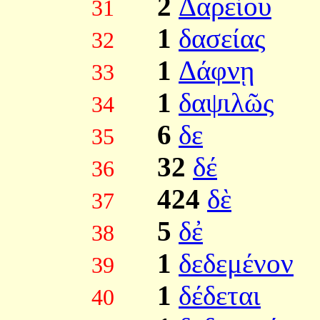
2
Δαρείου
31
1
δασείας
32
1
Δάφνῃ
33
1
δαψιλῶς
34
6
δε
35
32
δέ
36
424
δὲ
37
5
δἐ
38
1
δεδεμένον
39
1
δέδεται
40