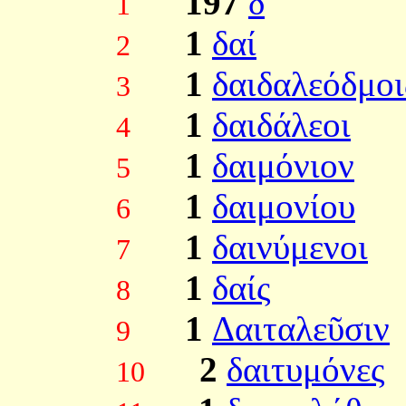
197
δ
1
1
δαί
2
1
δαιδαλεόδμοι
3
1
δαιδάλεοι
4
1
δαιμόνιον
5
1
δαιμονίου
6
1
δαινύμενοι
7
1
δαίς
8
1
Δαιταλεῦσιν
9
2
δαιτυμόνες
10