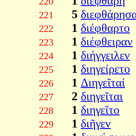
1
διεφθάρη
220
5
διεφθάρησ
221
1
διέφθαρτο
222
1
διέφθειραν
223
1
διήγγειλεν
224
1
διηγείρετο
225
1
Διηγεῖταί
226
2
διηγεῖται
227
1
διηγεῖτο
228
1
διῆγεν
229