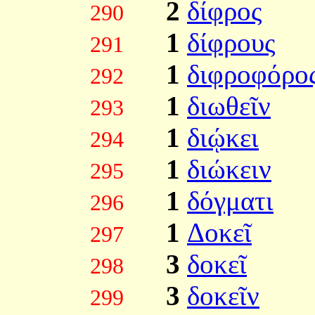
2
δίφρος
290
1
δίφρους
291
1
διφροφόρο
292
1
διωθεῖν
293
1
διῴκει
294
1
διώκειν
295
1
δόγματι
296
1
Δοκεῖ
297
3
δοκεῖ
298
3
δοκεῖν
299