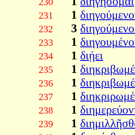
1
διηγήσομαι
230
1
διηγούμενο
231
3
διηγούμενο
232
1
διηγουμένο
233
1
διῄει
234
1
διηκριβωμέ
235
1
διηκριβωμ
236
1
διηκριρωμ
237
1
διημερεύον
238
1
διημιλλῆσθ
239