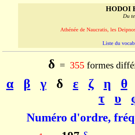
HODOI 
Du te
Athénée de Naucratis, les Deipnos
Liste du vocab
δ
=
355
formes diffé
α
β
γ
δ
ε
ζ
η
θ
τ
υ
Numéro d'ordre, fréq