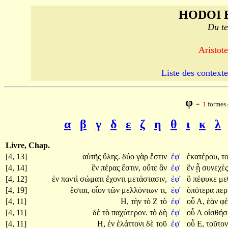
HODOI 
Du te
Aristote
Liste des contexte
φ
=
1
formes 
α
β
γ
δ
ε
ζ
η
θ
ι
κ
λ
Livre, Chap.
[4, 13]
αὐτῆς
ὕλης.
δύο
γὰρ
ἔστιν
ἐφ'
ἑκατέρου,
τ
[4, 14]
ἓν
πέρας
ἔστιν,
οὔτε
ἂν
ἐφ'
ἓν
ᾖ
συνεχὲ
[4, 12]
ἐν
παντὶ
σώματι
ἔχοντι
μετάστασιν,
ἐφ'
ὃ
πέφυκε
με
[4, 19]
ἔσται,
οἷον
τῶν
μελλόντων
τι,
ἐφ'
ὁπότερα
περ
[4, 11]
Η,
τὴν
τὸ
Ζ
τὸ
ἐφ'
οὗ
Α,
ἐὰν
φέ
[4, 11]
δὲ
τὸ
παχύτερον.
τὸ
δὴ
ἐφ'
οὗ
Α
οἰσθήσ
[4, 11]
Η,
ἐν
ἐλάττονι
δὲ
τοῦ
ἐφ'
οὗ
Ε,
τοῦτο