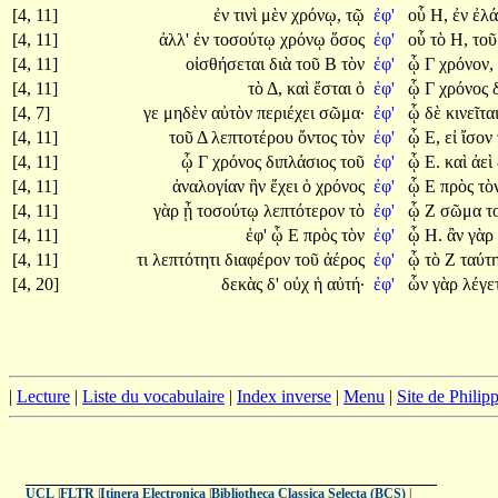
[4, 11]
ἐν
τινὶ
μὲν
χρόνῳ,
τῷ
ἐφ'
οὗ
Η,
ἐν
ἐλά
[4, 11]
ἀλλ'
ἐν
τοσούτῳ
χρόνῳ
ὅσος
ἐφ'
οὗ
τὸ
Η,
το
[4, 11]
οἰσθήσεται
διὰ
τοῦ
Β
τὸν
ἐφ'
ᾧ
Γ
χρόνον,
[4, 11]
τὸ
Δ,
καὶ
ἔσται
ὁ
ἐφ'
ᾧ
Γ
χρόνος
[4, 7]
γε
μηδὲν
αὐτὸν
περιέχει
σῶμα·
ἐφ'
ᾧ
δὲ
κινεῖται
[4, 11]
τοῦ
Δ
λεπτοτέρου
ὄντος
τὸν
ἐφ'
ᾧ
Ε,
εἰ
ἴσον
[4, 11]
ᾧ
Γ
χρόνος
διπλάσιος
τοῦ
ἐφ'
ᾧ
Ε.
καὶ
ἀεὶ
[4, 11]
ἀναλογίαν
ἣν
ἔχει
ὁ
χρόνος
ἐφ'
ᾧ
Ε
πρὸς
τὸ
[4, 11]
γὰρ
ᾖ
τοσούτῳ
λεπτότερον
τὸ
ἐφ'
ᾧ
Ζ
σῶμα
τ
[4, 11]
ἐφ'
ᾧ
Ε
πρὸς
τὸν
ἐφ'
ᾧ
Η.
ἂν
γὰρ
[4, 11]
τι
λεπτότητι
διαφέρον
τοῦ
ἀέρος
ἐφ'
ᾧ
τὸ
Ζ
ταύτ
[4, 20]
δεκὰς
δ'
οὐχ
ἡ
αὐτή·
ἐφ'
ὧν
γὰρ
λέγετ
|
Lecture
|
Liste du vocabulaire
|
Index inverse
|
Menu
|
Site de Phili
UCL
|
FLTR
|
Itinera Electronica
|
Bibliotheca Classica Selecta (BCS)
|