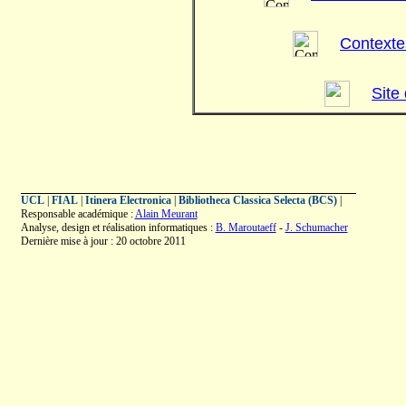
Contexte
Site
UCL
|
FIAL
|
Itinera Electronica
|
Bibliotheca Classica Selecta (BCS)
|
Responsable académique :
Alain Meurant
Analyse, design et réalisation informatiques :
B. Maroutaeff
-
J. Schumacher
Dernière mise à jour : 20 octobre 2011