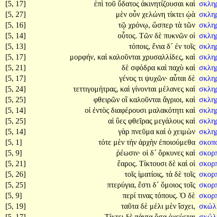
[5, 17]
ἐπὶ
τοῦ
ὕδατος
ἀκινητίζουσαι
καὶ
σκληρ
[5, 27]
μὲν
οὖν
χελώνη
τίκτει
ᾠὰ
σκλη
[5, 16]
τῷ
χρόνῳ,
ὥσπερ
τὰ
τῶν
σκλη
[5, 14]
οὗτος.
Τῶν
δὲ
πυκνῶν
οἱ
σκλη
[5, 13]
τόποις,
ἔνια
δ´
ἐν
τοῖς
σκλη
[5, 17]
μορφήν,
καὶ
καλοῦνται
χρυσαλλίδες,
καὶ
σκλη
[5, 21]
δὲ
σφόδρα
καὶ
παχὺ
καὶ
σκλη
[5, 17]
γένος
τι
ψυχῶν·
αὗται
δὲ
σκλη
[5, 24]
τεττιγομήτρας,
καὶ
γίνονται
μέλανες
καὶ
σκλη
[5, 25]
φθειρῶν
οἳ
καλοῦνται
ἄγριοι,
καὶ
σκλη
[5, 14]
οἱ
ἐντὸς
διαφέρουσι
μαλακότητι
καὶ
σκληρ
[5, 25]
αἱ
ὕες
φθεῖρας
μεγάλους
καὶ
σκλη
[5, 14]
γὰρ
πνεῦμα
καὶ
ὁ
χειμὼν
σκληρ
[5, 1]
τότε
μὲν
τὴν
ἀρχὴν
ἐποιούμεθα
σκοπ
[5, 9]
ῥέωσιν·
οἱ
δ´
ὄρκυνες
καὶ
σκορ
[5, 21]
ἔαρος.
Τίκτουσι
δὲ
καὶ
οἱ
σκορ
[5, 26]
τοῖς
ἱματίοις,
τὰ
δὲ
τοῖς
σκορ
[5, 25]
πτερύγια,
ἔστι
δ´
ὅμοιος
τοῖς
σκορπ
[5, 9]
περί
τινας
τόπους.
Ὁ
δὲ
σκορ
[5, 19]
ταῦτα
δὲ
μέλι
μὲν
ἴσχει,
σκώλ
[5, 17]
Τίκτει
δὲ
πάντα
ὅσα
ὀχεύεται
σκώλ