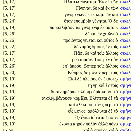
[5, 17]
Πλάτεω
θυγάτηρ.
Ἐκ
δὲ
τῶν
σκωλ
[5, 17]
Γίνονται
δὲ
καὶ
ἐκ
τῶν
σκωλ
[5, 17]
γινομένων
ἔκ
τε
καμπῶν
καὶ
σκωλ
[5, 24]
ὅταν
ἐπομβρία
γένηται.
Ὁ
δὲ
σκώλ
[5, 19]
παραπλήσιον
τῷ
γινομένῳ
ἐξ
αὐτοῦ.
Σκώλ
[5, 26]
δὲ
καὶ
ἐν
χιτῶνι
ὁ
σκώλ
[5, 26]
προϊόντος
γίνεται
καὶ
οὗτος
ὁ
σκώλ
[5, 22]
δὲ
χυμὸς
ὅμοιος
ἐν
τοῖς
σκώλ
[5, 17]
Πᾶσι
δὲ
καὶ
τοῖς
ἄλλοις
σκώλ
[5, 17]
ἢ
τέτταρσιν.
Τοῖς
μὲν
οὖν
σκώλ
[5, 26]
ἐπ´
ἄκρου,
ὥσπερ
τοῖς
ἄλλοις
σκώλη
[5, 20]
Κόπρος
δὲ
μόνον
περὶ
τοῖς
σκώλη
[5, 19]
Εἰσὶ
δὲ
πλείους
ἐν
ἑκάστῳ
σμήν
[5, 19]
τῇ
γῇ
καὶ
ἐν
τοῖς
σμήν
[5, 19]
δυσὶν
ἡμέραις
πλήρη
εὑρίσκουσι
τὰ
σμήν
[5, 19]
ἀναλαμβάνουσα
κομίζει.
Βλίττεται
δὲ
τὰ
σμήν
[5, 19]
καὶ
πλέκουσί
τινες
περὶ
τὰ
σμήν
[5, 19]
εἷς
μόνος·
ἀπόλλυται
δὲ
τὸ
σμῆνο
[5, 19]
ἕξ·
ἔνιαι
δ´
ἑπτὰ
ζῶσιν.
Σμῆν
[5, 19]
ἔχοντα
κηρὸν
πολὺν
ἀλλὰ
πάνυ
σμικρ
[5, 9]
καὶ
ὁ
σαργὸς
καὶ
ὁ
σμύξ