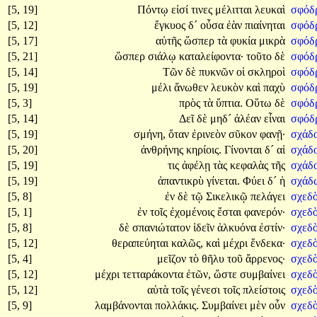
[5, 19]
Πόντῳ
εἰσί
τινες
μέλιτται
λευκαὶ
σφόδ
[5, 12]
ἔγκυος
δ´
οὖσα
ἐὰν
πιαίνηται
σφόδ
[5, 17]
αὐτῆς
ὥσπερ
τὰ
φυκία
μικρὰ
σφόδ
[5, 21]
ὥσπερ
σιάλῳ
καταλείφοντα·
τοῦτο
δὲ
σφόδ
[5, 14]
Τῶν
δὲ
πυκνῶν
οἱ
σκληροὶ
σφόδ
[5, 19]
μέλι
ἄνωθεν
λευκὸν
καὶ
παχὺ
σφόδ
[5, 3]
πρὸς
τὰ
ὕπτια.
Οὕτω
δὲ
σφόδ
[5, 14]
Δεῖ
δὲ
μηδ´
ἀλέαν
εἶναι
σφόδ
[5, 19]
σμήνη,
ὅταν
ἐρινεὸν
σῦκον
φανῇ·
σχάδ
[5, 20]
ἀνθρήνης
κηρίοις.
Γίνονται
δ´
αἱ
σχάδ
[5, 19]
τις
ἀφέλῃ
τὰς
κεφαλὰς
τῆς
σχάδ
[5, 19]
ἀπαντικρὺ
γίνεται.
Φύει
δ´
ἡ
σχάδ
[5, 8]
ἐν
δὲ
τῷ
Σικελικῷ
πελάγει
σχεδ
[5, 1]
ἐν
τοῖς
ἐχομένοις
ἔσται
φανερόν·
σχεδ
[5, 8]
δὲ
σπανιώτατον
ἰδεῖν
ἁλκυόνα
ἐστίν·
σχεδ
[5, 12]
θεραπεύηται
καλῶς,
καὶ
μέχρι
ἕνδεκα·
σχεδ
[5, 4]
μεῖζον
τὸ
θῆλυ
τοῦ
ἄρρενος·
σχεδ
[5, 12]
μέχρι
τετταράκοντα
ἐτῶν,
ὥστε
συμβαίνει
σχεδ
[5, 12]
αὑτὰ
τοῖς
γένεσι
τοῖς
πλείστοις
σχεδ
[5, 9]
λαμβάνονται
πολλάκις.
Συμβαίνει
μὲν
οὖν
σχεδ