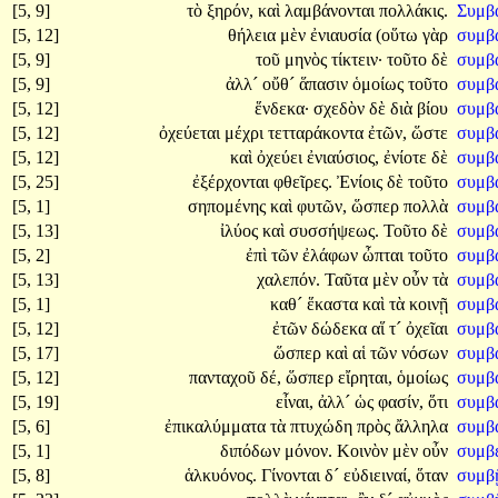
[5, 9]
τὸ
ξηρόν,
καὶ
λαμβάνονται
πολλάκις.
Συμβ
[5, 12]
θήλεια
μὲν
ἐνιαυσία
(οὕτω
γὰρ
συμβ
[5, 9]
τοῦ
μηνὸς
τίκτειν·
τοῦτο
δὲ
συμβα
[5, 9]
ἀλλ´
οὔθ´
ἅπασιν
ὁμοίως
τοῦτο
συμβ
[5, 12]
ἕνδεκα·
σχεδὸν
δὲ
διὰ
βίου
συμβ
[5, 12]
ὀχεύεται
μέχρι
τετταράκοντα
ἐτῶν,
ὥστε
συμβ
[5, 12]
καὶ
ὀχεύει
ἐνιαύσιος,
ἐνίοτε
δὲ
συμβ
[5, 25]
ἐξέρχονται
φθεῖρες.
Ἐνίοις
δὲ
τοῦτο
συμβ
[5, 1]
σηπομένης
καὶ
φυτῶν,
ὥσπερ
πολλὰ
συμβ
[5, 13]
ἰλύος
καὶ
συσσήψεως.
Τοῦτο
δὲ
συμβ
[5, 2]
ἐπὶ
τῶν
ἐλάφων
ὦπται
τοῦτο
συμβα
[5, 13]
χαλεπόν.
Ταῦτα
μὲν
οὖν
τὰ
συμβ
[5, 1]
καθ´
ἕκαστα
καὶ
τὰ
κοινῇ
συμβ
[5, 12]
ἐτῶν
δώδεκα
αἵ
τ´
ὀχεῖαι
συμβ
[5, 17]
ὥσπερ
καὶ
αἱ
τῶν
νόσων
συμβ
[5, 12]
πανταχοῦ
δέ,
ὥσπερ
εἴρηται,
ὁμοίως
συμβ
[5, 19]
εἶναι,
ἀλλ´
ὡς
φασίν,
ὅτι
συμβ
[5, 6]
ἐπικαλύμματα
τὰ
πτυχώδη
πρὸς
ἄλληλα
συμβά
[5, 1]
διπόδων
μόνον.
Κοινὸν
μὲν
οὖν
συμβ
[5, 8]
ἁλκυόνος.
Γίνονται
δ´
εὐδιειναί,
ὅταν
συμβ