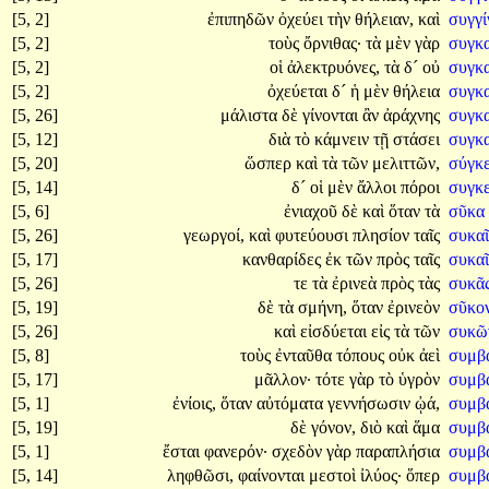
[5, 2]
ἐπιπηδῶν
ὀχεύει
τὴν
θήλειαν,
καὶ
συγγί
[5, 2]
τοὺς
ὄρνιθας·
τὰ
μὲν
γὰρ
συγκ
[5, 2]
οἱ
ἀλεκτρυόνες,
τὰ
δ´
οὐ
συγκ
[5, 2]
ὀχεύεται
δ´
ἡ
μὲν
θήλεια
συγκ
[5, 26]
μάλιστα
δὲ
γίνονται
ἂν
ἀράχνης
συγκα
[5, 12]
διὰ
τὸ
κάμνειν
τῇ
στάσει
συγκα
[5, 20]
ὥσπερ
καὶ
τὰ
τῶν
μελιττῶν,
σύγκε
[5, 14]
δ´
οἱ
μὲν
ἄλλοι
πόροι
συγκε
[5, 6]
ἐνιαχοῦ
δὲ
καὶ
ὅταν
τὰ
σῦκα
[5, 26]
γεωργοί,
καὶ
φυτεύουσι
πλησίον
ταῖς
συκα
[5, 17]
κανθαρίδες
ἐκ
τῶν
πρὸς
ταῖς
συκα
[5, 26]
τε
τὰ
ἐρινεὰ
πρὸς
τὰς
συκᾶ
[5, 19]
δὲ
τὰ
σμήνη,
ὅταν
ἐρινεὸν
σῦκο
[5, 26]
καὶ
εἰσδύεται
εἰς
τὰ
τῶν
συκ
[5, 8]
τοὺς
ἐνταῦθα
τόπους
οὐκ
ἀεὶ
συμβ
[5, 17]
μᾶλλον·
τότε
γὰρ
τὸ
ὑγρὸν
συμβ
[5, 1]
ἐνίοις,
ὅταν
αὐτόματα
γεννήσωσιν
ᾠά,
συμβ
[5, 19]
δὲ
γόνον,
διὸ
καὶ
ἅμα
συμβ
[5, 1]
ἔσται
φανερόν·
σχεδὸν
γὰρ
παραπλήσια
συμβ
[5, 14]
ληφθῶσι,
φαίνονται
μεστοὶ
ἰλύος·
ὅπερ
συμβ