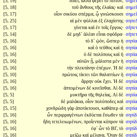
[5, 19]
ποιεῖ,
ἀλλὰ
φέρει
τὸ
πῖπτον,
σημεῖ
[5, 18]
τοῦ
ἄνθους
τῆς
ἐλαίας·
καὶ
σημε
[5, 17]
οἷον
σικύου
σπέρμα,
ᾧ
γινώσκουσι
σημε
[5, 25]
αἱ
μὲν
ψύλλαι
ἐξ
ἐλαχίστης
σηπε
[5, 17]
γίνεται
καὶ
ἐν
τοῖς
ἔργοις·
σήπε
[5, 14]
δὲ
μηδ´
ἀλέαν
εἶναι
σφόδρα·
σήπε
[5, 16]
τὸ
δ´
ᾠόν,
ὥσπερ
ἡ
σηπία
[5, 16]
καὶ
ὁ
τεῦθος
καὶ
ἡ
σηπί
[5, 16]
ὁ
δὲ
πολύπους
καὶ
ἡ
σηπί
[5, 16]
αὐτῶν
ᾖ,
μάλιστα
μὲν
ἡ
σηπία
[5, 16]
τὴν
πλεκτάνην
ἐπέχων.
Ἡ
δὲ
σηπί
[5, 10]
πρώτοις
τίκτει
τῶν
θαλαττίων
ἡ
σηπία
[5, 16]
ἄρρην
οὐκ
ἔχει.
Ἡ
δὲ
σηπί
[5, 16]
ἁπτομένων
δὲ
κινεῖσθαι.
Αἱ
δὲ
σηπί
[5, 5]
μυκτῆρα
τῆς
θηλείας.
Αἱ
δὲ
σηπί
[5, 5]
δὲ
μαλάκια,
οἷον
πολύποδες
καὶ
σηπί
[5, 15]
χονδρώδη
γὰρ
ἀποτίκτουσι,
καθάπερ
αἱ
σηπί
[5, 16]
ὧν
περιρραγέντων
ἐκδύεται
ἔσωθεν
τὰ
σηπίδ
[5, 16]
ἤδη
τετελειωμένων,
προΐενται
κόπρον
τὰ
σηπίδ
[5, 16]
ἐφ´
ὧν
τὸ
ΒΓ,
τὸ
σηπί
[5, 16]
μείζω
καὶ
μέλανα.
Ὅταν
δὲ
σηπί