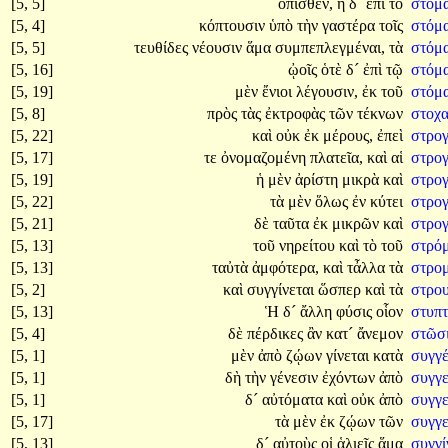
[5, 5]
ὄπισθεν,
ἡ
δ´
ἐπὶ
τὸ
στόμ
[5, 4]
κόπτουσιν
ὑπὸ
τὴν
γαστέρα
τοῖς
στόμα
[5, 5]
τευθίδες
νέουσιν
ἅμα
συμπεπλεγμέναι,
τὰ
στόμ
[5, 16]
ᾠοῖς
ὁτὲ
δ´
ἐπὶ
τῷ
στόμ
[5, 19]
μὲν
ἔνιοι
λέγουσιν,
ἐκ
τοῦ
στόμα
[5, 8]
πρὸς
τὰς
ἐκτροφὰς
τῶν
τέκνων
στοχ
[5, 22]
καὶ
οὐκ
ἐκ
μέρους,
ἐπεὶ
στρο
[5, 17]
τε
ὀνομαζομένη
πλατεῖα,
καὶ
αἱ
στρογ
[5, 19]
ἡ
μὲν
ἀρίστη
μικρὰ
καὶ
στρο
[5, 22]
τὰ
μὲν
ὅλως
ἐν
κύτει
στρο
[5, 21]
δὲ
ταῦτα
ἐκ
μικρῶν
καὶ
στρο
[5, 13]
τοῦ
νηρείτου
καὶ
τὸ
τοῦ
στρό
[5, 13]
ταὐτὰ
ἀμφότερα,
καὶ
τἆλλα
τὰ
στρο
[5, 2]
καὶ
συγγίνεται
ὥσπερ
καὶ
τὰ
στρο
[5, 13]
Ἡ
δ´
ἄλλη
φύσις
οἷον
στυπτ
[5, 4]
δὲ
πέρδικες
ἂν
κατ´
ἄνεμον
στῶσ
[5, 1]
μὲν
ἀπὸ
ζῴων
γίνεται
κατὰ
συγγ
[5, 1]
δὴ
τὴν
γένεσιν
ἐχόντων
ἀπὸ
συγγ
[5, 1]
δ´
αὐτόματα
καὶ
οὐκ
ἀπὸ
συγγ
[5, 17]
τὰ
μὲν
ἐκ
ζῴων
τῶν
συγγ
[5, 13]
δ´
αὐτοὺς
οἱ
ἁλιεῖς
ἅμα
συγγ