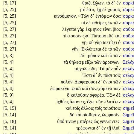
[5, 17]
θριξὶ
ζῴων,
τὰ
δ´
ἐν
σαρκ
[5, 25]
μή
ἐστι,
ζῇ
δὲ
χυμοῖς
σαρκ
[5, 25]
κινούμενον.
~Τῶν
δ´
ἐντόμων
ὅσα
σαρκ
[5, 25]
οἱ
δὲ
φθεῖρες
ἐκ
τῶν
σαρκ
[5, 27]
λέγεται
γὰρ
ἕκμηνος
εἶναι
βίος
σαύρα
[5, 27]
τίκτουσιν
ᾠά.
Τίκτουσι
δὲ
καὶ
σαῦρ
[5, 27]
γῇ·
οὐ
γὰρ
διετίζει
ὁ
σαῦρο
[5, 27]
γῆν.
Ἐκλέπεται
δὲ
τὰ
τῶν
σαύρ
[5, 3]
δὲ
τρόπον
καὶ
τὸ
τῶν
σαύρ
[5, 4]
τὰ
θήλεα
μείζω
τῶν
ἀρρένων.
Σελά
[5, 4]
τὰ
γαλεώδη.
Τὰ
μὲν
οὖν
σελά
[5, 4]
Ἔστι
δ´
ἐν
πᾶσι
τοῖς
σελα
[5, 4]
πολύν.
Διαφέρουσι
δ´
ἔνιοι
τῶν
σελα
[5, 4]
ἑωρακέναι
φασὶ
καὶ
συνεχόμενα
τῶν
σελα
[5, 9]
ὃ
καλοῦσιν
ἀφαρέα.
Τῶν
δὲ
σελα
[5, 4]
ἰχθύες
ἅπαντες,
ἔξω
τῶν
πλατέων
σελα
[5, 15]
καὶ
τοῖς
ἄλλοις
τοῖς
τοιούτοις
σημεί
[5, 14]
δὲ
καὶ
αἴσθησιν,
ὡς
φασίν.
Σημε
[5, 18]
ὑπό
τινων
μητέρες
ὡς
γεννῶντες.
Σημε
[5, 14]
τρέφονται
δ´
ἐν
τῇ
ἰλύϊ.
Σημε