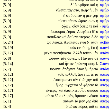
[5, 9]
δ´
ὁ
σμῦρος
καὶ
ἡ
σμύρα
[5, 9]
γίνεται
τάχιστα,
πλὴν
ἡ
μὲν
σμύρ
[5, 9]
ἡ
σμύραινα·
ἡ
μὲν
γὰρ
σμύρ
[5, 9]
τίκτει
πᾶσαν
ὥραν,
οἷον
ἡ
σμύρα
[5, 3]
ζῴων,
οἷον
ὄφεις
τε
καὶ
{σμύρ
[5, 9]
ἵππουρος
ἔαρος.
Διαφέρει
δ´
ὁ
σμῦρ
[5, 9]
ποικίλον
καὶ
ἀσθενέστερον,
ὁ
δὲ
σμῦρ
[5, 24]
ᾠὰ
λευκά.
Ἀναπετόμενοι
δ´
ὅταν
σοβή
[5, 19]
ἢ
οὐκ
ἐνούσης
ἔτι
ἢ
σπανί
[5, 12]
μέχρι
πεντήκοντα.
Ἀλλὰ
τοῦτο
μὲν
σπάνι
[5, 8]
τούτων
τῶν
ὀρνέων.
Πάντων
δὲ
σπαν
[5, 14]
καὶ
ἧττον
ἡ
πληγὴ
ψοφεῖ.
Σπαν
[5, 7]
ὑφαίνει
ἀράχνια·
ὅταν
ἡ
θήλεια
σπάσ
[5, 12]
τοῖς
πολλοῖς
ἄρχεταί
τε
τὸ
σπέρ
[5, 12]
ἐπισημαίνει
τήν
τ´
ἀρχὴν
τοῦ
σπέρ
[5, 12]
ἥβης.
Ἄρχεται
δὲ
φέρειν
τὸ
σπέρ
[5, 17]
ἐντέρῳ
καὶ
ἀποτίκτει
οἷον
σικύου
σπέρ
[5, 17]
αὗται
δὲ
σκληρόν,
ὅμοιον
κνήκου
σπέρμ
[5, 1]
φυτῶν·
τὰ
μὲν
γὰρ
ἀπὸ
σπέρ
[5, 4]
ὁ
αὐτὸς
πόρος
τοῦ
τε
σπέρ