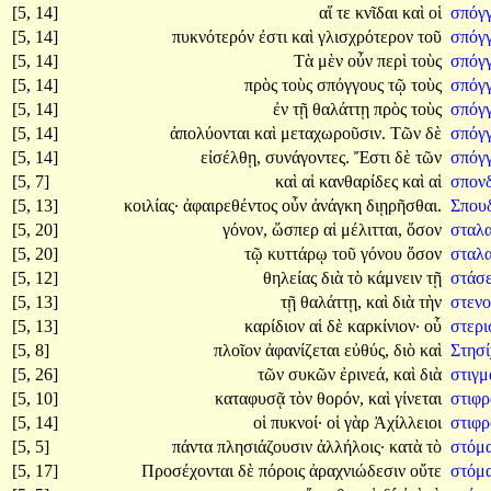
[5, 14]
αἵ
τε
κνῖδαι
καὶ
οἱ
σπόγγ
[5, 14]
πυκνότερόν
ἐστι
καὶ
γλισχρότερον
τοῦ
σπόγγ
[5, 14]
Τὰ
μὲν
οὖν
περὶ
τοὺς
σπόγ
[5, 14]
πρὸς
τοὺς
σπόγγους
τῷ
τοὺς
σπόγ
[5, 14]
ἐν
τῇ
θαλάττῃ
πρὸς
τοὺς
σπόγ
[5, 14]
ἀπολύονται
καὶ
μεταχωροῦσιν.
Τῶν
δὲ
σπόγ
[5, 14]
εἰσέλθῃ,
συνάγοντες.
Ἔστι
δὲ
τῶν
σπόγ
[5, 7]
καὶ
αἱ
κανθαρίδες
καὶ
αἱ
σπον
[5, 13]
κοιλίας·
ἀφαιρεθέντος
οὖν
ἀνάγκη
διῃρῆσθαι.
Σπου
[5, 20]
γόνον,
ὥσπερ
αἱ
μέλιτται,
ὅσον
σταλ
[5, 20]
τῷ
κυττάρῳ
τοῦ
γόνου
ὅσον
σταλ
[5, 12]
θηλείας
διὰ
τὸ
κάμνειν
τῇ
στάσ
[5, 13]
τῇ
θαλάττῃ,
καὶ
διὰ
τὴν
στεν
[5, 13]
καρίδιον
αἱ
δὲ
καρκίνιον·
οὗ
στερ
[5, 8]
πλοῖον
ἀφανίζεται
εὐθύς,
διὸ
καὶ
Στησ
[5, 26]
τῶν
συκῶν
ἐρινεά,
καὶ
διὰ
στιγ
[5, 10]
καταφυσᾷ
τὸν
θορόν,
καὶ
γίνεται
στιφρ
[5, 14]
οἱ
πυκνοί·
οἱ
γὰρ
Ἀχίλλειοι
στιφρ
[5, 5]
πάντα
πλησιάζουσιν
ἀλλήλοις·
κατὰ
τὸ
στόμ
[5, 17]
Προσέχονται
δὲ
πόροις
ἀραχνιώδεσιν
οὔτε
στόμ