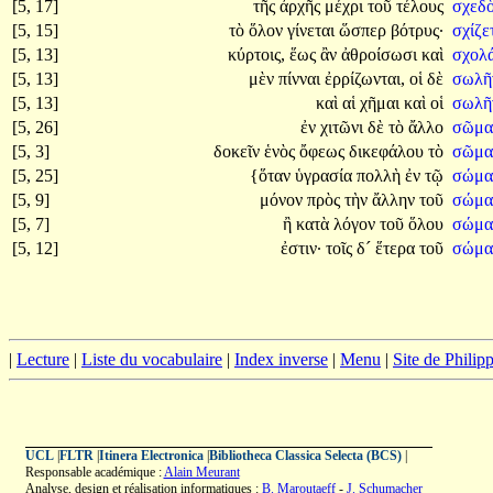
[5, 17]
τῆς
ἀρχῆς
μέχρι
τοῦ
τέλους
σχεδ
[5, 15]
τὸ
ὅλον
γίνεται
ὥσπερ
βότρυς·
σχίζε
[5, 13]
κύρτοις,
ἕως
ἂν
ἀθροίσωσι
καὶ
σχολ
[5, 13]
μὲν
πίνναι
ἐρρίζωνται,
οἱ
δὲ
σωλῆ
[5, 13]
καὶ
αἱ
χῆμαι
καὶ
οἱ
σωλῆ
[5, 26]
ἐν
χιτῶνι
δὲ
τὸ
ἄλλο
σῶμ
[5, 3]
δοκεῖν
ἑνὸς
ὄφεως
δικεφάλου
τὸ
σῶμ
[5, 25]
{ὅταν
ὑγρασία
πολλὴ
ἐν
τῷ
σώμα
[5, 9]
μόνον
πρὸς
τὴν
ἄλλην
τοῦ
σώμα
[5, 7]
ἢ
κατὰ
λόγον
τοῦ
ὅλου
σώμα
[5, 12]
ἐστιν·
τοῖς
δ´
ἕτερα
τοῦ
σώμα
|
Lecture
|
Liste du vocabulaire
|
Index inverse
|
Menu
|
Site de Phili
UCL
|
FLTR
|
Itinera Electronica
|
Bibliotheca Classica Selecta (BCS)
|
Responsable académique :
Alain Meurant
Analyse, design et réalisation informatiques :
B. Maroutaeff
-
J. Schumacher