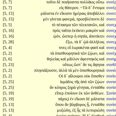
[5, 7]
τοῦτο
δὲ
ποιήσαντα
πολλάκις
οὕτω
συνέ
[5, 7]
εἰς
θάτερον.
~Τὰ
δ´
ἔντομα
συνέ
[5, 15]
μάλιστα
ἐν
εἴκοσιν
ἡμέραις
ἀποβάλλει
συνε
[5, 15]
μὲν
γίνεται
φανερά,
προσβλέποντι
δὲ
συνε
[5, 5]
τὸ
πέτασμα
τῶν
πλεκτανῶν,
καὶ
συνεχ
[5, 16]
πρὸς
ταῦτα
ἐκτίκτει
μακρὸν
καὶ
συνε
[5, 16]
ᾠόν,
ὥσπερ
ἡ
σηπία,
ἀποτίκτει
συνεχ
[5, 28]
ἔξω,
τὰ
δ´
ᾠὰ
ἀλλήλοις
συνε
[5, 4]
τινες
οἳ
ἑωρακέναι
φασὶ
καὶ
συνε
[5, 2]
τὰ
ὀπισθουρητικὰ
τῶν
ζῴων,
καὶ
συνέ
[5, 6]
θηλείας
καὶ
μᾶλλον
ἀφεστηκὸς
καὶ
συνη
[5, 23]
οὕτως
ὥστ´
ἄν
τις
ἅψηται
συνθλ
[5, 2]
πλησιάζουσιν,
ἀλλὰ
τὰ
μὲν
ὀπισθουρητικὰ
συνι
[5, 2]
Οἱ
δ´
αἴλουροι
οὐκ
ὄπισθεν
συνίο
[5, 25]
ἰκμάδος
τῆς
ἀπὸ
τῶν
ζῴων
συνι
[5, 25]
ἂν
κόπρος
ξηρὰ
γένηται,
ἐνταῦθα
συνίσ
[5, 19]
εἴπερ
ἐποίουν
ἐκ
τῶν
ἀνθέων.
Συνίσ
[5, 19]
πάχος)
ἐν
εἴκοσι
δὲ
μάλιστα
συνίσ
[5, 13]
ὅπου
ἂν
βόρβορος
ᾖ,
ἐνταῦθα
συνίσ
[5, 13]
μυξώδη,
ἐξ
ἧς
τὰ
λεπυριώδη
συνίσ
[5, 4]
ὀχείας
ποίησιν.
Ἡ
δ´
ἀληθινὴ
σύνο