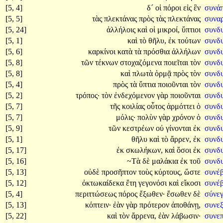
[5, 4]
δ´
οἱ
πόροι
εἰς
ἓν
συνάπ
[5, 5]
τὰς
πλεκτάνας
πρὸς
τὰς
πλεκτάνας
συναρ
[5, 24]
ἀλλήλοις
καὶ
οἱ
μικροί,
ὕπτιοι
συνδ
[5, 1]
καὶ
τὸ
θῆλυ,
ἐκ
τούτων
συνδ
[5, 6]
καρκίνοι
κατὰ
τὰ
πρόσθια
ἀλλήλων
συνδυ
[5, 8]
τῶν
τέκνων
στοχαζόμενα
ποιεῖται
τὸν
συνδ
[5, 8]
καὶ
πλωτὰ
ὁρμᾷ
πρὸς
τὸν
συνδ
[5, 4]
πρὸς
τὰ
ὕπτια
ποιοῦνται
τὸν
συνδ
[5, 2]
τρόπος·
τὸν
ἐνδεχόμενον
γὰρ
ποιοῦνται
συνδ
[5, 7]
τῆς
κοιλίας
οὗτος
ἁρμόττει
ὁ
συνδ
[5, 7]
μόλις·
πολὺν
γὰρ
χρόνον
ὁ
συνδ
[5, 9]
τῶν
κεστρέων
οὐ
γίνονται
ἐκ
συνδ
[5, 1]
θῆλυ
καὶ
τὸ
ἄρρεν,
ἐκ
συνδ
[5, 17]
ἐκ
σκωλήκων,
καὶ
ὅσοι
ἐκ
συνδ
[5, 16]
~Τὰ
δὲ
μαλάκια
ἐκ
τοῦ
συνδ
[5, 13]
οὐδὲ
προσῆπτον
τοὺς
κύρτους,
ὥστε
συνέ
[5, 12]
ὀκτωκαίδεκα
ἔτη
γεγονόσι
καὶ
εἴκοσι
συνέ
[5, 4]
περιττώσεως
πόρος
ἔξωθεν·
ἔσωθεν
δὲ
σύνε
[5, 13]
κόπτειν·
ἐὰν
γὰρ
πρότερον
ἀποθάνῃ,
συνε
[5, 22]
καὶ
τὸν
ἄρρενα,
ἐὰν
λάβωσιν·
συνε