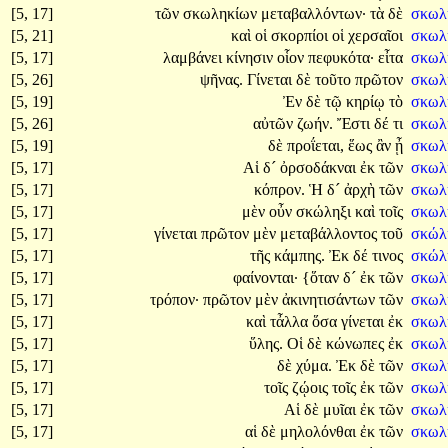
[5, 17]
τῶν
σκωληκίων
μεταβαλλόντων·
τὰ
δὲ
σκωλ
[5, 21]
καὶ
οἱ
σκορπίοι
οἱ
χερσαῖοι
σκωλ
[5, 17]
λαμβάνει
κίνησιν
οἷον
πεφυκότα·
εἶτα
σκωλ
[5, 26]
ψῆνας.
Γίνεται
δὲ
τοῦτο
πρῶτον
σκωλ
[5, 19]
Ἐν
δὲ
τῷ
κηρίῳ
τὸ
σκωλ
[5, 26]
αὐτῶν
ζωήν.
Ἔστι
δέ
τι
σκωλ
[5, 19]
δὲ
προΐεται,
ἕως
ἂν
ᾖ
σκωλ
[5, 17]
Αἱ
δ´
ὀρσοδάκναι
ἐκ
τῶν
σκωλ
[5, 17]
κόπρον.
Ἡ
δ´
ἀρχὴ
τῶν
σκωλ
[5, 17]
μὲν
οὖν
σκώληξι
καὶ
τοῖς
σκωλ
[5, 17]
γίνεται
πρῶτον
μὲν
μεταβάλλοντος
τοῦ
σκώλ
[5, 17]
τῆς
κάμπης.
Ἐκ
δέ
τινος
σκώλ
[5, 17]
φαίνονται·
{ὅταν
δ´
ἐκ
τῶν
σκωλ
[5, 17]
τρόπον·
πρῶτον
μὲν
ἀκινητισάντων
τῶν
σκωλ
[5, 17]
καὶ
τἆλλα
ὅσα
γίνεται
ἐκ
σκωλ
[5, 17]
ὕλης.
Οἱ
δὲ
κώνωπες
ἐκ
σκωλ
[5, 17]
δὲ
χύμα.
Ἐκ
δὲ
τῶν
σκωλ
[5, 17]
τοῖς
ζῴοις
τοῖς
ἐκ
τῶν
σκωλ
[5, 17]
Αἱ
δὲ
μυῖαι
ἐκ
τῶν
σκωλ
[5, 17]
αἱ
δὲ
μηλολόνθαι
ἐκ
τῶν
σκωλ