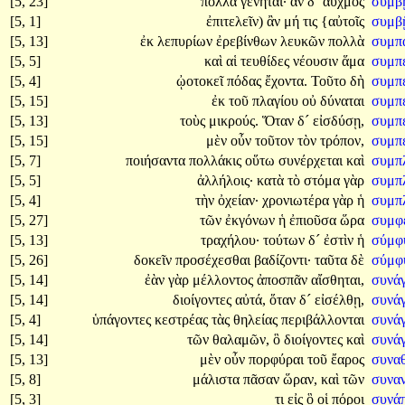
[5, 23]
πολλὰ
γένηται·
ἂν
δ´
αὐχμὸς
συμβ
[5, 1]
ἐπιτελεῖν)
ἂν
μή
τις
{αὐτοῖς
συμβ
[5, 13]
ἐκ
λεπυρίων
ἐρεβίνθων
λευκῶν
πολλὰ
συμπα
[5, 5]
καὶ
αἱ
τευθίδες
νέουσιν
ἅμα
συμπε
[5, 4]
ᾠοτοκεῖ
πόδας
ἔχοντα.
Τοῦτο
δὴ
συμπ
[5, 15]
ἐκ
τοῦ
πλαγίου
οὐ
δύναται
συμπε
[5, 13]
τοὺς
μικρούς.
Ὅταν
δ´
εἰσδύσῃ,
συμπ
[5, 15]
μὲν
οὖν
τοῦτον
τὸν
τρόπον,
συμπ
[5, 7]
ποιήσαντα
πολλάκις
οὕτω
συνέρχεται
καὶ
συμπ
[5, 5]
ἀλλήλοις·
κατὰ
τὸ
στόμα
γὰρ
συμπλ
[5, 4]
τὴν
ὀχείαν·
χρονιωτέρα
γὰρ
ἡ
συμπ
[5, 27]
τῶν
ἐκγόνων
ἡ
ἐπιοῦσα
ὥρα
συμφέ
[5, 13]
τραχήλου·
τούτων
δ´
ἐστὶν
ἡ
σύμφ
[5, 26]
δοκεῖν
προσέχεσθαι
βαδίζοντι·
ταῦτα
δὲ
σύμφ
[5, 14]
ἐὰν
γὰρ
μέλλοντος
ἀποσπᾶν
αἴσθηται,
συνά
[5, 14]
διοίγοντες
αὐτά,
ὅταν
δ´
εἰσέλθῃ,
συνάγ
[5, 4]
ὑπάγοντες
κεστρέας
τὰς
θηλείας
περιβάλλονται
συνάγ
[5, 14]
τῶν
θαλαμῶν,
ὃ
διοίγοντες
καὶ
συνά
[5, 13]
μὲν
οὖν
πορφύραι
τοῦ
ἔαρος
συνα
[5, 8]
μάλιστα
πᾶσαν
ὥραν,
καὶ
τῶν
συνα
[5, 3]
τι
εἰς
ὃ
οἱ
πόροι
συνά