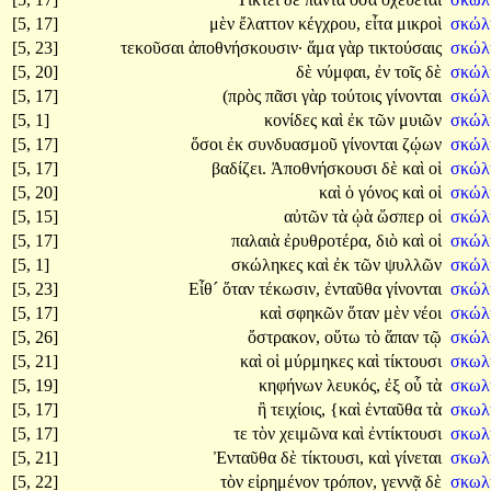
[5, 17]
μὲν
ἔλαττον
κέγχρου,
εἶτα
μικροὶ
σκώλ
[5, 23]
τεκοῦσαι
ἀποθνήσκουσιν·
ἅμα
γὰρ
τικτούσαις
σκώλ
[5, 20]
δὲ
νύμφαι,
ἐν
τοῖς
δὲ
σκώλ
[5, 17]
(πρὸς
πᾶσι
γὰρ
τούτοις
γίνονται
σκώλ
[5, 1]
κονίδες
καὶ
ἐκ
τῶν
μυιῶν
σκώλ
[5, 17]
ὅσοι
ἐκ
συνδυασμοῦ
γίνονται
ζῴων
σκώλ
[5, 17]
βαδίζει.
Ἀποθνήσκουσι
δὲ
καὶ
οἱ
σκώλ
[5, 20]
καὶ
ὁ
γόνος
καὶ
οἱ
σκώλ
[5, 15]
αὐτῶν
τὰ
ᾠὰ
ὥσπερ
οἱ
σκώλ
[5, 17]
παλαιὰ
ἐρυθροτέρα,
διὸ
καὶ
οἱ
σκώλ
[5, 1]
σκώληκες
καὶ
ἐκ
τῶν
ψυλλῶν
σκώλ
[5, 23]
Εἶθ´
ὅταν
τέκωσιν,
ἐνταῦθα
γίνονται
σκώλ
[5, 17]
καὶ
σφηκῶν
ὅταν
μὲν
νέοι
σκώλ
[5, 26]
ὄστρακον,
οὕτω
τὸ
ἅπαν
τῷ
σκώλ
[5, 21]
καὶ
οἱ
μύρμηκες
καὶ
τίκτουσι
σκωλ
[5, 19]
κηφήνων
λευκός,
ἐξ
οὗ
τὰ
σκωλ
[5, 17]
ἢ
τειχίοις,
{καὶ
ἐνταῦθα
τὰ
σκωλ
[5, 17]
τε
τὸν
χειμῶνα
καὶ
ἐντίκτουσι
σκωλ
[5, 21]
Ἐνταῦθα
δὲ
τίκτουσι,
καὶ
γίνεται
σκωλ
[5, 22]
τὸν
εἰρημένον
τρόπον,
γεννᾷ
δὲ
σκωλ