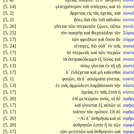
[5, 14]
γλισχρότερον
τοῦ
σπόγγου,
καὶ
τὸ
σύνο
[5, 2]
ἄρρενας
εἰς
τὰς
ὀχείας,
καὶ
συνο
[5, 2]
βόες
διὰ
τὴν
τοῦ
αἰδοίου
συντο
[5, 26]
γίνεται
τῶν
πτερωτῶν
ζῴων,
οὔπω
συνῶπ
[5, 25]
τὸν
ποιητὴν
καὶ
Φερεκύδην
τὸν
Σύριο
[5, 17]
τῶν
φρεάτων
καὶ
ὅπου
ἂν
σύρρ
[5, 24]
τέττιγες,
διὸ
οὐδ´
ἐν
τοῖς
συσκ
[5, 17]
δὲ
πτερωτά,
καὶ
τῶν
πτερῶν
συσπ
[5, 13]
τὰ
ὀστρακόδερμα
ἐξ
ἰλύος
καὶ
συσσ
[5, 13]
τόπῳ
γίνεται
ἐν
τῇ
γῇ
συστ
[5, 17]
δ´
ἐνδέχεται
καὶ
μὴ
καίεσθαι
συστ
[5, 1]
φυτῶν,
τὰ
δ´
αὐτόματα
γίνεται,
συστ
[5, 13]
ἐν
τοῖς
ἀμμώδεσι
λαμβάνουσι
τὴν
σύστα
[5, 17]
ὀχείας
ἐν
ταῖς
ἑπτὰ
ἡ
σύστ
[5, 20]
ἐπὶ
μετεώρου
τινός,
οἱ
δὲ
σφῆκ
[5, 17]
καὶ
γίνονται
ἐξ
αὐτῶν
οἱ
σφῆκ
[5, 17]
τοῦτον
τὸν
τρόπον.
Οἱ
δὲ
σφῆκ
[5, 20]
~Αἱ
δ´
ἀνθρῆναι
καὶ
οἱ
σφῆκ
[5, 20]
ἀνθρηνῶν
ἐστὶν
ἢ
τὸ
τῶν
σφη
[5, 17]
τῶν
μελιττῶν
καὶ
ἀνθρηνῶν
καὶ
σφη