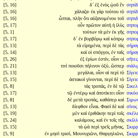
[5, 16]
δ´
ἐξ
ἑνὸς
ᾠοῦ
ἓν
σηπίδ
[5, 16]
χάλαζα·
ἐκ
γὰρ
τούτου
τὸ
σηπί
[5, 16]
ὦπται,
πλὴν
ὅτι
αὐξανομένου
τοῦ
σηπι
[5, 17]
οὖν
πρῶτον
αὐτὴ
ἡ
ἰλὺς
σηπο
[5, 1]
τούτων
τὰ
μὲν
ἐκ
γῆς
σηπο
[5, 17]
δ´
ἐν
βορβόρῳ
καὶ
κόπρῳ
σηπομ
[5, 13]
τὰ
εἰρημένα,
περὶ
δὲ
τὰς
σήρα
[5, 14]
καὶ
οἱ
σπόγγοι,
ἐν
ταῖς
σήρα
[5, 26]
ἐξ
ἐρίων
ἐστίν,
οἷον
οἱ
σῆτες
[5, 21]
τινὶ
ποιοῦσι
πήλινον
ὀξύ,
ὥσπερ
σιάλ
[5, 13]
μεγάλαι,
οἷον
αἱ
περὶ
τὸ
Σίγει
[5, 15]
ἀστακοὶ
γίνονται,
περὶ
δὲ
τὸ
Σίγει
[5, 8]
τὰς
τροπάς,
ἐν
δὲ
τῷ
Σικε
[5, 17]
τῷ
ἐντέρῳ
καὶ
ἀποτίκτει
οἷον
σικύ
[5, 8]
δὲ
μετὰ
τροπάς,
καθάπερ
καὶ
Σιμω
[5, 13]
δίεφθον
εἶναι.
Φασὶ
δὲ
καὶ
σίνο
[5, 19]
μὲν
καὶ
ἐριθάκην
περὶ
τοῖς
σκέλε
[5, 24]
καλάμους,
καὶ
ἐν
τοῖς
τῆς
σκίλ
[5, 15]
τὰ
ᾠὰ
περὶ
τρεῖς
μῆνας,
Σκιρ
[5, 9]
ἐν
μησὶ
τρισί,
Μουνυχιῶνι,
Θαργηλιῶνι,
Σκιρρ