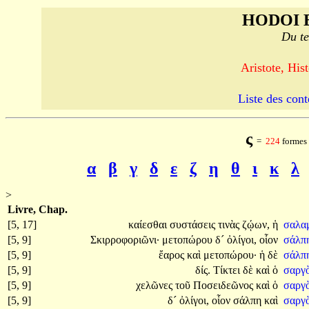
HODOI 
Du te
Aristote, His
Liste des cont
ς
=
224
formes 
α
β
γ
δ
ε
ζ
η
θ
ι
κ
λ
>
Livre, Chap.
[5, 17]
καίεσθαι
συστάσεις
τινὰς
ζῴων,
ἡ
σαλα
[5, 9]
Σκιρροφοριῶνι·
μετοπώρου
δ´
ὀλίγοι,
οἷον
σάλπ
[5, 9]
ἔαρος
καὶ
μετοπώρου·
ἡ
δὲ
σάλπ
[5, 9]
δίς.
Τίκτει
δὲ
καὶ
ὁ
σαργ
[5, 9]
χελῶνες
τοῦ
Ποσειδεῶνος
καὶ
ὁ
σαργ
[5, 9]
δ´
ὀλίγοι,
οἷον
σάλπη
καὶ
σαργ