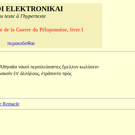
I ELEKTRONIKAI
u texte à l'hypertexte
e de la Guerre du Péloponnèse, livre I
περαιοῦσθαι
Ἀθηναῖοι
ναυσὶ
περιπλεύσαντες
ἔμελλον
κωλύσειν·
ναυσὶν
ἐπ'
ἀλλήλους,
ἐτράποντο
πρὸς
pe Remacle