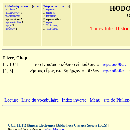
Alphabétiquement
[
«
»
]
Fréquences
[
«
»
]
HODO
πεποίηκε
2
2
πέμπειν
πεπραγμένον
1
2
πέμπετε
D
περαιούμενοι
1
2
πεποίηκε
περαιοῦσθαι 2
2 περαιοῦσθαι
περαιώσεσθαι
1
2
πέραν
πέραν
2
2
Περδίκκας
Thucydide, Histoir
περάτων
1
2
Περδίκκου
Livre, Chap.
[1, 107]
τοῦ
Κρισαίου
κόλπου
εἰ
βούλοιντο
περαιοῦσθαι,
[1, 5]
νήσους
εἶχον,
ἐπειδὴ
ἤρξαντο
μᾶλλον
περαιοῦσθαι
|
Lecture
|
Liste du vocabulaire
|
Index inverse
|
Menu
|
site de Philip
UCL
|
FLTR
|
Itinera Electronica
|
Bibliotheca Classica Selecta (BCS)
|
Responsable académique :
Alain Meurant