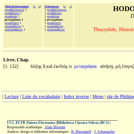
Alphabétiquement
[
«
»
]
Fréquences
[
«
»
]
HODO
μεταβαλλόμενοι
1
1
μεταβαλλόμενοι
μεταβάλοιτε
1
1
μεταβάλοιτε
D
μεταβολὰς
1
1
μεταβολὰς
μεταγράψαι 1
1 μεταγράψαι
μεταδώσετε
1
1
μεταδώσετε
μεταλαβόντες
1
1
μεταλαβόντες
Thucydide, Histoir
μεταλαμβάνειν
1
1
μεταλαμβάνειν
Livre, Chap.
[1, 132]
δόξης
ἢ
καὶ
ἐκεῖνός
τι
μεταγράψαι
αἰτήσῃ,
μὴ
ἐπιγν
|
Lecture
|
Liste du vocabulaire
|
Index inverse
|
Menu
|
site de Philip
UCL
|
FLTR
|
Itinera Electronica
|
Bibliotheca Classica Selecta (BCS)
|
Responsable académique :
Alain Meurant
Analyse, design et réalisation informatiques :
B. Maroutaeff
-
J. Schumacher