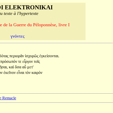
I ELEKTRONIKAI
u texte à l'hypertexte
e de la Guerre du Péloponnèse, livre I
γνόντες
ἰδότας
περιορᾶν
ἰσχυρῶς
ἐγκείσονται.
ὰ
πρόσωπόν
τε
εἶργον
τοῖς
ῆσαι,
καὶ
ὅσα
αὖ
μετ'
ον
ἐκεῖνον
εἶναι
τὸν
καιρὸν
pe Remacle