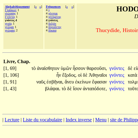
Alphabétiquement
[
«
»
]
Fréquences
[
«
»
]
HODO
Γλαύκων
1
4
γ
γλώσσης
1
4
γένηται
D
Γνόντες
1
4
γενόμενος
γνόντες 4
4 γνόντες
γνοὺς
1
4
δεξιὸν
γνῶμαι
1
4
δηλοῦντες
Thucydide, Histoir
γνώμαις
2
4
δίκαια
Livre, Chap.
[1, 69]
τὸ
ἀναίσθητον
ὑμῶν
ἧσσον
θαρσοῦσι,
γνόντες
δὲ
ε
[1, 106]
ἦν
ἔξοδος.
οἱ
δὲ
Ἀθηναῖοι
γνόντες
κατ
[1, 91]
ναῦς
ἐσβῆναι,
ἄνευ
ἐκείνων
ἔφασαν
γνόντες
τολμ
[1, 43]
βλάψαι.
τὸ
δὲ
ἴσον
ἀνταπόδοτε,
γνόντες
τοῦτ
|
Lecture
|
Liste du vocabulaire
|
Index inverse
|
Menu
|
site de Philip