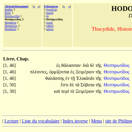
Alphabétiquement
[
«
»
]
Fréquences
[
«
»
]
HODO
θέσθαι
3
5
ἡγεμόνας
θέσιν
1
5
ἡμέρᾳ
D
Θεσπρωτίδα
1
5
ἧς
Θεσπρωτίδος 5
5 Θεσπρωτίδος
Θεσσαλία
1
5
ἱεροῦ
Θεσσαλίας
2
5
ἰσθμῷ
Thucydide, Histoir
Θεσσαλὸς
1
5
καίτοι
Livre, Chap.
[1, 46]
ἐς
θάλασσαν·
διὰ
δὲ
τῆς
Θεσπρωτίδος
[1, 46]
πλέοντες,
ὁρμίζονται
ἐς
Ξειμέριον
τῆς
Θεσπρωτίδος
[1, 46]
θαλάσσης
ἐν
τῇ
Ἐλαιάτιδι
τῆς
Θεσπρωτίδος
[1, 50]
ἔστι
δὲ
τὰ
Σύβοτα
τῆς
Θεσπρωτίδος
[1, 30]
καὶ
περὶ
τὸ
Ξειμέριον
τῆς
Θεσπρωτίδος
|
Lecture
|
Liste du vocabulaire
|
Index inverse
|
Menu
|
site de Philip