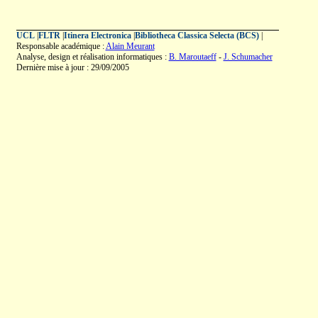
UCL
|
FLTR
|
Itinera Electronica
|
Bibliotheca Classica Selecta (BCS)
|
Responsable académique :
Alain Meurant
Analyse, design et réalisation informatiques :
B. Maroutaeff
-
J. Schumacher
Dernière mise à jour : 29/09/2005