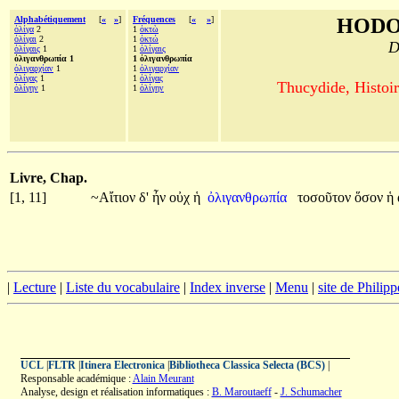
Alphabétiquement
[
«
»
]
Fréquences
[
«
»
]
HODO
ὀλίγα
2
1
ὀκτὼ
ὀλίγαι
2
1
ὀκτώ
D
ὀλίγαις
1
1
ὀλίγαις
ὀλιγανθρωπία 1
1 ὀλιγανθρωπία
ὀλιγαρχίαν
1
1
ὀλιγαρχίαν
ὀλίγας
1
1
ὀλίγας
Thucydide, Histoir
ὀλίγην
1
1
ὀλίγην
Livre, Chap.
[1, 11]
~Αἴτιον
δ'
ἦν
οὐχ
ἡ
ὀλιγανθρωπία
τοσοῦτον
ὅσον
ἡ
|
Lecture
|
Liste du vocabulaire
|
Index inverse
|
Menu
|
site de Philip
UCL
|
FLTR
|
Itinera Electronica
|
Bibliotheca Classica Selecta (BCS)
|
Responsable académique :
Alain Meurant
Analyse, design et réalisation informatiques :
B. Maroutaeff
-
J. Schumacher