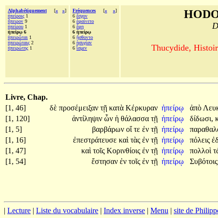
Alphabétiquement
[
«
»
]
Fréquences
[
«
»
]
HODO
ἠπείροις
1
6
ἔσχον
ἤπειρον
9
6
ἐφαίνετο
D
ἠπείρου
1
6
ἔφη
ἠπείρῳ 6
6 ἠπείρῳ
ἠπειρῶται
1
6
ᾔσθοντο
ἠπειρώταις
2
6
ἡσυχίαν
Thucydide, Histoir
ἠπειρώτης
1
6
ἴσμεν
Livre, Chap.
[1, 46]
δὲ
προσέμειξαν
τῇ
κατὰ
Κέρκυραν
ἠπείρῳ
ἀπὸ
Λευ
[1, 120]
ἀντίληψιν
ὧν
ἡ
θάλασσα
τῇ
ἠπείρῳ
δίδωσι,
[1, 5]
βαρβάρων
οἵ
τε
ἐν
τῇ
ἠπείρῳ
παραθαλ
[1, 16]
ἐπεστράτευσε
καὶ
τὰς
ἐν
τῇ
ἠπείρῳ
πόλεις
ἐ
[1, 47]
καὶ
τοῖς
Κορινθίοις
ἐν
τῇ
ἠπείρῳ
πολλοὶ
τ
[1, 54]
ἔστησαν
ἐν
τοῖς
ἐν
τῇ
ἠπείρῳ
Συβότοις
|
Lecture
|
Liste du vocabulaire
|
Index inverse
|
Menu
|
site de Philip