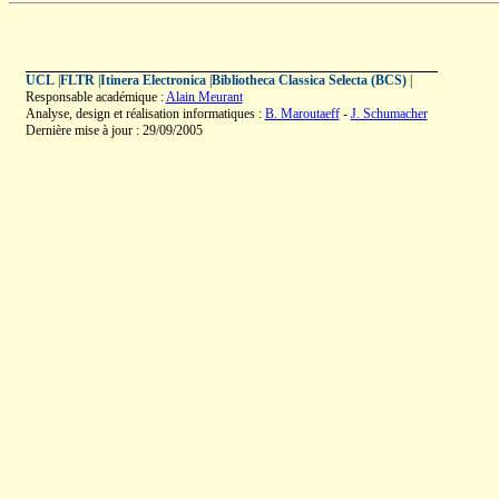
UCL
|
FLTR
|
Itinera Electronica
|
Bibliotheca Classica Selecta (BCS)
|
Responsable académique :
Alain Meurant
Analyse, design et réalisation informatiques :
B. Maroutaeff
-
J. Schumacher
Dernière mise à jour : 29/09/2005