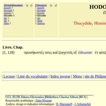
Alphabétiquement
[
«
»
]
Fréquences
[
«
»
]
HODO
Δωριῆς
1
1
Δωριῆς
Δωρικοῦ
1
1
Δωρικοῦ
D
Δωριῶν
1
1
Δωριῶν
ἑάλωσαν 1
1 ἑάλωσαν
ἐάν
1
1
ἐάν
ἐᾶν
3
1
ἐᾶσαι
Thucydide, Histoir
ἐᾶσαι
1
1
ἐάσομεν
Livre, Chap.
[1, 128]
προσήκοντές
τινες
καὶ
ξυγγενεῖς
οἳ
ἑάλωσαν
ἐν
αὐτ
|
Lecture
|
Liste du vocabulaire
|
Index inverse
|
Menu
|
site de Philip
UCL
|
FLTR
|
Itinera Electronica
|
Bibliotheca Classica Selecta (BCS)
|
Responsable académique :
Alain Meurant
Analyse, design et réalisation informatiques :
B. Maroutaeff
-
J. Schumacher