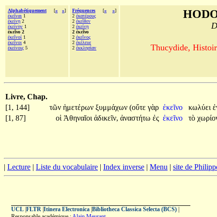
Alphabétiquement
[
«
»
]
Fréquences
[
«
»
]
HODO
ἐκεῖναι
1
2
ἑκατέρους
ἐκείνῃ
2
2
ἐκεῖθεν
D
ἐκείνην
1
2
ἐκείνῃ
ἐκεῖνο 2
2 ἐκεῖνο
ἐκεῖνοί
1
2
ἐκεῖνος
ἐκεῖνοι
4
2
ἐκέλευε
Thucydide, Histoir
ἐκείνοις
5
2
ἐκκλησίαν
Livre, Chap.
[1, 144]
τῶν
ἡμετέρων
ξυμμάχων
(οὔτε
γὰρ
ἐκεῖνο
κωλύει
ἐ
[1, 87]
οἱ
Ἀθηναῖοι
ἀδικεῖν,
ἀναστήτω
ἐς
ἐκεῖνο
τὸ
χωρίο
|
Lecture
|
Liste du vocabulaire
|
Index inverse
|
Menu
|
site de Philip
UCL
|
FLTR
|
Itinera Electronica
|
Bibliotheca Classica Selecta (BCS)
|
Responsable académique :
Alain Meurant