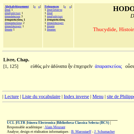
Alphabétiquement
[
«
»
]
Fréquences
[
«
»
]
HODO
ἅπαξ
1
1
ἀπανίσταντο
ἀπαξιούντων
1
1
ἅπαξ
D
ἀπαράσκευοι
3
1
ἀπαξιούντων
ἀπαρασκεύοις 1
1 ἀπαρασκεύοις
ἀπαρασκεύους
2
1
ἀπαρέσκοιμεν
ἀπαρέσκοιμεν
1
1
ἅπασα
Thucydide, Histoir
ἅπασα
1
1
ἅπασαν
Livre, Chap.
[1, 125]
εὐθὺς
μὲν
ἀδύνατα
ἦν
ἐπιχειρεῖν
ἀπαρασκεύοις
οὖσι
|
Lecture
|
Liste du vocabulaire
|
Index inverse
|
Menu
|
site de Philip
UCL
|
FLTR
|
Itinera Electronica
|
Bibliotheca Classica Selecta (BCS)
|
Responsable académique :
Alain Meurant
Analyse, design et réalisation informatiques :
B. Maroutaeff
-
J. Schumacher