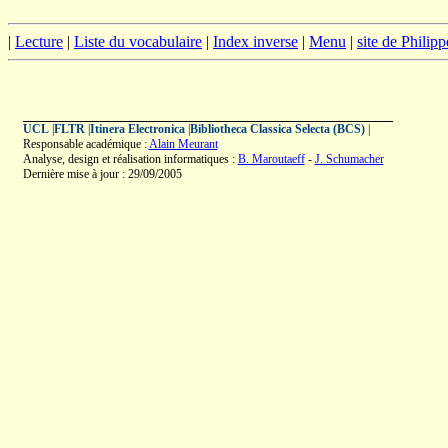
|
Lecture
|
Liste du vocabulaire
|
Index inverse
|
Menu
|
site de Philip
UCL
|
FLTR
|
Itinera Electronica
|
Bibliotheca Classica Selecta (BCS)
|
Responsable académique :
Alain Meurant
Analyse, design et réalisation informatiques :
B. Maroutaeff
-
J. Schumacher
Dernière mise à jour : 29/09/2005