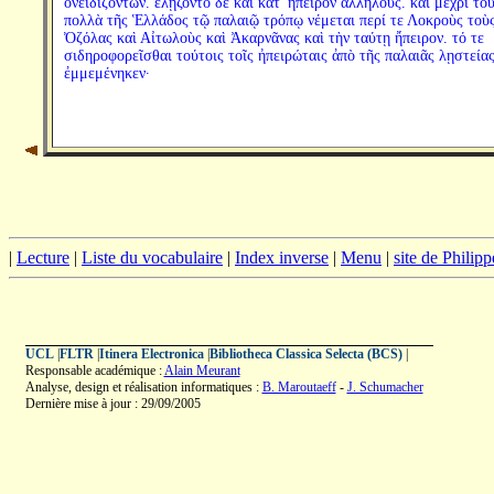
ὀνειδιζόντων. ἐλῄζοντο δὲ καὶ κατ' ἤπειρον ἀλλήλους. καὶ μέχρι το
πολλὰ τῆς Ἑλλάδος τῷ παλαιῷ τρόπῳ νέμεται περί τε Λοκροὺς τοὺ
Ὀζόλας καὶ Αἰτωλοὺς καὶ Ἀκαρνᾶνας καὶ τὴν ταύτῃ ἤπειρον. τό τε
σιδηροφορεῖσθαι τούτοις τοῖς ἠπειρώταις ἀπὸ τῆς παλαιᾶς λῃστεία
ἐμμεμένηκεν·
|
Lecture
|
Liste du vocabulaire
|
Index inverse
|
Menu
|
site de Philip
UCL
|
FLTR
|
Itinera Electronica
|
Bibliotheca Classica Selecta (BCS)
|
Responsable académique :
Alain Meurant
Analyse, design et réalisation informatiques :
B. Maroutaeff
-
J. Schumacher
Dernière mise à jour : 29/09/2005