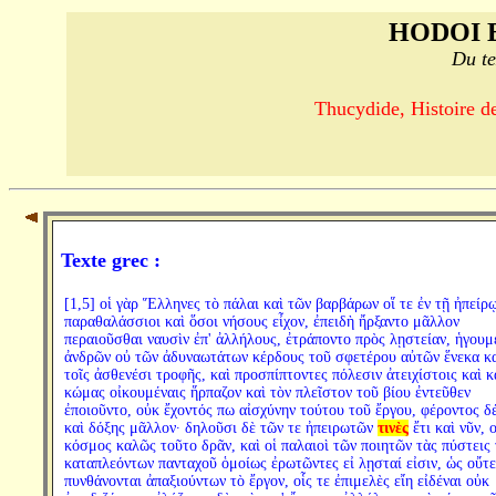
HODOI 
Du te
Thucydide, Histoire de
Texte grec :
[1,5] οἱ γὰρ Ἕλληνες τὸ πάλαι καὶ τῶν βαρβάρων οἵ τε ἐν τῇ ἠπείρ
παραθαλάσσιοι καὶ ὅσοι νήσους εἶχον, ἐπειδὴ ἤρξαντο μᾶλλον
περαιοῦσθαι ναυσὶν ἐπ' ἀλλήλους, ἐτράποντο πρὸς λῃστείαν, ἡγουμ
ἀνδρῶν οὐ τῶν ἀδυναωτάτων κέρδους τοῦ σφετέρου αὐτῶν ἕνεκα κ
τοῖς ἀσθενέσι τροφῆς, καὶ προσπίπτοντες πόλεσιν ἀτειχίστοις καὶ κ
κώμας οἰκουμέναις ἥρπαζον καὶ τὸν πλεῖστον τοῦ βίου ἐντεῦθεν
ἐποιοῦντο, οὐκ ἔχοντός πω αἰσχύνην τούτου τοῦ ἔργου, φέροντος δέ
καὶ δόξης μᾶλλον· δηλοῦσι δὲ τῶν τε ἠπειρωτῶν
τινὲς
ἔτι καὶ νῦν, ο
κόσμος καλῶς τοῦτο δρᾶν, καὶ οἱ παλαιοὶ τῶν ποιητῶν τὰς πύστεις
καταπλεόντων πανταχοῦ ὁμοίως ἐρωτῶντες εἰ λῃσταί εἰσιν, ὡς οὔτε
πυνθάνονται ἀπαξιούντων τὸ ἔργον, οἷς τε ἐπιμελὲς εἴη εἰδέναι οὐκ