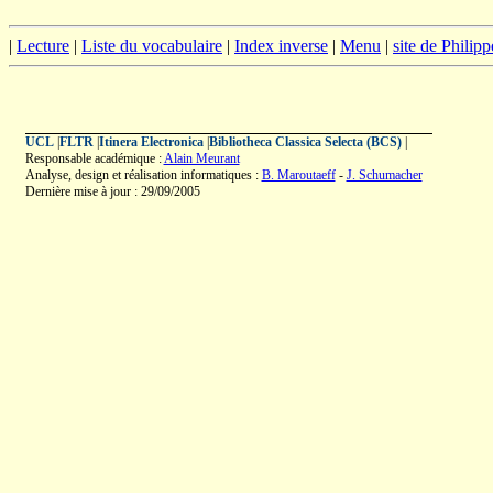
|
Lecture
|
Liste du vocabulaire
|
Index inverse
|
Menu
|
site de Philip
UCL
|
FLTR
|
Itinera Electronica
|
Bibliotheca Classica Selecta (BCS)
|
Responsable académique :
Alain Meurant
Analyse, design et réalisation informatiques :
B. Maroutaeff
-
J. Schumacher
Dernière mise à jour : 29/09/2005