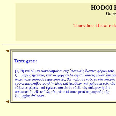
HODOI 
Du te
Thucydide, Histoire de
Texte grec :
[1,19] καὶ οἱ μὲν Λακεδαιμόνιοι οὐχ ὑποτελεῖς ἔχοντες φόρου τοὺς
ξυμμάχους ἡγοῦντο, κατ' ὀλιγαρχίαν δὲ σφίσιν αὐτοῖς μόνον ἐπιτηδ
ὅπως πολιτεύσουσι θεραπεύοντες, Ἀθηναῖοι δὲ ναῦς τε τῶν πόλεων
χρόνῳ παραλαβόντες πλὴν Ξίων καὶ Λεσβίων, καὶ χρήματα τοῖς πᾶσ
τάξαντες φέρειν. καὶ ἐγένετο αὐτοῖς ἐς τόνδε τὸν πόλεμον ἡ ἰδία
παρασκευὴ μείζων ἢ ὡς τὰ κράτιστά ποτε μετὰ ἀκραιφνοῦς τῆς
ξυμμαχίας ἤνθησαν.