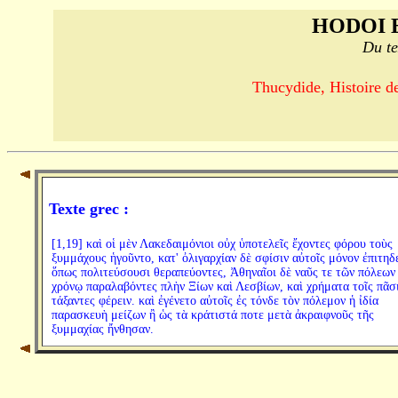
HODOI 
Du te
Thucydide, Histoire de
Texte grec :
[1,19] καὶ οἱ μὲν Λακεδαιμόνιοι οὐχ ὑποτελεῖς ἔχοντες φόρου τοὺς
ξυμμάχους ἡγοῦντο, κατ' ὀλιγαρχίαν δὲ σφίσιν αὐτοῖς μόνον ἐπιτηδ
ὅπως πολιτεύσουσι θεραπεύοντες, Ἀθηναῖοι δὲ ναῦς τε τῶν πόλεων
χρόνῳ παραλαβόντες πλὴν Ξίων καὶ Λεσβίων, καὶ χρήματα τοῖς πᾶσ
τάξαντες φέρειν. καὶ ἐγένετο αὐτοῖς ἐς τόνδε τὸν πόλεμον ἡ ἰδία
παρασκευὴ μείζων ἢ ὡς τὰ κράτιστά ποτε μετὰ ἀκραιφνοῦς τῆς
ξυμμαχίας ἤνθησαν.