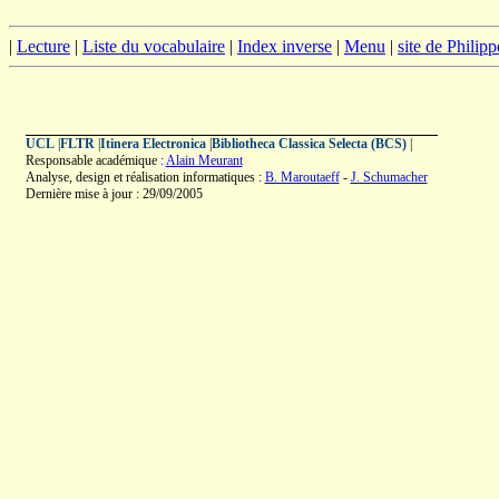
|
Lecture
|
Liste du vocabulaire
|
Index inverse
|
Menu
|
site de Philip
UCL
|
FLTR
|
Itinera Electronica
|
Bibliotheca Classica Selecta (BCS)
|
Responsable académique :
Alain Meurant
Analyse, design et réalisation informatiques :
B. Maroutaeff
-
J. Schumacher
Dernière mise à jour : 29/09/2005